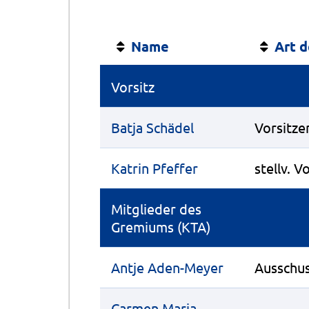
Name
Art d
Vorsitz
Batja Schädel
Vorsitze
Katrin Pfeffer
stellv. V
Mitglieder des
Gremiums (KTA)
Antje Aden-Meyer
Ausschus
Carmen Maria