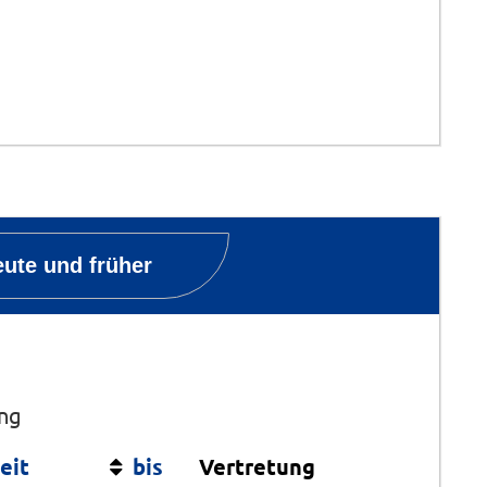
ute und früher
ung
eit
bis
Vertretung