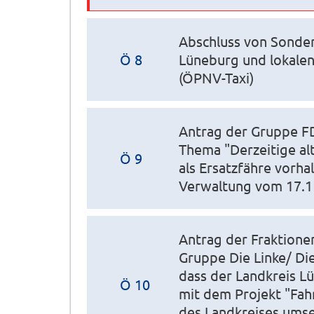
Abschluss von Sonde
Ö 8
Lüneburg und lokale
(ÖPNV-Taxi)
Antrag der Gruppe F
Thema "Derzeitige al
Ö 9
als Ersatzfähre vorha
Verwaltung vom 17.1
Antrag der Fraktione
Gruppe Die Linke/ Di
dass der Landkreis L
Ö 10
mit dem Projekt "Fahr
des Landkreises umse