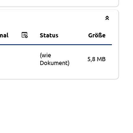
nal
Status
Größe
(wie
5,8 MB
Dokument)