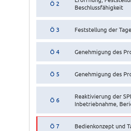
Ö 2
Beschlussfähigkeit
Ö 3
Feststellung der Ta
Ö 4
Genehmigung des Prot
Ö 5
Genehmigung des Prot
Reaktivierung der SP
Ö 6
Inbetriebnahme, Ber
Ö 7
Bedienkonzept und T