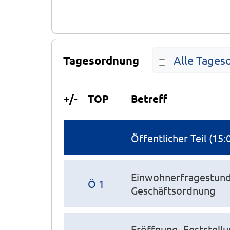
Tagesordnung
Alle Tages
+/-
TOP
Betreff
Öffentlicher Teil (15:
Einwohnerfragestunde
Ö 1
Geschäftsordnung
Eröffnung, Feststell