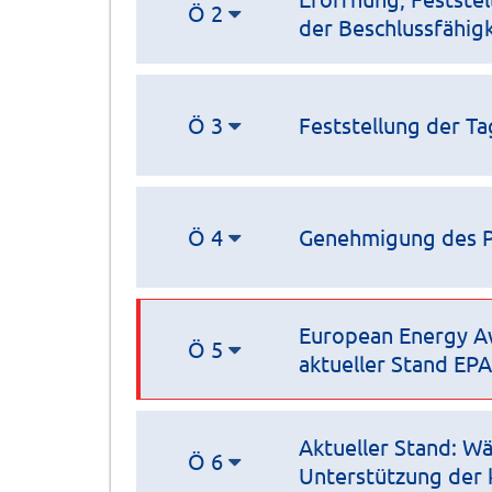
Ö 2
der Beschlussfähigk
Ö 3
Feststellung der T
Ö 4
Genehmigung des Pr
European Energy Aw
Ö 5
aktueller Stand EPA
Aktueller Stand: Wä
Ö 6
Unterstützung der