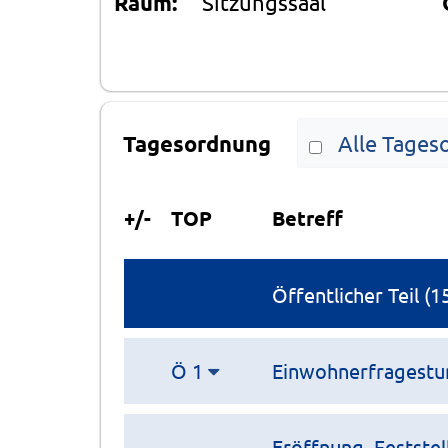
Raum:
Sitzungssaal
Tagesordnung
Alle Tages
+/-
TOP
Betreff
Öffentlicher Teil (1
Ö 1
Einwohnerfragestun
Eröffnung, Festste