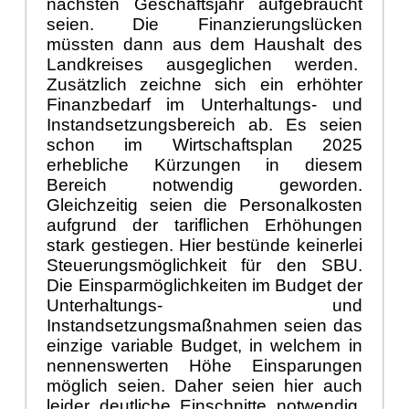
n
ä
chsten Gesch
ä
ftsjahr aufgebraucht
seien. Die Finanzierungsl
ü
cken
m
ü
ssten dann aus dem Haushalt des
Landkreises ausgeglichen werden.
Zus
ä
tzlich zeichne sich ein erh
ö
hter
Finanzbedarf im Unterhaltungs- und
Instandsetzungsbereich ab. Es seien
schon im Wirtschaftsplan 2025
erhebliche K
ü
rzungen in diesem
Bereich notwendig geworden.
Gleichzeitig seien die Personalkosten
aufgrund der tariflichen
Erh
ö
hungen
stark gestiegen. Hier best
ü
nde keinerlei
Steuerungsm
ö
glichkeit f
ü
r den SBU.
Die Einsparm
ö
glichkeiten im Budget der
Unterhaltungs- und
Instandsetzungsma
ß
nahmen seien das
einzige variable Budget, in welchem in
nennenswerten H
ö
he Einsparungen
m
ö
gl
ich seien. Daher seien hier auch
leider deutliche Einschnitte notwendig.