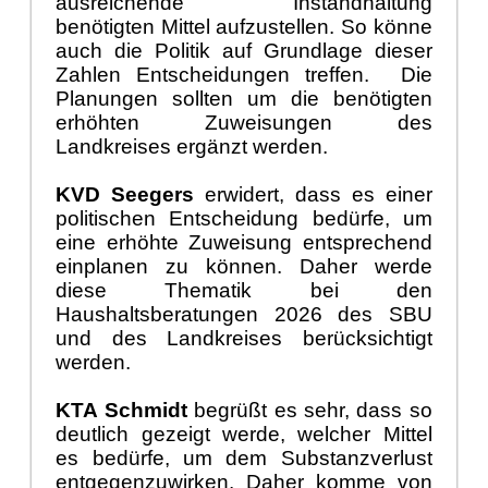
a
usreichende Instandhaltung
ben
ö
tigten Mittel aufzustellen. So k
ö
nne
auch die Politik auf Grundlage dieser
Zahlen Entscheidungen treffen.
Die
Planungen sollten um die ben
ö
tigten
erh
ö
hten Zuweisungen des
Landkreises erg
ä
nzt werden.
KVD Seegers
erwidert, d
ass es einer
politischen Entscheidung bed
ü
rfe, um
eine erh
ö
hte Zuweisung entsprechend
einplanen zu k
ö
nnen. Daher werde
diese Thematik bei den
Haushaltsberatungen 2026 des SBU
und des Landkreises ber
ü
cksichtigt
werden.
KTA Schmidt
begr
üß
t es sehr, dass so
deutlich gezeigt werde, welcher Mittel
es bed
ü
rfe, um dem Substanzverlust
entgegenzuwirken. Daher komme von