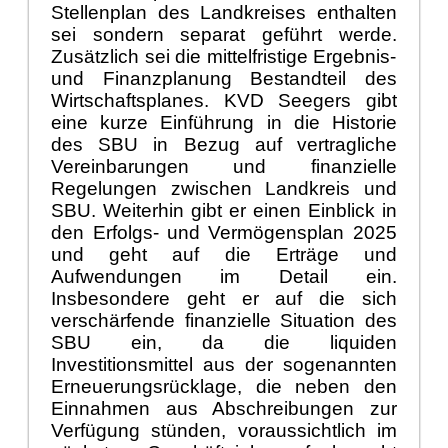
Stellenplan des Landkreises enthalten
sei sondern separat gef
ü
hrt werde.
Zus
ä
tzlich sei die mittelfristige Ergebnis-
und Finanzplanung Bestandteil des
Wirtschaftsplanes. KVD Seegers gibt
eine kurze Einf
ü
hrung in die Historie
des SBU in Bezug auf vertragliche
Vereinbarungen und finanzielle
Regelungen zwischen Landkreis und
SBU.
Weiterhin gibt er einen Einblick in
den Erfolgs- und Verm
ö
gensplan 2025
und geht auf die Ertr
ä
ge und
Aufwendungen im Detail ein.
Insbesondere geht er auf die sich
versch
ä
rfende finanzielle Situation des
SBU ein, da die liquiden
Investitionsmittel aus der
sogenannten
Erneuerungsr
ü
cklage, die neben den
Einnahmen aus Abschreibungen zur
Verf
ü
gung st
ü
nden, voraussichtlich im