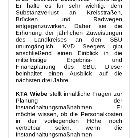
Er halte es f
ü
r sehr wichtig, dem
Substanzverlust an Kreisstra
ß
en,
Br
ü
cken und Radwegen
entgegenzuwirken. Daher sei die
Erh
ö
hung der j
ä
hrlichen Zuweisungen
des Landkreises an den SBU
unumg
ä
nglich. KVD Seegers gibt
anschlie
ß
end einen Einblick in die
mittelfristige Ergebnis- und
Finanzplanung des SBU. Dieser
beinhaltet einen Ausblick auf die
n
ä
chsten drei Jahre.
KTA Wiebe
stellt inhaltliche Fragen zur
Planung der
Instandhaltungsma
ß
nahm
en. Er
m
ö
chte wissen, ob die Personalkosten
in der vorliegenden H
ö
he noch
vertretbar seien, wenn die
Instandhaltungsma
ß
nahmen