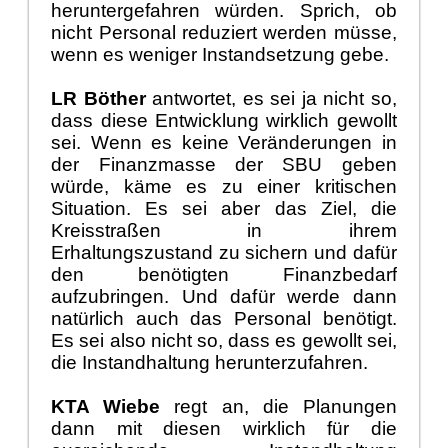
heruntergefahren w
ü
rden. Sprich, ob
nicht Personal reduziert werden m
ü
sse,
wenn es weniger Instandsetzung gebe.
LR B
ö
ther
antwort
et, es sei ja nicht so,
dass diese Entwicklung wirklich gewollt
sei. Wenn es keine Ver
ä
nderungen in
der Finanzmasse der SBU geben
w
ü
rde, k
ä
me es zu einer kritischen
Situation. Es sei aber das Ziel, die
Kreisstra
ß
en in ihrem
Erhaltungszustand zu sichern und
daf
ü
r
den ben
ö
tigten Finanzbedarf
aufzubringen. Und daf
ü
r werde dann
nat
ü
rlich auch das Personal ben
ö
tigt.
Es sei also nicht so, dass es gewollt sei,
die Instandhaltung herunterzufahren.
KTA Wiebe
regt an, die Planungen
dann mit diesen wirklich f
ü
r die