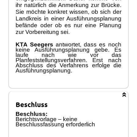
ihr nat
ü
rlich die Anmerkung zur Br
ü
cke.
Sie m
ö
chte konkret wissen, ob sich der
Landkreis in einer Ausf
ü
hrungsplanung
bef
ä
nde oder ob es nur eine Pla
nung
zur Vorbereitung sei.
KTA Seegers
antwortet, dass es noch
keine Ausf
ü
hrungsplanung gebe. Es
laufe nach wie vor das
Planfeststellungsverfahren. Erst nach
Abschluss des Verfahrens erfolge die
Ausf
ü
hrungsplanung.
Beschluss
Beschluss:
Berichtsvorlage
–
keine
Beschlussfassung erforderlich