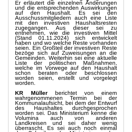
Er erlä
utert die einzelnen Ä
nderungen
und die
entsprechenden
Auswirkungen
auf den
H
aushalt.
Es sei den
Ausschussmitgliedern auch eine Liste
mit den
investiven
Haushaltsresten
zugegangen. Aus di
eser sei zu
entnehmen, wie die i
nvestiven Mittel
(
Stand 01.11.2024
)
sich entwickelt
haben
und wo welche Reste vorhanden
seien.
Ein Groß
teil der investiven Reste
bezö
ge
sich auf Zuweisungen an die
Gemeinden. Weiterhin sei eine aktuelle
Liste der politischen Maß
nahmen,
welche im Vorwege auf den Haushalt
schon
beraten oder
beschlossen
worden seien, erstellt
und vorgelegt
worden.
KR Mü
ller
berichtet von einem
wahrgenommenen Termin bei der
Kommunalaufsicht, bei dem der Entwurf
des Haushaltes durchgesprochen
worden sei. Das Ministerium kenne die
Volumina auch von anderen
Landkreisen und sei daher wenig
ü
berrascht. Es sei auch noch einmal