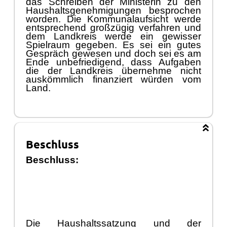
das Schreiben der Ministerin zu den
Haushaltsgenehmigungen besprochen
worden. Die Kommunalaufsicht werde
entsprechend groß
zü
gig verfahren und
dem Landkreis werde ein gewisser
Spielraum gegeben. Es sei ein gutes
Gesprä
ch
g
ewesen und doch sei es am
Ende unbefriedigend, dass Aufgaben
die der Landkreis ü
bernehme nicht
auskö
mmlich finanziert wü
rden vom
Land.
Beschluss
Beschluss:
Die Haush
altssatzung und der