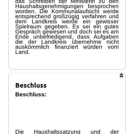
das Schreiben der Ministerin zu den
Haushaltsgenehmigungen besprochen
worden. Die Kommunalaufsicht werde
entsprechend groß
zü
gig verfahren und
dem Landkreis werde ein gewisser
Spielraum gegeben. Es sei ein gutes
Gesprä
ch
g
ewesen und doch sei es am
Ende unbefriedigend, dass Aufgaben
die der Landkreis ü
bernehme nicht
auskö
mmlich finanziert wü
rden vom
Land.
Beschluss
Beschluss:
Die Haush
altssatzung und der