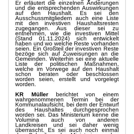
Er erlä
utert die einzelnen Ä
nderungen
und die
entsprechenden
Auswirkungen
auf den
H
aushalt.
Es sei den
Ausschussmitgliedern auch eine Liste
mit den
investiven
Haushaltsresten
zugegangen. Aus di
eser sei zu
entnehmen, wie die i
nvestiven Mittel
(
Stand 01.11.2024
)
sich entwickelt
haben
und wo welche Reste vorhanden
seien.
Ein Groß
teil der investiven Reste
bezö
ge
sich auf Zuweisungen an die
Gemeinden. Weiterhin sei eine aktuelle
Liste der politischen Maß
nahmen,
welche im Vorwege auf den Haushalt
schon
beraten oder
beschlossen
worden seien, erstellt
und vorgelegt
worden.
KR Mü
ller
berichtet von einem
wahrgenommenen Termin bei der
Kommunalaufsicht, bei dem der Entwurf
des Haushaltes durchgesprochen
worden sei. Das Ministerium kenne die
Volumina auch von anderen
Landkreisen und sei daher wenig
ü
berrascht. Es sei auch noch einmal