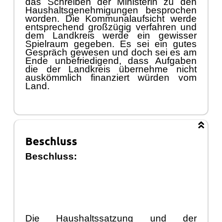
das Schreiben der Ministerin zu den
Haushaltsgenehmigungen besprochen
worden. Die Kommunalaufsicht werde
entsprechend groß
zü
gig verfahren und
dem Landkreis werde ein gewisser
Spielraum gegeben. Es sei ein gutes
Gesprä
ch
g
ewesen und doch sei es am
Ende unbefriedigend, dass Aufgaben
die der Landkreis ü
bernehme nicht
auskö
mmlich finanziert wü
rden vom
Land.
Beschluss
Beschluss:
Die Haush
altssatzung und der