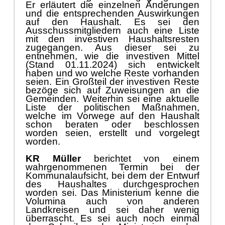
Er erlä
utert die einzelnen Ä
nderungen
und die
entsprechenden
Auswirkungen
auf den
H
aushalt.
Es sei den
Ausschussmitgliedern auch eine Liste
mit den
investiven
Haushaltsresten
zugegangen. Aus di
eser sei zu
entnehmen, wie die i
nvestiven Mittel
(
Stand 01.11.2024
)
sich entwickelt
haben
und wo welche Reste vorhanden
seien.
Ein Groß
teil der investiven Reste
bezö
ge
sich auf Zuweisungen an die
Gemeinden. Weiterhin sei eine aktuelle
Liste der politischen Maß
nahmen,
welche im Vorwege auf den Haushalt
schon
beraten oder
beschlossen
worden seien, erstellt
und vorgelegt
worden.
KR Mü
ller
berichtet von einem
wahrgenommenen Termin bei der
Kommunalaufsicht, bei dem der Entwurf
des Haushaltes durchgesprochen
worden sei. Das Ministerium kenne die
Volumina auch von anderen
Landkreisen und sei daher wenig
ü
berrascht. Es sei auch noch einmal