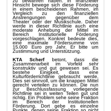
zu bewä
hren haben. In finanzieller
Hinsicht bewege sich diese Fö
rderung
in einem besch
eidenen Rahmen, i
m
Vergleich zu den finanziellen
Anstrengu
n
g
en
gegenü
ber dem
Theater
oder der Musikschule. Daher
werde in dieser Richtlinie auch eine
modera
te Anhebung der Mittel im
Bereich Institutionelle Fö
rderung
vorgeschlagen. Konkret bedeute dies,
eine maximale Fö
r
dersumme von
15.000 Euro pro Jahr. Er bitte um
Zustimmung und Unterstü
tzung.
KTA Scherf
betont, dass die
Zusammenarbeit im Vorfeld sehr
kons
truktiv und gut gewesen sei. Es
bestehe Einigkeit, dass eine
Kulturfö
rderrichtlinie gebraucht werde.
Dies sei sinnvoll
,
um die knappen Mittel
gerecht verteilen zu kö
nnen. Die nun
zur Beschlussfassung vorliegende
Richtlinie sei in weiten
Teilen
gut und
richt
ig. Ein Problem sehe seine Fraktion
im Bereich der Institutionellen
Fö
rderung. Dort gebe es einzelne
Punkte, denen seine Fraktion so nicht