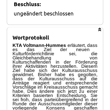
Beschluss:
ungeändert beschlossen
Wortprotokoll
KTA Voltmann-
Hummes
erlä
utert
,
das
s
es das Ziel der neuen
Kulturfö
rderrichtlinie sei, die
Gleichbehandlung von
Kulturschaffenden in
der Fö
rderung
ihrer Aktivitä
ten
herzustellen. Diesem
Ziel habe sich der Kulturausschuss
gewidmet. Bisher habe es gegolten,
dass der Kulturausschuss auf die
Anträ
ge reagiert
und
entsprechende
Vorschlä
ge im Kre
isausschuss gemacht
habe. Dies
ä
ndere sich jetzt zu einer
Kriterien basierten
Entscheidung. Sie
sei froh, dass parteiü
bergreifend in der
Runde der Ausschussmitglieder dieser
vorliegende Konsens geschaffen