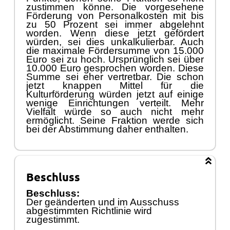
zustimmen kö
nne. Die vorgesehene
Fö
rderung von Personalkosten
mit
bis
zu 50 Prozent sei immer abgelehnt
worden. Wenn dies
e
jetzt gefö
rdert
wü
rde
n,
sei dies unkalkulierbar. Auch
die maximale Fö
rdersumme von 15.000
Euro sei zu hoch. U
r
sprü
nglich sei ü
ber
10
.000 Euro gesprochen worden. Diese
Summe sei eher vertretbar. Die schon
jetzt knappen Mittel fü
r die
Kulturfö
rderung
wü
rd
en jetzt auf einige
wenige Einrichtungen verteilt. Mehr
Vielfalt wü
rde so auch nicht mehr
ermö
glicht. Seine Fraktion werde sich
bei der Abstimmung
daher
enthalten.
Beschluss
Beschluss:
Der geänderten und im Ausschuss
abgestimmten Richtlinie wird
zugestimmt.