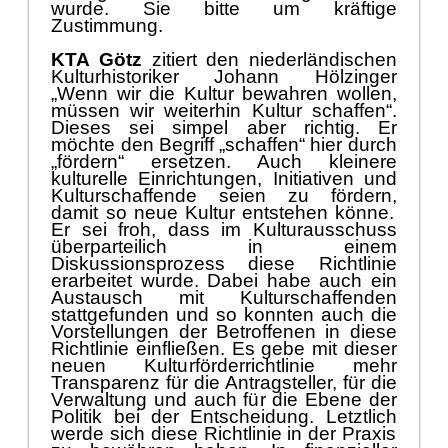
wurde. Sie bitte um krä
ftige
Zustimmung.
KTA Gö
tz
zitiert den niederlä
ndischen
Kultu
r
historiker Johann Hö
lzinger
„
Wenn wir die Kultur bewahren wollen,
mü
ssen wir weiterhin Kultur schaffen“
.
Dieses sei simpel aber richtig. Er
mö
chte den Begriff „
schaffen“
hier durch
„
fö
rdern“
ersetzen. Auch kleinere
kulturelle Einrichtungen, Initiativen und
Kulturschaffende seien zu fö
rdern
,
damit so neue Kultur entstehen kö
nne.
Er sei froh, das
s
im Kulturausschuss
ü
berparteilich in einem
Diskussionsprozess diese Richtlinie
erarbeitet wurde. Dabei habe auch ein
Austausch mit Kulturschaffenden
stattgefunden und so konnten auch die
Vorstel
lungen der Betroffenen in diese
Richtlinie einfließ
en. Es gebe mit dieser
neuen Kultu
r
fö
r
derrichtlinie mehr
Transparenz fü
r die Antragsteller, fü
r die
Verwaltung und auch fü
r die Ebene der
Politik bei der Entscheidung.
Letztlich
werde sich diese Richtlinie
in der Praxis