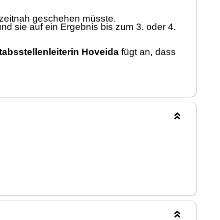
zeitnah
geschehen mü
sste
.
nd sie auf ein Ergebnis bis zum 3.
o
der
4.
tabsstellenleiterin Hovei
da
fü
gt an, dass