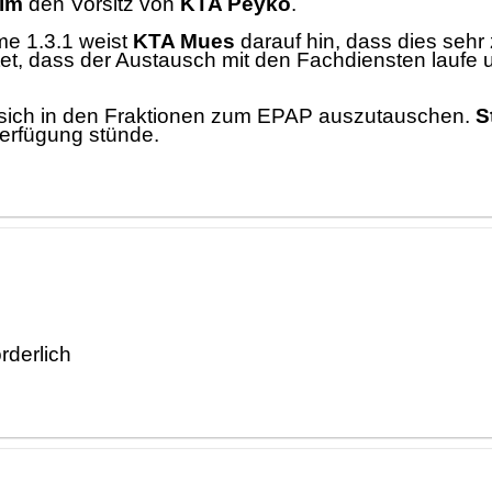
im
den Vorsitz von
KTA Peyko
.
e 1.3.1 weist
KTA Mues
darauf hin, das
s dies sehr
et, dass der Austausch mit den Fachdiensten laufe u
, sich in den Fraktionen zum EPAP auszutauschen.
S
erfü
gung stü
nde.
rderlich