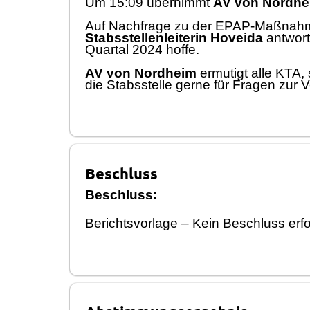
Um 15:09 ü
bernimm
t
AV von Nordhe
A
u
f
Nac
hfrage zu der
EPAP-
Maß
nahm
Stabsstellenleiterin Hoveida
antwort
Quartal
2024
hoffe.
AV von Nordheim
ermutigt alle KTA
die Stabsstelle
gerne
fü
r Fragen zur V
Beschluss
Beschluss:
Berichtsvorlage
–
Kein Beschluss erfo