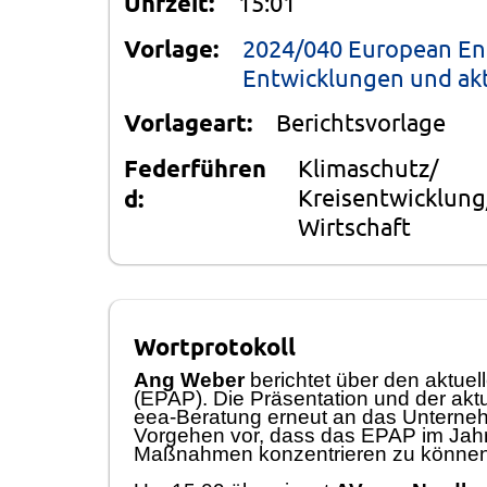
Uhrzeit:
15:01
Vorlage:
2024/040 European Ene
Entwicklungen und akt
Vorlageart:
Berichtsvorlage
Federführen
Klimaschutz/
Kreisentwicklung
d:
Wirtschaft
Wortprotokoll
Ang Weber
berichtet ü
ber
den aktuel
(EPAP).
Die
Prä
sentation
und der
akt
eea-Beratung erneut an das U
nterne
Vorgehen
vor
,
dass das EPAP
im Jah
Maß
nahmen konzentrieren zu kö
nnen