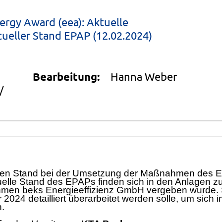
rgy Award (eea): Aktuelle
ueller Stand EPAP (12.02.2024)
Bearbeitung:
Hanna Weber
/
len Stand
bei der Umsetzung der
Maß
nahmen
des
E
uelle Stand des EPAPs
finden sich in den Anlagen z
hmen beks
Energieeffizienz GmbH vergeben wurde.
r 2024
detailliert ü
berarbeitet werde
n solle, um
sich
i
.