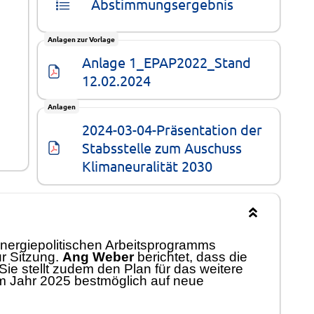
Abstimmungsergebnis
Anlagen zur Vorlage
Anlage 1_EPAP2022_Stand 
12.02.2024
Anlagen
2024-03-04-Präsentation der 
Stabsstelle zum Auschuss 
Klimaneuralität 2030
nergiepolitische
n
A
r
beitsprogramm
s
ur Sitzung
.
Ang Weber
berichtet, dass die
Sie
stellt zu
dem den Plan
fü
r das weitere
m Jahr 2025 b
estmö
glich auf neue