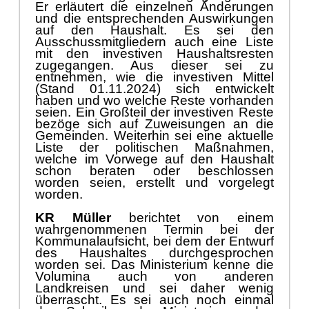
Er erlä
utert die einzelnen Ä
nderungen
und die
entsprechenden
Auswirkungen
auf den
H
aushalt.
Es sei den
Ausschussmitgliedern auch eine Liste
mit den
investiven
Haushaltsresten
zugegangen. Aus di
eser sei zu
entnehmen, wie die i
nvestiven Mittel
(
Stand 01.11.2024
)
sich entwickelt
haben
und wo welche Reste vorhanden
seien.
Ein Groß
teil der investiven Reste
bezö
ge
sich auf Zuweisungen an die
Gemeinden. Weiterhin sei eine aktuelle
Liste der politischen Maß
nahmen,
welche im Vorwege auf den Haushalt
schon
beraten oder
beschlossen
worden seien, erstellt
und vorgelegt
worden.
KR Mü
ller
berichtet von einem
wahrgenommenen Termin bei der
Kommunalaufsicht, bei dem der Entwurf
des Haushaltes durchgesprochen
worden sei. Das Ministerium kenne die
Volumina auch von anderen
Landkreisen und sei daher wenig
ü
berrascht. Es sei auch noch einmal