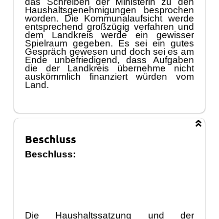
das Schreiben der Ministerin zu den
Haushaltsgenehmigungen besprochen
worden. Die Kommunalaufsicht werde
entsprechend groß
zü
gig verfahren und
dem Landkreis werde ein gewisser
Spielraum gegeben. Es sei ein gutes
Gesprä
ch
g
ewesen und doch sei es am
Ende unbefriedigend, dass Aufgaben
die der Landkreis ü
bernehme nicht
auskö
mmlich finanziert wü
rden vom
Land.
Beschluss
Beschluss:
Die Haush
altssatzung und der