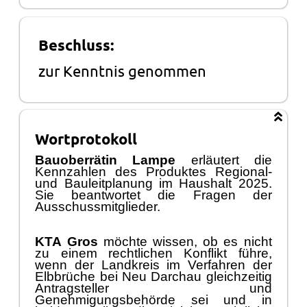
Beschluss:
zur Kenntnis genommen
Wortprotokoll
Bauoberrä
tin Lampe
erlä
utert die
Kennzahlen des Produktes Regional-
und Bauleitplanung im Haushalt 2025.
Sie beantwortet die Fragen der
Ausschussmitglieder.
KTA Gros
mö
chte wissen, ob es nicht
zu einem rechtlichen Konflikt fü
hre,
wenn der Landkreis im Verfahren der
Elbbrü
che bei Neu Darchau gleichzeitig
Antragsteller und
Genehmigungsbehö
rde sei und
in