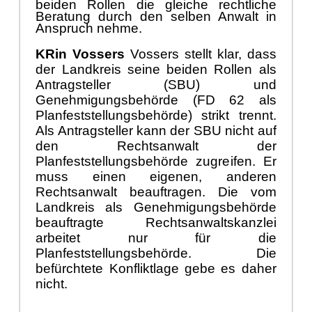
beiden Rollen
die gleiche
rechtliche
Beratung durch den selben
Anwalt
in
Anspruch nehme.
KRin Vo
s
sers
V
ossers stellt klar, dass
der Landkreis seine beiden Rollen als
Antragsteller (SBU) und
Genehmigungsbehö
rde (FD 62 als
Planfeststellungsbehö
rde) strikt trennt.
Als Antragsteller kann der SBU nicht auf
den Rechtsanwalt der
Planfeststellungsbehö
rde zugre
ifen. Er
muss einen eigenen, anderen
Rechtsanwalt beauftragen. Die vom
Landkreis als Genehmigungsbehö
rde
beauftragte Rechtsanwaltskanzlei
arbeitet nur fü
r die
Planfeststellungsbehö
rde. Die
befü
rchtete Konfliktlage gebe es daher
nicht.