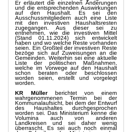
Er erlä
utert die einzelnen Ä
nderungen
und die
entsprechenden
Auswirkungen
auf den
H
aushalt.
Es sei den
Ausschussmitgliedern auch eine Liste
mit den
investiven
Haushaltsresten
zugegangen. Aus di
eser sei zu
entnehmen, wie die i
nvestiven Mittel
(
Stand 01.11.2024
)
sich entwickelt
haben
und wo welche Reste vorhanden
seien.
Ein Groß
teil der investiven Reste
bezö
ge
sich auf Zuweisungen an die
Gemeinden. Weiterhin sei eine aktuelle
Liste der politischen Maß
nahmen,
welche im Vorwege auf den Haushalt
schon
beraten oder
beschlossen
worden seien, erstellt
und vorgelegt
worden.
KR Mü
ller
berichtet von einem
wahrgenommenen Termin bei der
Kommunalaufsicht, bei dem der Entwurf
des Haushaltes durchgesprochen
worden sei. Das Ministerium kenne die
Volumina auch von anderen
Landkreisen und sei daher wenig
ü
berrascht. Es sei auch noch einmal