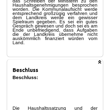
das Schreiben der Ministerin zu den
Haushaltsgenehmigungen besprochen
worden. Die Kommunalaufsicht werde
entsprechend groß
zü
gig verfahren und
dem Landkreis werde ein gewisser
Spielraum gegeben. Es sei ein gutes
Gesprä
ch
g
ewesen und doch sei es am
Ende unbefriedigend, dass Aufgaben
die der Landkreis ü
bernehme nicht
auskö
mmlich finanziert wü
rden vom
Land.
Beschluss
Beschluss:
Die Haush
altssatzung und der