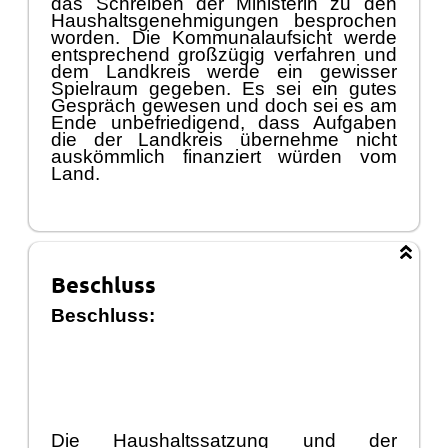
das Schreiben der Ministerin zu den
Haushaltsgenehmigungen besprochen
worden. Die Kommunalaufsicht werde
entsprechend groß
zü
gig verfahren und
dem Landkreis werde ein gewisser
Spielraum gegeben. Es sei ein gutes
Gesprä
ch
g
ewesen und doch sei es am
Ende unbefriedigend, dass Aufgaben
die der Landkreis ü
bernehme nicht
auskö
mmlich finanziert wü
rden vom
Land.
Beschluss
Beschluss:
Die Haush
altssatzung und der