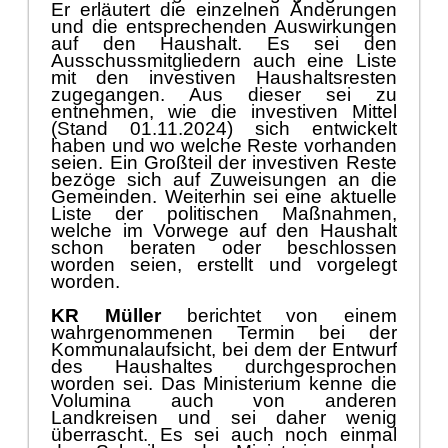
Er erlä
utert die einzelnen Ä
nderungen
und die
entsprechenden
Auswirkungen
auf den
H
aushalt.
Es sei den
Ausschussmitgliedern auch eine Liste
mit den
investiven
Haushaltsresten
zugegangen. Aus di
eser sei zu
entnehmen, wie die i
nvestiven Mittel
(
Stand 01.11.2024
)
sich entwickelt
haben
und wo welche Reste vorhanden
seien.
Ein Groß
teil der investiven Reste
bezö
ge
sich auf Zuweisungen an die
Gemeinden. Weiterhin sei eine aktuelle
Liste der politischen Maß
nahmen,
welche im Vorwege auf den Haushalt
schon
beraten oder
beschlossen
worden seien, erstellt
und vorgelegt
worden.
KR Mü
ller
berichtet von einem
wahrgenommenen Termin bei der
Kommunalaufsicht, bei dem der Entwurf
des Haushaltes durchgesprochen
worden sei. Das Ministerium kenne die
Volumina auch von anderen
Landkreisen und sei daher wenig
ü
berrascht. Es sei auch noch einmal