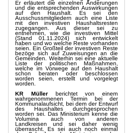
Er erlä
utert die einzelnen Ä
nderungen
und die
entsprechenden
Auswirkungen
auf den
H
aushalt.
Es sei den
Ausschussmitgliedern auch eine Liste
mit den
investiven
Haushaltsresten
zugegangen. Aus di
eser sei zu
entnehmen, wie die i
nvestiven Mittel
(
Stand 01.11.2024
)
sich entwickelt
haben
und wo welche Reste vorhanden
seien.
Ein Groß
teil der investiven Reste
bezö
ge
sich auf Zuweisungen an die
Gemeinden. Weiterhin sei eine aktuelle
Liste der politischen Maß
nahmen,
welche im Vorwege auf den Haushalt
schon
beraten oder
beschlossen
worden seien, erstellt
und vorgelegt
worden.
KR Mü
ller
berichtet von einem
wahrgenommenen Termin bei der
Kommunalaufsicht, bei dem der Entwurf
des Haushaltes durchgesprochen
worden sei. Das Ministerium kenne die
Volumina auch von anderen
Landkreisen und sei daher wenig
ü
berrascht. Es sei auch noch einmal