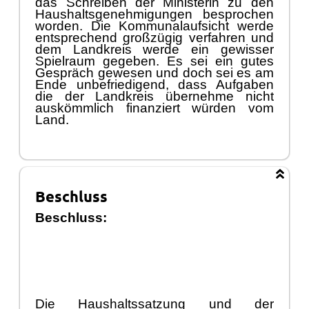
das Schreiben der Ministerin zu den
Haushaltsgenehmigungen besprochen
worden. Die Kommunalaufsicht werde
entsprechend groß
zü
gig verfahren und
dem Landkreis werde ein gewisser
Spielraum gegeben. Es sei ein gutes
Gesprä
ch
g
ewesen und doch sei es am
Ende unbefriedigend, dass Aufgaben
die der Landkreis ü
bernehme nicht
auskö
mmlich finanziert wü
rden vom
Land.
Beschluss
Beschluss:
Die Haush
altssatzung und der