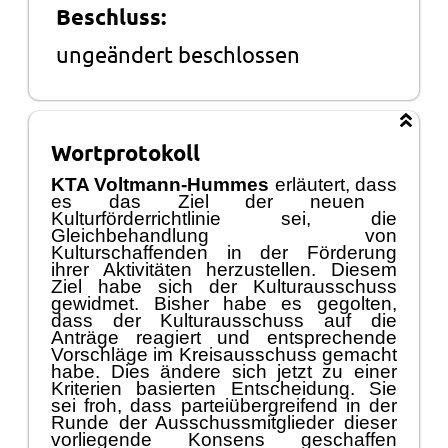
Beschluss:
ungeändert beschlossen
Wortprotokoll
KTA Voltmann-
Hummes
erlä
utert
,
das
s
es das Ziel der neuen
Kulturfö
rderrichtlinie sei, die
Gleichbehandlung von
Kulturschaffenden in
der Fö
rderung
ihrer Aktivitä
ten
herzustellen. Diesem
Ziel habe sich der Kulturausschuss
gewidmet. Bisher habe es gegolten,
dass der Kulturausschuss auf die
Anträ
ge reagiert
und
entsprechende
Vorschlä
ge im Kre
isausschuss gemacht
habe. Dies
ä
ndere sich jetzt zu einer
Kriterien basierten
Entscheidung. Sie
sei froh, dass parteiü
bergreifend in der
Runde der Ausschussmitglieder dieser
vorliegende Konsens geschaffen