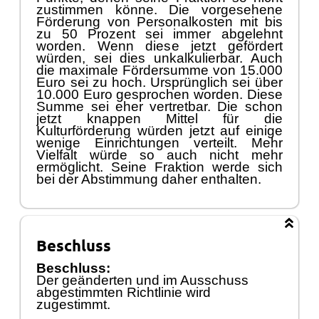
zustimmen kö
nne. Die vorgesehene
Fö
rderung von Personalkosten
mit
bis
zu 50 Prozent sei immer abgelehnt
worden. Wenn dies
e
jetzt gefö
rdert
wü
rde
n,
sei dies unkalkulierbar. Auch
die maximale Fö
rdersumme von 15.000
Euro sei zu hoch. U
r
sprü
nglich sei ü
ber
10
.000 Euro gesprochen worden. Diese
Summe sei eher vertretbar. Die schon
jetzt knappen Mittel fü
r die
Kulturfö
rderung
wü
rd
en jetzt auf einige
wenige Einrichtungen verteilt. Mehr
Vielfalt wü
rde so auch nicht mehr
ermö
glicht. Seine Fraktion werde sich
bei der Abstimmung
daher
enthalten.
Beschluss
Beschluss:
Der geänderten und im Ausschuss
abgestimmten Richtlinie wird
zugestimmt.