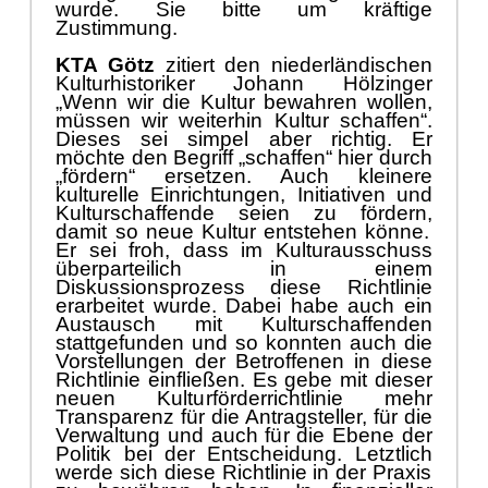
wurde. Sie bitte um krä
ftige
Zustimmung.
KTA Gö
tz
zitiert den niederlä
ndischen
Kultu
r
historiker Johann Hö
lzinger
„
Wenn wir die Kultur bewahren wollen,
mü
ssen wir weiterhin Kultur schaffen“
.
Dieses sei simpel aber richtig. Er
mö
chte den Begriff „
schaffen“
hier durch
„
fö
rdern“
ersetzen. Auch kleinere
kulturelle Einrichtungen, Initiativen und
Kulturschaffende seien zu fö
rdern
,
damit so neue Kultur entstehen kö
nne.
Er sei froh, das
s
im Kulturausschuss
ü
berparteilich in einem
Diskussionsprozess diese Richtlinie
erarbeitet wurde. Dabei habe auch ein
Austausch mit Kulturschaffenden
stattgefunden und so konnten auch die
Vorstel
lungen der Betroffenen in diese
Richtlinie einfließ
en. Es gebe mit dieser
neuen Kultu
r
fö
r
derrichtlinie mehr
Transparenz fü
r die Antragsteller, fü
r die
Verwaltung und auch fü
r die Ebene der
Politik bei der Entscheidung.
Letztlich
werde sich diese Richtlinie
in der Praxis