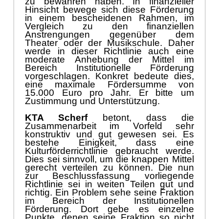
zu bewä
hren haben. In finanzieller
Hinsicht bewege sich diese Fö
rderung
in einem besch
eidenen Rahmen, i
m
Vergleich zu den finanziellen
Anstrengu
n
g
en
gegenü
ber dem
Theater
oder der Musikschule. Daher
werde in dieser Richtlinie auch eine
modera
te Anhebung der Mittel im
Bereich Institutionelle Fö
rderung
vorgeschlagen. Konkret bedeute dies,
eine maximale Fö
r
dersumme von
15.000 Euro pro Jahr. Er bitte um
Zustimmung und Unterstü
tzung.
KTA Scherf
betont, dass die
Zusammenarbeit im Vorfeld sehr
kons
truktiv und gut gewesen sei. Es
bestehe Einigkeit, dass eine
Kulturfö
rderrichtlinie gebraucht werde.
Dies sei sinnvoll
,
um die knappen Mittel
gerecht verteilen zu kö
nnen. Die nun
zur Beschlussfassung vorliegende
Richtlinie sei in weiten
Teilen
gut und
richt
ig. Ein Problem sehe seine Fraktion
im Bereich der Institutionellen
Fö
rderung. Dort gebe es einzelne
Punkte, denen seine Fraktion so nicht