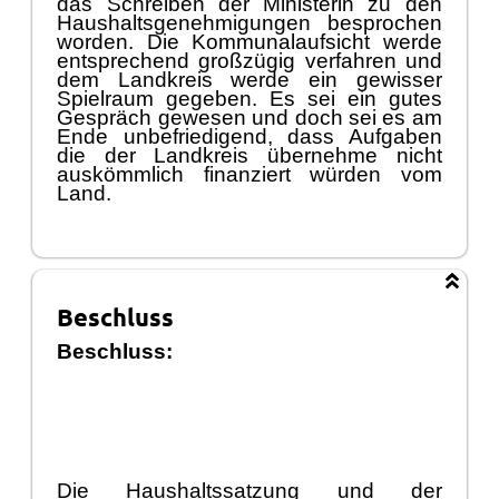
das Schreiben der Ministerin zu den
Haushaltsgenehmigungen besprochen
worden. Die Kommunalaufsicht werde
entsprechend groß
zü
gig verfahren und
dem Landkreis werde ein gewisser
Spielraum gegeben. Es sei ein gutes
Gesprä
ch
g
ewesen und doch sei es am
Ende unbefriedigend, dass Aufgaben
die der Landkreis ü
bernehme nicht
auskö
mmlich finanziert wü
rden vom
Land.
Beschluss
Beschluss:
Die Haush
altssatzung und der