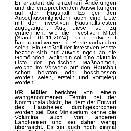
Er erlä
utert die einzelnen Ä
nderungen
und die
entsprechenden
Auswirkungen
auf den
H
aushalt.
Es sei den
Ausschussmitgliedern auch eine Liste
mit den
investiven
Haushaltsresten
zugegangen. Aus di
eser sei zu
entnehmen, wie die i
nvestiven Mittel
(
Stand 01.11.2024
)
sich entwickelt
haben
und wo welche Reste vorhanden
seien.
Ein Groß
teil der investiven Reste
bezö
ge
sich auf Zuweisungen an die
Gemeinden. Weiterhin sei eine aktuelle
Liste der politischen Maß
nahmen,
welche im Vorwege auf den Haushalt
schon
beraten oder
beschlossen
worden seien, erstellt
und vorgelegt
worden.
KR Mü
ller
berichtet von einem
wahrgenommenen Termin bei der
Kommunalaufsicht, bei dem der Entwurf
des Haushaltes durchgesprochen
worden sei. Das Ministerium kenne die
Volumina auch von anderen
Landkreisen und sei daher wenig
ü
berrascht. Es sei auch noch einmal