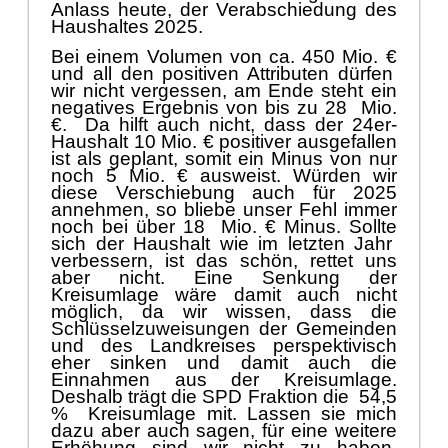
Anlass heute, der Verabschiedung des
Haushaltes 2025.
Bei einem Volumen von ca. 450 Mio. €
und all den positiven Attributen dü
rfen
wir nicht vergessen, am Ende steht ein
negatives Ergebnis von bis zu 28
Mio.
€
.
Da h
ilft auch nicht, dass der 24er-
Haushalt 10 Mio. €
positiver ausgefallen
ist als geplant, somit ein Minus von nur
noch 5 Mio. €
ausweist. Wü
rden wir
diese Verschiebung auch fü
r 2025
annehmen, so bliebe unser Fehl immer
noch bei ü
ber 18
Mio. €
Minus. Sollt
e
sich der Haushalt wie im letzten Jahr
verbessern, ist das schö
n, rettet uns
aber nicht. Eine Senkung der
Kreisumlage wä
re damit auch nicht
mö
glich, da wir wissen, dass
die
Schlü
sselzuweisungen der Gemeinden
und des Landkreises perspektivisch
eher sinken
u
nd damit auch die
Einnahmen aus der Kreisumlage.
Deshalb trä
gt die
SPD Fraktion die
54,5
%
Kreis
umlage mit. Lassen sie mich
dazu aber auch sagen, fü
r eine weitere
Erhö
hung sind wir nicht zu haben.