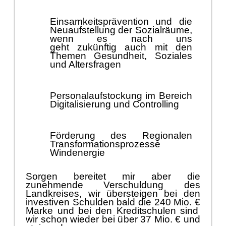
Einsamkeitsprä
vention u
nd die
Neuaufstellung der Sozialrä
ume,
wenn es nach uns
geht
zukü
nftig auch mit den
Themen Gesundheit, Soziales
und Altersfragen
Personalaufstockung im Bereich
Digitalisierung und
Controlling
Fö
rderung des Regionalen
Transformationsprozesse
Windenerg
ie
Sorgen bereitet mir aber die
zunehmende Verschuldung des
Landkreises, wir ü
bersteigen bei den
investiven Schulden bald die 240 Mio. €
Marke und bei den Kreditschulen sind
wir schon wieder bei ü
ber 37 Mio. €
und