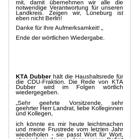
mit, damit ü
bernehmen wir alle die
notwendi
ge Verantwortung fü
r unseren
Landkreis. Zeigen wir, Lü
neburg ist
eben nicht Berlin!
Danke fü
r Ihre Aufmerksamkeit!
„
Ende der wö
rtlichen Wiedergabe.
KTA Dubber
hä
lt die Haushaltsrede fü
r
die CDU-
Fraktion. Die Rede von KTA
Dubber
wird im F
olgen wö
rtlich
wiedergegeben.
„
Sehr geehrte Vorsitzende, sehr
geehrter Herr Landrat, liebe Kolleginnen
und Kollegen,
ich kö
nnte es mir heute leichtmachen
und meine Frustrede vom letzten Jahr
wiederholen - sie passt Wort fü
r Wort,