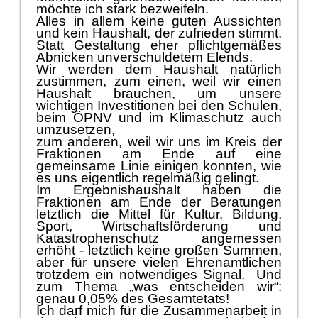
mö
chte ich stark bezweifeln.
Alles in allem keine guten Aussichten
und kein Haushalt, der zufrieden stimmt.
Statt Gestaltung eher pflichtgemäß
es
Abnicken unverschuldetem Elends.
Wir werde
n dem Haushalt natü
rlich
zustimmen, zum einen, weil wir einen
Haushalt brauchen, um unsere
wichtigen Investitionen bei den Schulen,
beim Ö
PNV und im Klimaschutz auch
umzusetzen,
zum anderen, weil wir uns im Kreis der
Fraktionen am Ende auf eine
gemeinsame
Linie einigen konnten, wie
es uns eigentlich regelmäß
ig gelingt.
Im Ergebnishaushalt haben die
Fraktionen am Ende der Beratungen
letztlich die Mittel fü
r Kultur, Bildung,
Sport, Wirtschaftsfö
rderung und
Katastrophenschutz angemessen
erhö
ht - letztlich kein
e groß
en Summen,
aber fü
r unsere vielen Ehrenamtlichen
trotzdem ein notwendiges Signal.
Und
zum Thema „
was entscheiden wir“
:
genau 0,05% des Gesamtetats!
Ich darf mich fü
r die Zusammenarbeit in