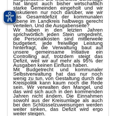
hat lä
ngst auch bisher wirtschaftlich
starke Gemeinden eingeholt und wir
diskutieren nur noch darü
ber, wie wir
das Gesamtdefizit der kom
m
unalen
Ebene im Landkreis halbwegs gerecht
verteilen.
Und die Ausgabenseite?
Wir haben in den letzten Jahren
sprichwö
rtlich jeden Stein umgedreht,
die Personalkosten sind mittlerweile
budgetiert, jede freiwillige Leistung
hinterfragt, die Verwaltung baut a
uf
unsere gemeinsame Initiative ein
Controlling auf, trotzdem steigt das
Defizit, weil wir auf mehr als 95% der
Ausgaben keinen Einfluss haben.
Mit Budgetrecht und kommunaler
Selbstverwaltung hat das nur noch
wenig zu tun, von Gestaltung durch die
Kreispol
itik kann kaum noch die Rede
sein. Wir verwalten den Mangel, und
das wird sich auch in den kommenden
Jahren nicht ä
ndern. Die Einnahmen
sowohl aus der Kreisumlage als auch
bei den Schlü
sselzuweisungen werden
weiter sinken, das Defizit wird ergo
weiter ste
i
gen.