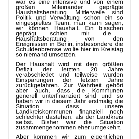
war es eine int
ensive und von einem
groß
en Miteinander geprä
gte
Haushaltsberatung. Mittlerweile sind
Politik und Verwaltung schon ein so
eingespieltes Team, man kann sagen,
wir kö
nnen Haushalt. Ein
bisschen
geprä
gt schien mir die
Haushaltsberatung von den
Ereignissen in
Berlin, insbesondere die
Schuldenbremse wollte hier im Kreistag
so niemand umsetzen.
Der Haushalt wird mit dem größ
ten
Defizit der letzten 20 Jahre
verabschiedet und teilweise wurden
Einsparungen der letzten Jahre
zurü
ckgefahren. Zur Wahrheit gehö
rt
aber
auch,
dass
die Kommunen
generell unterfinanziert sind und so
haben wir in diesem Jahr erstmalig die
Situation, dass unsere
Landkreiskommunen finanziell noch
schlechter
dastehen
, als der Landkreis
selbst. Bisher war die Situation
zusammengenommen eher umgek
ehrt.
Aber kommen wir zum eigentlichen