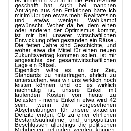
es immerhin schon in die Heute-Show
geschafft hat. Auch bei manchen
Anträ
gen aus den Fraktionen hä
tte ich
mir im
Ü
brigen
etwas mehr Realitä
tssinn
und etwas weniger Wahlkampf
gewü
nscht. Woher da bei dem einen
oder anderen der Optimismus kommt,
ist mir bei unserer wirtschaftlichen
Entwicklung offen gestanden ein Rä
tsel.
Die fetten Jahre sind Geschichte, und
wohe
r etwa die Mittel fü
r einen neuen
Zukunftsvertrag kommen sollen, ist mir
angesichts der gesamtwirtschaftlichen
Lage ein Rä
tsel.
Eigentlich wä
re es an der Zeit,
Standards zu hinterfragen, ehrlich zu
untersuchen, was wir uns wirklich noch
leisten kö
nnen und
ob es wirklich
nachhaltig ist, unsere Enkel mit
laufenden Kosten von heute zu
belasten - meine Enkelin etwa wird 42
sein, wenn die vorgesehenen
Abschreibungen fü
r unsere aktuellen
Defizite enden. Ob zu einer ehrlichen
Bestandsaufnahme und unpopulä
ren
Besc
h
lü
ssen allerdings die politischen
Mehrheiten gefunden werden kö
nnen,