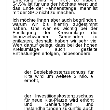
54,5% ist fü
r uns der hö
chste Wert und
das Ende der Fahn
enstange, mehr ist
mit der SPD nicht zu machen.
Ich mö
chte Ihnen aber auch begrü
nden,
warum wir bis hierhin zugestimmt
haben. Uns war es wichtig bei der
Festlegung der Kreisumlage die
finanzschwachen Gemeinden zu
entlasten, deshalb haben wir sehr viel
Wert
darauf gelegt, dass bei der hohen
Kreisumlage auch gezielte
Entlastungen
erfolgen, insbesondere:
der Betriebskostenzuschuss fü
r
Kita wird um weitere 3 Mio. €
erhö
ht,
der Investitionskostenzuschuss
fü
r neue Kita-Plä
tze wird erhö
ht
und Sanierungen und
Instandhaltungen zukü
nftig auch