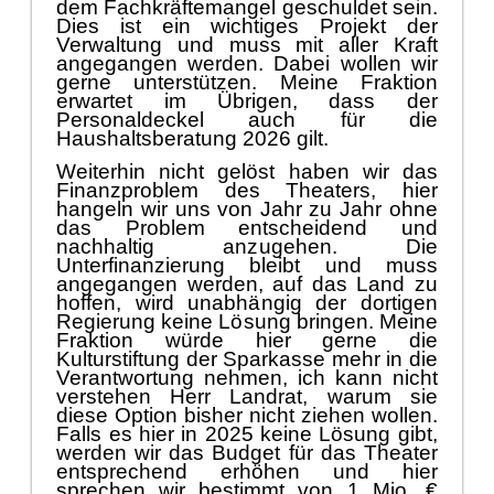
dem Fachkrä
ftemangel geschuldet sein.
Dies ist ein wichtiges Projekt der
Verwaltung und muss mit aller Kraft
angegangen werden. Dabei wollen wir
gerne unterstü
tz
e
n. Meine Fraktion
erwartet im Ü
brigen, dass der
Personaldeckel auch
fü
r die
Haushaltsberatung 2026 gilt.
Weiterhin nicht gelö
st haben wir das
Finanzproblem des Theaters, hier
hangeln wir uns von Jahr zu Jahr ohne
das Problem entscheidend und
nachhaltig anz
ugehen. Die
Unterfinanzierung bleibt und muss
angegangen werden, auf das Land zu
hoffen, wird unabhä
ngig der dortigen
Regierung keine Lö
sung bringen. Meine
Fraktion wü
rde hier gerne die
Kulturstiftung der Sparkasse mehr in die
Verantwortung nehmen, ich ka
n
n nicht
verstehen Herr Landrat, warum sie
diese Option bisher nicht ziehen wollen.
Falls es hier in 2025 keine Lö
sung gibt,
werden wir das Budget fü
r das Theater
entsprechend erhö
hen und hier
sprechen wir bestimmt von 1 Mio. €