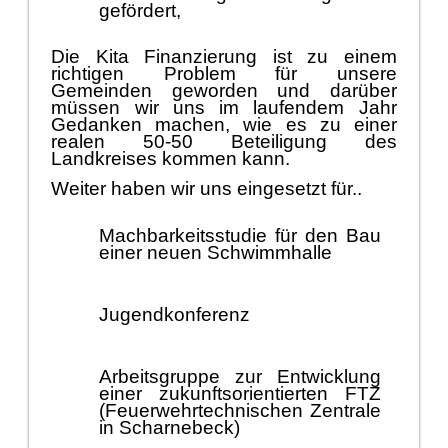
gefö
rdert,
Die Kita Finanzierung ist zu einem
richtigen Problem fü
r unsere
Gemeinden geworden und darü
ber
mü
ssen wir uns im laufendem Jahr
Gedanken machen, wie es zu einer
realen 50-50 Beteiligung des
Landkreises kommen ka
nn.
Weiter haben wir uns eingesetzt fü
r..
Machbarkeitsstudie fü
r den Bau
einer neuen Schwimmhalle
Jugendkonferenz
Arbeitsgruppe zur Entwicklung
einer zukunftsorientierten FTZ
(Feuerwehrtechnischen Zentrale
in Scharnebeck)