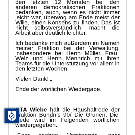
den letzten 12 Monaten bei den
anderen demokratischen Fraktio
nen
bedanken, auch, wenn es nicht immer
leicht war, ü
berwog am Ende meist der
Wille, einen Konsens zu finden. Das ist
nicht selbstverstä
ndlich, macht die
Arbeit aber deutlich leichter.
Ich bedanke mich auß
erdem im Namen
meiner Fraktion bei der Verwaltung,
insbesondere bei Herrn Mü
ller, Frau
Welz und Herrn Mennrich mit ihren
Teams fü
r die Unterstü
tzung vor allem in
den letzten Wochen.
Vielen Dank! „
E
nde der wö
rtlichen Wiedergabe.
KTA Wi
ebe
hä
lt die Haushaltrede der
Fraktion
Bü
ndnis 90/ Die Grü
nen
. D
ie
R
e
de wird im
F
olgenden wö
rtlichen
wiedergegeben.