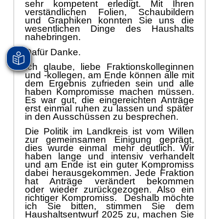
sehr kompetent erledigt. Mit Ihren
verstä
ndlichen Folien, Schaubildern
und Graphiken konnten
S
ie uns die
wesentlichen Dinge des Haushalts
nahebringen.
Dafü
r Danke.
Ich glaube, liebe Fraktionskolleginnen
und -kollegen, am Ende kö
nnen alle mit
dem Ergebnis zufrieden sein und alle
haben Kompromisse machen mü
ssen.
Es war gut, die eingereichten Anträ
ge
erst einmal ruhen zu lassen und spä
ter
in den Ausschü
ssen zu besprechen.
Die Politik im Landkreis ist vom Willen
zur gemeinsamen Einigung geprä
gt,
dies wurde einmal mehr deutlich. Wir
haben lange und intensiv verhandelt
und am Ende ist ein guter Kompromi
ss
dabei herausgekommen. Jede Fraktion
hat Anträ
ge verä
ndert bekommen
oder
wieder zurü
ckgezogen. Also ein
richtiger
Kompromiss
.
Deshalb mö
chte
ich Sie bitten, stimmen Sie dem
Haushaltsentwurf 2025 zu, machen Sie