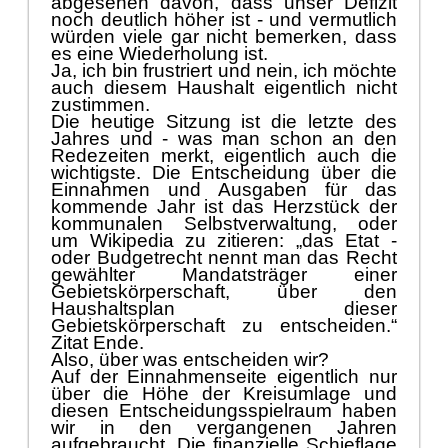
abgesehen dav
on, dass unser Defizit
noch deutlich hö
her ist - und vermutlich
wü
rden viele
gar nicht
bemerken, dass
es eine Wiederholung ist.
Ja, ich bin frustriert und nein, ich mö
chte
auch diesem Haushalt eigentlich nicht
zustimmen.
Die heutige Sitzung ist die letzte
des
Jahres und - was man schon an den
Redezeiten merkt, eigentlich auch die
wichtigste. Die Entscheidung ü
ber die
Einnahmen und Ausgaben fü
r das
kommende Jahr ist das Herzstü
ck der
kommunalen Selbstverwaltung, oder
um Wikipedia zu zitieren: „
das Etat -
od
e
r Budgetrecht nennt man das Recht
gewä
hlter Mandatsträ
ger einer
Gebietskö
rperschaft, ü
ber den
Haushaltsplan dieser
Gebietskö
rperschaft zu entscheiden.“
Zitat Ende.
Also, ü
ber was entscheiden wir?
Auf der Einnahmenseite eigentlich nur
ü
ber die Hö
he der Krei
sumlage und
diesen Entscheidungsspielraum haben
wir in den vergangenen Jahren
aufgebraucht. Die finanzielle Schieflage