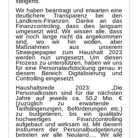
steigend.
Wir haben beantragt und erwarten eine
deutlichere Transparenz bei den
Landkreis-Finanzen. Danke an das
Finanzcontroling, dass dies langsam
umgesetzt wird. Wir wissen alle, dass
wir noch lange nicht da angekommen
sind, wo wir hin wollen, aber
Maß
nahmen aus
unserem
Strategiepapier zum Haushalt 2023
werden nun umgesetzt. Um diesen
Prozess zu unterstü
tzen, haben wir uns
fü
r eine Personalaufstockung genau in
diesem Bereich Digitalisierung und
Controlling
eingesetzt.
Haushaltsrede 2023: „
Die
Personalkosten sind f
ü
r die nä
chsten
Jahre auf jeweils ca. 50,2 Mio. €
(zuzü
glich zu erwartende
Tarifsteigerungen, Befö
rderungen etc.)
zu budgetieren, bis ein qualitativ
hochwertiges Finanzcontrolling
aufgebaut und wirksam ist. Mit diesem
Instrument der Personalbudgetierung
b
e
treten wir alle Neuland…
. Wir alle