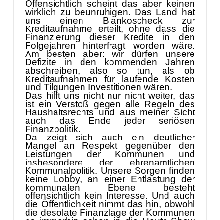
Offensichtlich scheint das aber keinen
wirklich zu beunruhigen. Das Land hat
uns einen Blankoscheck zur
Kreditaufnahme erteilt, ohne dass die
Finanzierung dieser Kredite in den
Folgejahren hinterfragt worden wä
re.
Am besten aber: wir dü
rfen unsere
Def
izite in den kommenden Jahren
abschreiben, also so tun, als ob
Kreditaufnahmen fü
r laufende Kosten
und Tilgungen Investitionen wä
ren.
Das hilft uns nicht nur nicht weiter, das
ist ein Verstoß
gegen alle Regeln des
Haushaltsrechts und
aus meiner Sicht
auch das Ende jeder seriö
sen
Finanzpolitik.
Da zeigt sich auch ein deutlicher
Mangel an Respekt gegenü
ber den
Leistungen der Kommunen und
insbesondere der ehrenamtlichen
Kommunalpolitik. Unsere Sorgen finden
keine Lobby,
an einer Entlastu
ng der
kommunalen Ebene besteht
offensichtlich kein Interesse. Und auch
die Ö
ffentlichkeit nimmt das hin, obwohl
die desolate Finanzlage der Kommunen