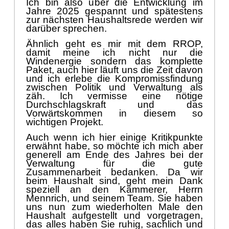
Ich bin also ü
ber die Entwicklung im
Jahre 2025 gespannt und spä
testens
zur nä
chsten Haushaltsrede werden wir
darü
ber sprechen.
Ä
hnlich geht es mir mit dem
RROP,
damit meine ich nicht nur die
Windenergie
sondern das komplette
Paket, auch hier lä
uft uns die Zeit davon
und ich erlebe die Kompromissfindung
zwischen Politik und Verwaltung als
zä
h. Ich vermisse eine nö
tige
Durchschlagskraft und das
Vorwä
rtskommen
in diesem so
wichtigen Projekt.
Auch wenn ich hier einige Kritikpunkte
erwä
hnt habe, so mö
chte ich mich aber
generell am Ende des Jahres bei der
Verwaltung fü
r die gute
Zusammenarbeit bedanken. Da wir
beim Haushalt sind, geht mein Dank
speziell an den Kä
m
merer, Herrn
Mennrich, und seinem Team. Sie haben
uns nun zum wiederholten Male den
Haushalt aufgestellt und vorgetragen,
das alles haben Sie ruhig, sachlich und