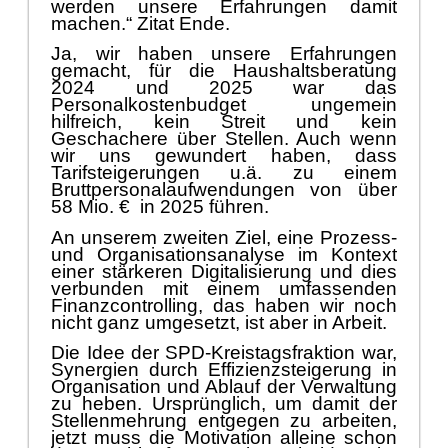
werden unsere Erfahrungen damit
machen.“
Zitat Ende.
Ja, wir haben unsere Erfahrungen
gemacht, fü
r die Haushaltsberatung
2024 und 2025 war das
Personalkostenbudget ungemein
hilfreich, kein Streit und kein
Geschachere ü
ber
Stellen. Auch wenn
wir uns gewundert haben, dass
Tarifsteigerungen u.ä
. zu einem
Bruttpersonalaufwendungen von ü
ber
58 Mio. €
in 2025 fü
hren.
An unserem zweiten Ziel, eine Prozess-
und Organisationsanalyse im Kontext
einer stä
rkeren Digitalisierung und
dies
verbunden mit einem umfassenden
Finanzcontrolling, das haben wir noch
nicht ganz umgesetzt, ist aber in Arbeit.
Die Idee der SPD-Kreistagsfraktion war,
Synergien durch Effizienzsteigerung in
Organisation und Ablauf der Verwaltung
zu heben. Ursprü
ngli
ch, um damit der
Stellenmehrung entgegen zu arbeiten,
jetzt muss die Motivation alleine schon