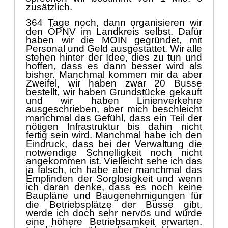
zusä
tzlich.
364 Tage noch, da
nn organisieren wir
den Ö
PNV im Landkreis selbst. Dafü
r
haben wir die MOIN gegrü
ndet, mit
Personal und Geld ausgestattet. Wir alle
stehen hinter der Idee, dies zu tun und
hoffen,
dass
es dann besser wird als
bisher. Manchmal kommen mir da aber
Zweifel, wir
haben zwar 20 Busse
bestellt, wir haben Grundstü
cke gekauft
und wir haben Linienverkehre
ausgeschrieben, aber mich beschleicht
manchmal das Gefü
hl, dass ein Teil der
nö
tigen Infrastruktur bis dahin nicht
fertig sein wird. Manchmal habe ich den
Eindruck,
d
ass bei der Verwaltung die
notwendige Schnelligkeit noch nicht
angekommen ist. Vielleicht sehe ich das
ja falsch, ich habe aber manchmal das
Empfinden der Sorglosigkeit und wenn
ich daran denke, dass es noch keine
Bauplä
ne und Baugenehmigungen fü
r
die Bet
r
iebsplä
tze der Busse gibt,
werde ich doch sehr nervö
s und wü
rde
eine hö
here Betriebsamkeit erwarten.