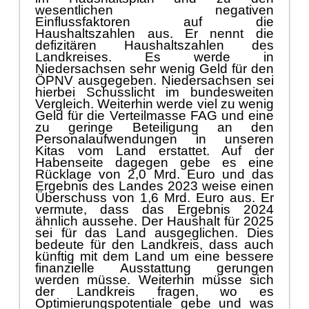
wesentlichen negativen
Einflussfaktoren auf die
Haushaltszahlen aus. Er nennt die
defizitä
ren Haushaltszahlen des
Landkreises.
Es werde
in
Niedersachsen
sehr wenig Geld fü
r den
Ö
PNV
ausgegeben.
Niedersachsen sei
hierbei Schusslicht im
bundesweiten
Vergleich
.
Weiterhin
werde
viel zu wenig
Geld fü
r die Verteilmasse FAG und eine
zu ge
ringe Beteiligung an den
Personalaufwendungen in unseren
Kitas
vom Land erstattet
. Auf der
Habenseite dagegen gebe es eine
Rü
cklage von 2
,0
Mrd. Euro und das
Ergebnis des Landes 2023 weise einen
Ü
berschuss von 1,6 Mrd. Euro aus. Er
vermute, dass das Ergebnis 2024
ä
hnlich ausse
he. Der Haushalt fü
r 2025
sei fü
r das Land ausgeglichen. Dies
bedeute fü
r den Landkreis, dass auch
kü
nftig mit dem Land
um eine bessere
finanzielle
Ausstattung
gerungen
werden mü
sse
. Weiterhin mü
sse sich
der Landk
reis
fragen, wo es
Optimierungspotentiale
g
ebe und was