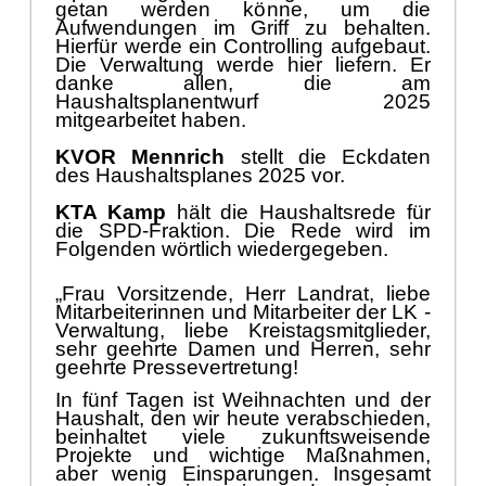
getan werden kö
nne
,
um die
Aufwendungen im Griff zu behalten.
Hierfü
r werde ein Controlling aufgebaut.
Die Verwaltung werde hier liefern. Er
danke allen, die am
Haushaltsplanentwurf 2025
mitgearbeitet haben.
KVOR Mennrich
stellt die Eckdaten
d
es Haushaltsplanes 2025 vor.
KTA Kamp
hä
lt die Haushaltsrede fü
r
die SPD-
Fraktion.
Die Rede wird im
F
olgenden wö
rtlich wiedergegeben.
„
Frau Vorsitzende, Herr Landrat, liebe
Mitarbeiterinnen und Mitarbeiter der LK -
Verwaltung, liebe Kreistagsmitglieder,
sehr geehrte Damen und Herren, sehr
geehrte Pressevertretung!
In fü
nf Tagen ist Weihnachten und der
Haushalt, den wir heute verabschieden,
beinhaltet viele zukunftsweisende
Projekte und wichtige Maß
nahmen,
aber wenig Einsparungen. Insgesamt