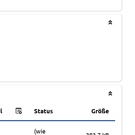
l
Status
Größe
(wie
383,7 kB