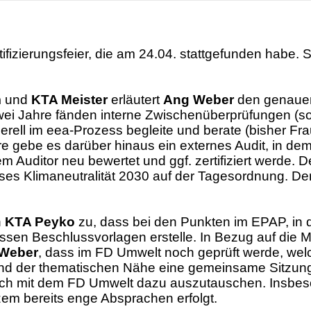
ifizierungsfeier, die am 24.04. stattgefunden ha
be
. 
m
und
KTA Meister
erlä
utert
Ang Weber
den genau
zwei Jahre
fä
nden
interne
Zwischenü
berprü
fungen (so
erell
im eea-
Prozess begleite und berate
(bisher Fra
hre
ge
be
es darü
ber hinaus
ein
externe
s Audit, in de
em Auditor
neu bewertet und ggf. zertifiziert
w
e
rde
.
D
es Klimaneutralitä
t
2030
auf der Tagesordnung
.
Der
n
KTA Peyko
zu, dass bei den Punkten im EPAP, in
ssen Beschlussvorlagen erstelle
. In Bezug auf die 
Weber
, dass im FD Umwelt noch geprü
ft
werde
, we
und der thematischen Nä
he eine gemeinsame Sitzun
sich mit dem FD Umwelt dazu auszutauschen. Insbe
zem
bereits enge Absprachen e
rfolgt.