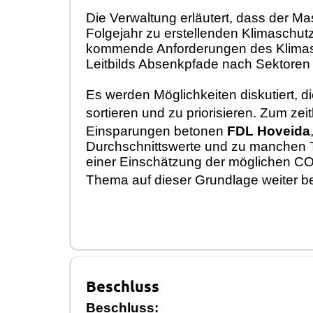
Die Verwaltung erlä
utert, dass der Ma
Folgejahr zu erstellenden Klimaschut
kommende Anforderungen
des Klima
Leitbild
s Absenkpfade nach Sektoren g
Es werden Mö
glichkeiten diskutiert, 
sortieren und zu priorisieren. Zum zei
Einsparungen
betonen
FDL Hoveida
Durchschnit
ts
werte und zu manchen 
einer Einschä
tzung der
mö
glichen C
Thema auf dieser Grundlage weiter 
Beschluss
Beschluss: