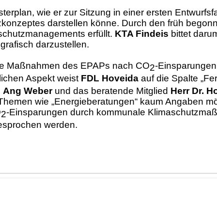
sterplan, wie er zur Sitzung in einer ersten Entwurfs
zkonzeptes darstellen
kö
nne. Durch den
frü
h begon
schutzmanagements erfü
llt
.
KTA Findeis
bittet daru
rafisch darzustellen.
die Maß
nahmen des EPAPs n
ach CO
-Einsparungen
2
tlichen Aspekt we
ist
FDL Hoveida
auf die Spalte „
Fer
,
Ang Weber
und
das beratende Mitglied
Herr
Dr. H
Themen wie „
Energieberatungen“
k
aum
Angaben m
O
-Einsparungen durch kommunale Klimaschutzma
2
besprochen werden.