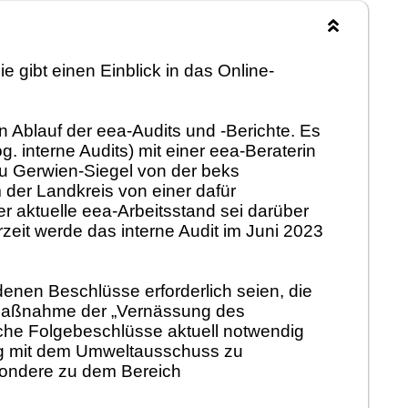
Sie gibt einen Einblick in das
Online
-
en
Ablauf
der eea-
Audits
und
-
Berichte
.
Es
g. interne Audits)
mit
einer
eea
-Beraterin
u Gerwien-Siegel von der beks
m
der Landkreis von
einer dafü
r
e
r
aktuelle eea-Arbeitsstand sei dar
ü
ber
zeit werde das interne Audit im Juni 2023
 denen Beschlü
sse erforderlich
seien
, die
Maß
nahme der
„
Vernä
ssung
des
lche Folgebeschlü
sse aktuell notwendig
g mit dem Umweltausschuss zu
sondere zu dem Bereich