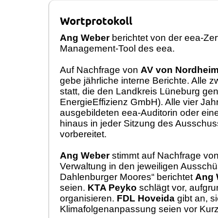
Wortprotokoll
Ang Weber
berichtet von der eea-Zert
Management-Tool
des eea
.
Auf Nachfrage von
AV von Nordhei
g
e
be
jä
hrliche interne Berichte
. A
lle 
statt, die den Landkreis Lü
neburg
gen
EnergieEffiz
ienz GmbH)
. A
lle vier Ja
ausgebildeten eea-Auditorin oder ein
hinaus in
jeder S
itzung des Ausschuss
vorbereitet.
Ang Weber
stimmt auf Nachfrage vo
Verwa
ltung in den
jeweiligen Ausschü
Dahlenburg
er
Moor
es“
berichtet
Ang 
s
eien
.
KTA Peyko
schlä
gt
vor, aufgr
organisieren.
FDL Hoveida
gibt an, 
Klimafolge
n
anpassung seien
vor Kur