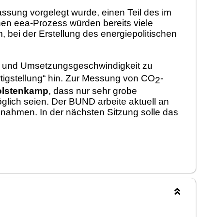
fassung vorgelegt wurde, einen Teil des im
nen eea-Prozess
wü
rden
bereit
s viele
m, bei der Erstellung
des energiepolitischen
 und Umsetz
ungsgeschwindigkeit
zu
tigstellung
“
hin. Zur Messung von
CO
-
2
olstenkamp
, dass nur sehr grobe
ö
glich
seien
.
Der BUND arbeite aktuell an
ß
nahmen. In der nä
chsten Sitzung solle das