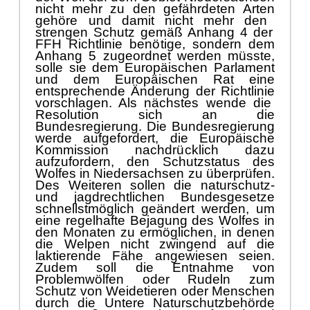
FFH Richtlinie benö
tige, sondern dem
Anhang
5 zugeordnet werden
mü
sste
,
solle sie dem Europä
ischen Parlament
und dem Europä
ischen Rat eine
entsprechende Ä
nderung
der Richtlinie
vorschlagen.
Als nä
chstes wende die
Resolution sich an die
Bundesregierung. Die Bundesregierung
werde aufgefordert, die Europä
ische
Kommission nachdrü
cklich dazu
aufzufordern, den Schutzstatus des
Wolfes in Niedersachsen zu ü
berprü
fen.
Des W
eiteren
sollen die naturschutz-
und jagdrechtlichen Bundesgesetze
schnellstmö
glich geä
ndert werden, um
eine regelhafte Bejagung des Wolfes in
den Monaten zu ermö
glichen, in denen
die Welpen nicht zwingend auf die
laktierende Fä
he angewiesen seien.
Zudem so
ll die Entnahme von
Problemwö
lfen oder Rudeln zum
Schutz von Weidetieren oder Menschen
durch die Untere Naturschutzbehö
rde
ohne groß
en Verwaltungsaufwand und
pragmatisch in den ü
brigen Monaten
des Jahres ermö
glich
t
werden.