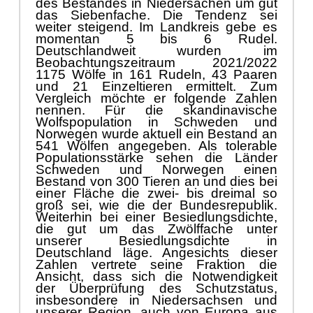
momentan 5 bis 6 Rudel.
Deutschlandweit wurden im
Beobachtungszeitraum 2021
/
2022
1175
Wö
lfe in 161 Rudeln, 43
Paaren
und 21
Einzeltieren
ermittelt. Zum
Vergleich
mö
chte er folgende Zahlen
nennen
.
F
ü
r die skandinavische
Wolfspopulation in Schweden und
Norwegen wurde aktuell ein Bestand
an
541
Wö
lfen angegeben. Als tolerable
Populationsstä
rke sehen die Lä
nder
Schweden und Norwegen einen
Bestand von 300 Tieren an und dies bei
einer Flä
che die
zwei-
bis
drei
mal
so
groß
sei
,
wie die der Bundesrepublik
.
Weiterhin bei einer
Besiedlungsdichte
,
die gut um das
Zwö
lffache
unter
uns
erer Besiedlungsdichte in
Deutschland lä
ge. Angesichts dieser
Zahlen
vertrete
seine Fraktion
die
Ansicht
,
dass
sich die Notwendigkeit
der Ü
berprü
fung des Schutzstatus,
insbesondere in Niedersachsen und
unserer Region
,
auch von Europa aus
betrachtet
,
durcha
us aufdrä
nge.
Leider
entstehe der
Eindruck
, es verschlö
ssen
sich manche Akteure
aus ideologischen