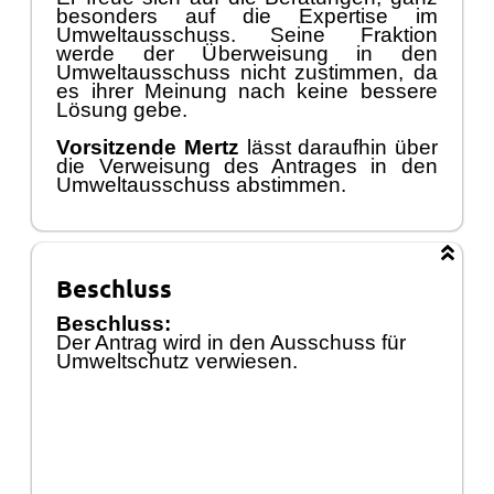
Umweltausschuss nicht z
ustimmen, da
es ihrer Meinung n
ach keine bessere
Lö
sung gebe.
Vorsitzende
Mertz
lä
sst
daraufhin
ü
ber
die Ver
weisung
des Antrages in den
Umweltausschuss a
bstimmen.
Beschluss
Beschluss:
Der Antrag wird in den Ausschuss fü
r
Umweltschutz verwiesen.
DD
.