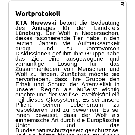
KTA Narewski
betont die Bedeutung
des Antrages fü
r den Landkreis
Lü
neburg. Der Wolf in Niedersachen,
dieses
faszinierende
Tier
,
habe in den
letzten Jahren viel Aufme
rksamkeit
erregt
und zu kontroversen
Diskussionen gefü
hrt. Ihre Gruppe habe
das Ziel, eine ausgewogene und
vernü
nftige Lö
sung fü
r das
Zusammenleben von Mensch
en
und
Wolf zu finden. Zunä
chst mö
chte sie
hervorheben, dass ihre Gruppe den
Erhalt und Schutz der
Artenvielfalt in
unserer Region als ä
uß
erst wichtig
era
chte und der Wolf sei zweifelsfrei
ein
Teil die
ses
Ö
kosystems. Es sei unsere
Pflicht, seinen Lebensraum zu
respektieren und zu bewahren.
Es sei
ihnen bewusst,
dass der Wolf als
einh
eimische
Art durch
die Europä
ische
Union und das
Bundesnaturschutzgesetz geschü
tzt sei
und sie hä
tte
n
bisher auch zu diesen
Schutzbestimmungen gestanden.
Dennoch dü
rfte
n
die berechtigten
Sorgen und Ä
ngste der Menschen in