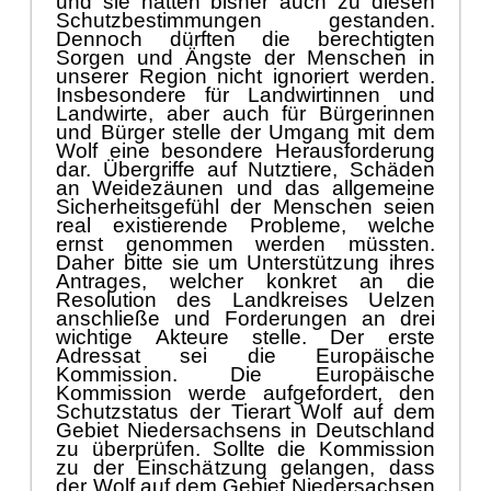
unserer Region nicht ignoriert werden.
Insbesondere f
ü
r Landwirtinnen und
Landwirte
,
aber
auch fü
r Bü
rgerinnen
und Bü
rger
stelle der Umgang mit dem
Wolf eine besondere Herausforderung
dar. Ü
bergriffe auf Nutztiere, Schä
den
an Weidezä
unen und das allgemeine
Sicherheitsgefü
hl der Menschen seien
real existieren
de Probleme, welche
ernst genommen werden mü
ssten.
Daher bitte sie um Unterstü
tzung ihres
Antrages, welcher konkret an die
Resolution des Landkreises Uelzen
anschließ
e und Forderungen an drei
wichtige Akteure stelle. Der erste
Adressat sei die Europä
ische
Kommission
. Die Europä
ische
Kommission werde aufgefor
dert
,
den
Schutzstatus der Tierart
Wolf auf dem
Gebiet
Niedersachsens
in Deutschland
zu ü
berprü
fen. Sollte die Kommission
zu der Einschä
tzung gelangen, dass
der Wolf auf dem
G
ebiet Niedersachsen
nicht meh
r zu den gefä
hrdeten Arten
gehö
re und damit nicht mehr den
str
e
ngen Schutz gemäß
Anhang
4 der