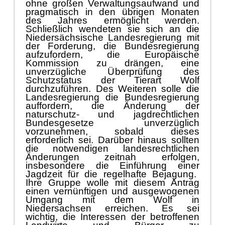
Schließ
lich wendeten sie sich an
die
Niedersä
chsische Landesregierung mit
der Forderung
,
die Bundesregierung
aufzufordern, die Europä
ische
Kommission zu drä
ngen
,
eine
unverzü
gliche Ü
berprü
fung des
Schutzstatus der Tierart Wolf
durchzufü
hren.
Des Weiteren
solle die
Landesregierung die Bunde
sregierung
auffor
dern, die Ä
nderung
der
naturschutz- und jagdrechtlichen
Bundesges
e
tze unverzü
glich
vorzunehmen, sobald dieses
erforderlich sei.
Darü
ber hinaus
sollten
die notwendigen landes
rechtlichen
Ä
nderungen zeitnah erfolgen,
insbesondere
die Einfü
h
run
g einer
Jagdzeit fü
r die regelhafte Bejagung.
Ihre Gruppe wolle mit diesem Antrag
einen vernü
nftigen und ausgewogenen
Umgang mit dem Wolf in
Niedersachsen erreichen. Es sei
wichtig, die Interessen der betroffenen
Landwirte und Bü
rger zu
berü
cksichtigen, wä
hrend gleichzeitig
der Schutz und die Erhaltung der
natü
rlichen Artenvielfalt
gewä
hrleistet