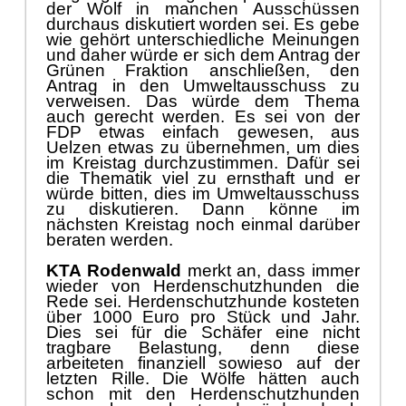
und daher wü
rde er sich dem Antrag der
Grü
nen Fraktion anschließ
en
,
den
Antrag in den Umweltausschuss zu
verweisen. Das wü
rde dem Thema
auch
gerecht werden
. Es sei von der
FDP etwas einfach
gew
e
sen
,
aus
Uelzen etwas zu ü
bernehmen
,
um dies
im Kreistag durchzustimmen. Dafü
r sei
die Thematik viel zu ernsthaft und er
wü
rde bitten
,
di
es
im Umweltausschuss
zu diskutieren. Dann kö
nne im
nä
chsten Kreistag noch einmal darü
ber
beraten werden.
KTA Rodenwald
merkt an, dass immer
wieder von Herdenschutzhunden die
Rede sei. Herdenschutzhunde kosteten
ü
ber 1000 Euro pro Stü
ck und Jahr.
Dies
sei fü
r die Schä
fer eine nicht
tragbare Belastung, denn diese
arbeiteten finanziell sowieso auf der
letzten Rille. Die Wö
lfe hä
tten auch
schon mit den Herdenschutzhunden
um
zu
gehen gelernt und wü
rde
n
durch
Ablenkung der Herdenschutzhunde
Beute machen. Er hab
e den Eindruck,