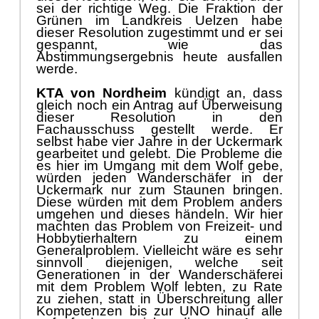
gespannt
,
wie das
Abst
immungsergebnis heute ausfallen
werde.
KTA von Nordheim
kü
ndigt an, dass
gleich noch ein Antrag auf Ü
berweisung
dieser Resolution in den
Fachausschuss gestellt werde. Er
selbst habe vier Jahre in der Uckermark
gearbeitet und gelebt. Die Probleme die
es hi
er im Umgang mit dem Wolf gebe,
wü
rden jeden Wanderschä
fer in der
Uckermark nur zum Staunen bringen.
Diese wü
rden mit dem Problem anders
umgehen und dieses hä
ndeln. Wir hier
machten das Problem von Freizeit- und
Hobbytierhaltern zu einem
Generalproblem. V
i
elleicht wä
re es sehr
sinnvoll
diejenigen
,
welche seit
Generationen in der Wanderschä
ferei
mit dem Problem Wolf leb
t
en, zu Rate
zu ziehen
,
statt in Ü
berschreitung aller
Kompetenzen bis zur UNO hinauf alle
aufzufordern, sich diesem Antrag
anzuschließ
en.