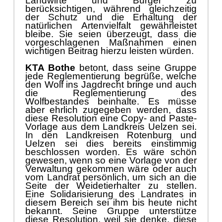
bleibe
. Sie seien ü
berzeugt, dass die
vorgeschlagenen Maß
nahmen einen
wichtigen Beitrag hierzu leisten wü
rden.
KTA Bothe
betont,
dass
seine Gruppe
jede Reglem
en
ti
erung begrüß
e, welche
den Wolf ins Jagdrecht bringe und auch
die Reglem
en
tierung des
Wolfbestandes beinhalte. Es mü
sse
aber ehrlich zugegeben werd
en, dass
diese Resolution eine C
opy
- and Paste-
Vorlage aus dem
Landkreis
Uel
zen sei.
In den Landkreisen Rot
enb
urg und
Uelzen sei dies
bereits einstimmig
beschlossen worden. Es wä
re schö
n
gewesen, wenn so
eine Vorlage
von der
Verwaltung gekommen wä
re oder auch
vom Landrat persö
nlich
,
um sich an die
Seite der Weidetierhalter zu stellen.
Eine Solidarisierung des La
ndrates in
diesem Bereich sei ihm bis heute nicht
bekannt.
Seine Gruppe unterstü
tze
diese
Resolution,
weil sie denke, diese
sei der richtige Weg. Die Fraktion der
Grü
nen im Landkreis Uelzen habe
dieser Resolution zugestimmt und er sei