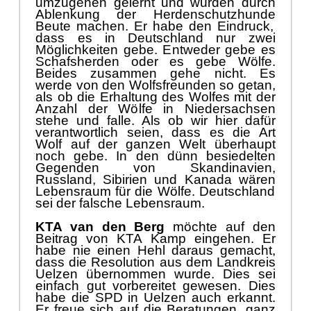
dass es in Deutschl
and nur zw
ei
Mö
glichkeiten gebe. E
ntweder
gebe
es
Schafsherden oder es gebe Wö
lfe.
Beides zusammen gehe nicht.
Es
werde von den Wolfsfreunden so getan,
als ob die Erhaltung des Wolfes mit der
Anzahl der Wö
lfe in Niedersac
hsen
stehe und falle.
Als
ob wir hier dafü
r
verantwortlich seien, dass es die Art
Wolf
auf der ganzen Welt
ü
berhaupt
noch gebe
. In den dü
nn besiedelten
Gegenden
von Skandinavien,
Russland, Sibirien und
Kanada
wä
re
n
Lebensraum fü
r die Wö
lfe. Deutschland
sei der falsche Lebensraum.
KTA van den Berg
mö
chte auf den
Beitrag von KTA Kamp eingehen. Er
habe nie einen Hehl daraus gemacht,
dass die Resolution aus
dem Landkreis
Uelzen ü
bernommen wurde. Dies
sei
einfach gut vorbereitet gewesen. Dies
habe die SPD in Uelzen auch erkannt.
Er freue sich auf die Beratungen, ganz
besonders auf die
Expertise
im
Umweltausschuss. Seine Fraktion
werde der Ü
berweisung in den