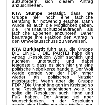
K
TA Stumpe
bestä
tigt, dass ihre
Gruppe hier noch eine fachliche
Beratung fü
r notwendig erachte.
Dann
wü
rde es auch die Mö
glichkeit geben,
die Kreisnaturschutzbeauftragen als
fachliche Experten anzuhö
ren. Daher
beantrage ihre Fraktion den Antrag in
den Umwel
tausschuss zu ver
weisen
.
KTA Bur
khardt
fü
hrt aus, die Gruppe
DIE LINKE
/ DIE PARTEI habe den
Antrag „
Resolution Wolf“
sachlich und
nü
chtern untersucht und
dabei
festgestellt, dass es sich hier um eine
politische Nebelkerze handele. Der Wolf
werde g
erade von der FDP immer
wieder als politisches Nutztier
missbraucht. Wenn aber die Gruppe
FDP
/ Die Unabhä
ngigen im Kreistag so
eine Resolution anschieben wolle,
so
sollte die
Resolution
auch Hand und
Fuß
haben. Der Antrag sei aber
Wunschdenken. In der
Resolut
ion
werde eine Umlistung des Wolfes von
Anhang 4 der FFH Richtlinien in
Anhang 5
gefordert
. Eine solc
he
Umlistung sei derzeit auf EU-
Ebene