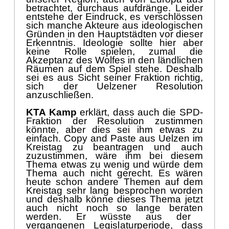
Grü
nden
in den Hauptstä
dten
vor dieser
Erkenntnis. Ideologie sollte hier aber
keine Rolle spielen, zumal die
Akzeptanz des Wolfes in den lä
ndlichen
Rä
umen auf
dem Spiel stehe.
Deshalb
sei es aus Sicht seiner Fraktion richtig,
sich der Uelzener Resolution
anzuschließ
en.
KTA Kamp
erklä
rt, dass auch die SPD-
Fraktion der Resolution zustimmen
kö
nnte
,
aber dies sei ihm etwas zu
einfach.
Copy and Paste
aus Uelzen im
Kre
istag zu beantragen und auch
zuzustimmen
,
wä
re ihm bei diesem
Thema etwas zu wenig und
wü
rde dem
Thema auch nicht gerecht. Es wä
ren
heute schon andere Themen auf dem
Kreistag sehr lang besprochen worden
und deshalb kö
nne
dieses Thema jetzt
auch
nicht
noch so lange beraten
werden
. Er wü
sste aus der
vergangene
n Legisl
aturperiode, dass
der Wolf in manchen Ausschü
ssen
durchaus
diskutiert
worden sei
. Es gebe
wie gehö
rt
unterschiedliche Meinungen