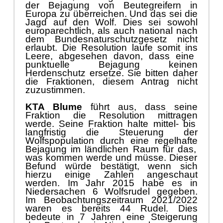
europarechtlich
,
als auch national nach
dem
Bundes
natur
schutzgesetz
nicht
erlaubt. Die Resolution laufe somit in
s
Leere, abgesehen dav
on, dass eine
punktuelle Bejagung keinen
Herdenschutz ersetze. Sie bitten daher
die Fraktionen
,
diesem Antrag nicht
zuzustimmen.
KTA Blume
fü
hrt aus, dass seine
Fraktion die Resolution
mittragen
werde. Seine Fraktion halte mittel
- bis
langfristig
die
Steu
erung der
Wolfspopulation durch
eine regelhafte
Bej
agung im lä
ndlichen R
aum fü
r das
,
was kommen werde
und mü
sse
.
Dieser
Befund wü
rde bestä
tigt, wenn
sich
hierzu
einige Zahlen
angeschaut
werden
.
Im Jahr 2015 habe es in
Niedersachen 6 Wolfsrudel gegeben.
Im Beobachtungsz
eitraum 2021/2022
waren es bereits 44 Rudel. Die
s
bedeute
in 7 Jahren eine Steigerung
des Bestan
des in Niedersachen um gut
das Sieben
fache.
Die
Tendenz
sei
weiter steigend. Im Landkreis gebe es