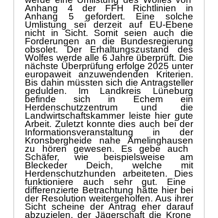
nicht in Sicht. Somit seien auch die
Forderungen an die Bundesregierung
obsolet. Der Erhaltungszustand des
Wolfes wer
de alle 6 Jahre ü
berprü
ft. Die
nä
chste Ü
berprü
fung erfolge 2025 unter
europaweit anzuwendenden Kriterien.
Bis dahin mü
ss
t
en sich die Antragsteller
gedulden. Im
Landkreis
Lü
neburg
befinde sich in Echem ein
Herdenschutzzentrum und die
Landwirtschaftskammer l
eiste hier gute
Arbeit. Zuletzt
konnte dies auch
bei der
Informationsveranstaltung in der
Kronsbergheide nahe Amelinghausen
zu hö
ren gewesen
. Es gebe auch
Schä
fer, wie beispielsw
eise am
Bleckeder Deich, welche
mit
Herdenschutzhunden arbeite
ten
. Dies
funkti
oniere
auch sehr
gut
.
Eine
differenzierte Betrachtung hä
tte hier bei
der Resolution weitergeholfen. Aus ihrer
Sicht
scheine der Antrag eher
darauf
abzuzielen, der Jä
ge
rschaft die Krone
der
Bejagung
von
Beutegreifer
n
in
Europa zu
ü
berreichen
. Und das s
ei die
Jagd auf den Wolf. Dies
sei sowohl