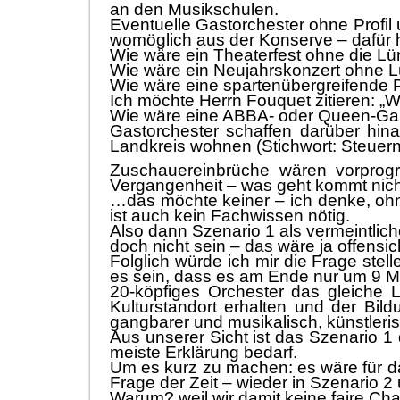
an den Musikschulen.
Eventuelle Gastorchester
ohne
Profil
womö
glich aus der Konserve
–
dafü
r
W
ie w
ä
re ein Theaterfest
ohne
die Lü
W
ie wä
re ein Neujahrskonzert
ohne
L
W
ie wä
re eine spartenü
bergreifende 
Ich mö
chte Herrn Fouquet zitieren:
„
W
W
ie wä
re eine ABBA- oder Queen-Ga
Gastorchester schaffen
darü
ber hin
Landkreis wohne
n (Stichwort: Steue
Zuschauereinbrü
che wä
ren vorprog
Vergangenheit
–
was
geht
kommt nich
…
das mö
chte keiner
–
ich denke, oh
ist auch kein Fachwissen nö
tig.
Also dann Szenario 1 als vermeintlich
doch nicht sein
–
das wä
re j
a offensi
Folglich wü
rde ich mir die Frage stel
es sein, dass es am Ende nur um 9 Mu
20-kö
pfiges Orchester das gleiche L
Kulturstandort erhalten und der Bild
gangbarer und musikalisch,
kü
nst
leri
Aus unserer Sicht ist das Szenario 
meiste Erklä
rung bedarf.
Um es kurz zu machen: es wä
re fü
r 
Frage der Zeit
–
wieder in Szenario 2
Warum?
weil wir damit keine faire 