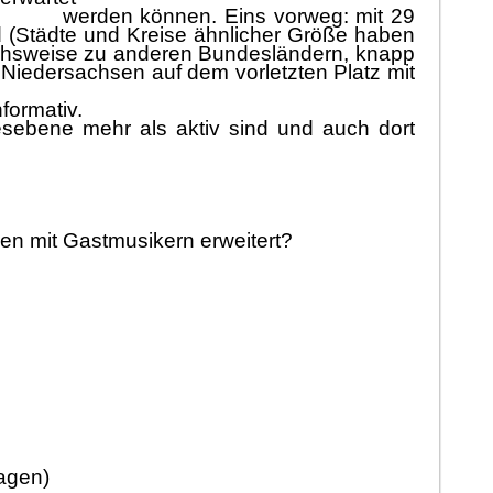
werden kö
nnen.
Eins vorweg:
mit 29
 (Stä
dte und Kreise ä
hnlicher Größ
e haben
chsweise
zu an
deren
Bundeslä
ndern, knapp
t Niedersachsen auf dem
vorletzten Platz mit
nformativ
.
esebene mehr
als aktiv sind und
auch dort
en mit Gastmusikern erweitert?
agen)