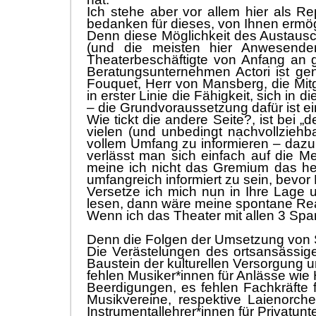
Ich stehe aber vor
allem
hier als Re
bedanken fü
r dieses, von Ihnen ermö
Denn diese Mö
glichkeit des Austaus
(und die meisten hier
An
wesende
Theaterbeschä
ftigte von Anfang an
Beratungsunternehmen Actori ist
ge
Fouquet, Herr von Mansberg, die Mitgl
in erster Linie die Fä
higkeit, sich in 
–
die Grundvoraussetzung dafü
r ist 
Wie tickt die andere Seite
?
, ist bei „
d
vielen (und unbedingt nachvollziehbar
vollem
Umfang
zu informieren
–
dazu 
verlä
sst man sich einfach auf die M
meine ich
nicht
das Gremium das heu
umfangreich informiert zu sein, bevor
Versetze ich mich nun in
Ihre
Lage u
lesen, dann wä
re meine
spontane
Rea
Wenn ich das Theater mit a
llen 3 Spa
Denn die Folgen der Umsetzung von Sz
D
ie Verä
stelungen des ortsansä
ssig
Baustein der kulturellen Versorgung u
fehlen Musiker*innen fü
r Anlä
sse wie 
Beerdigungen
,
es fehlen Fachkrä
fte 
Musikvereine, respektive Laienorch
Instrumentallehrer*in
nen fü
r Privatunt