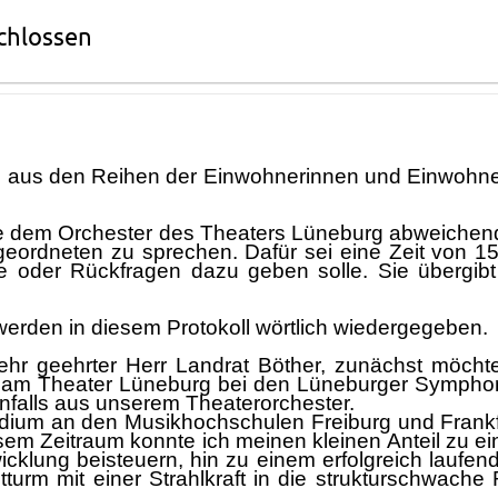
chlossen
d aus den Reihen der Einwohnerinnen und Einwohner
e
dem Orchester des Theaters Lü
neburg
abweichen
geordneten zu sprechen. Dafü
r sei eine Zei
t
von 15
he oder Rü
ckfragen dazu geben soll
e
. Sie ü
bergib
erden in diesem Protokoll wö
rtlich wiedergegeben.
ehr geehrter Herr Landrat Bö
ther, zunä
chst mö
cht
st am Theater Lü
neburg bei den Lü
neburger Symphoni
benfalls aus unserem Theaterorchester.
udium an den Musikhochschulen Freiburg und Frankfu
esem Zeitraum konnte ich me
inen kleinen Anteil zu e
cklung beisteuern, hin zu einem erfolgreich laufend
tturm mit einer
Strahlkra
ft
in die strukturschwache