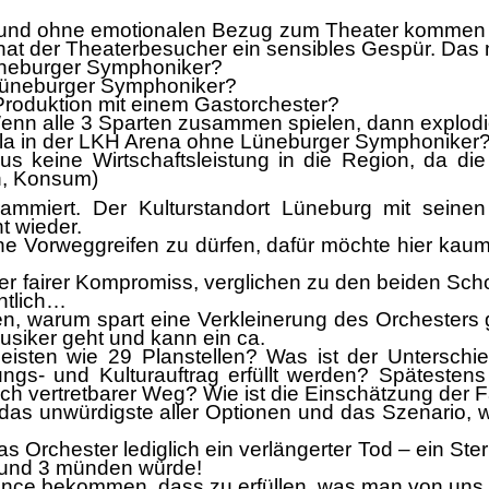
 und
ohne
emotionalen Bezug zum Theater kommen 
 hat der Theaterbesucher ein sensibles
Gespü
r
. Das
neburger Symphoniker?
ü
neburger Symphoniker?
Produktion
mit einem Gastorchester?
enn alle 3 Sparten zusammen spiele
n, dann explodi
la in der LKH Arena
ohne
Lü
neburger Symphoniker
aus
keine Wirtschaftsleistung in die Region, da die 
rn, Konsum)
rammiert. Der Kulturstandort Lü
neburg mit sein
t wieder.
ne Vorweggreifen zu dü
rfen,
da
fü
r mö
chte hier kau
er fairer Kompromiss, verglichen zu
den beiden
Sch
chtlich…
len, warum spart eine Verkleinerung des Orchesters 
siker geht und kann ein ca.
eisten
wie 29 Planstellen?
Was ist der Unterschi
ungs- und Kulturauftrag erfü
llt werden? Spä
testen
sch ver
tretbarer Weg?
W
ie ist die Einschä
tzung der 
1 das unwü
rdigste aller Optionen und
das
Szenario, w
das Orche
ster lediglich ein verlä
ngerter Tod
–
ein
Ste
 und 3 mü
nden wü
rde!
Chance bekommen,
dass
zu erfü
llen, was man von uns 