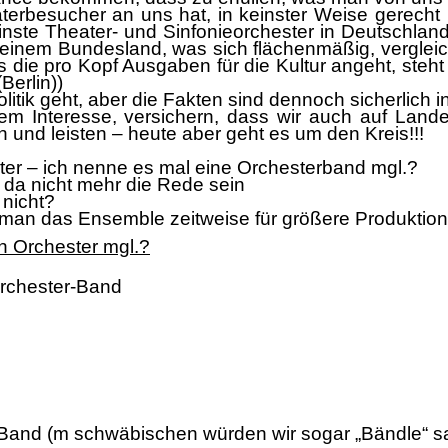
terbesucher an uns hat, in
keinster
Weise gerecht
inste Theater- und Sinfonieorchester in
Deutschland
einem Bundesland, was sich flä
chenmäß
ig,
verglei
s die pro Kopf Ausgaben fü
r die Kultur angeht,
steh
Berlin))
litik geht, aber die Fakten sind dennoch sicherlich
i
nem Interesse, versichern, dass wir auch auf
Land
 und leisten
–
heute aber geht es um den Kreis!!!
ter
–
ich nenne es mal eine Orchesterband mgl.?
n da
nicht
me
hr die Rede sein
 nicht?
n man das Ensemble zeitweise fü
r größ
ere Produktion
n Orchester mgl.?
rchester-Band
-Band
(m schwä
bischen wü
rden wir sogar „
Bä
ndle“
s