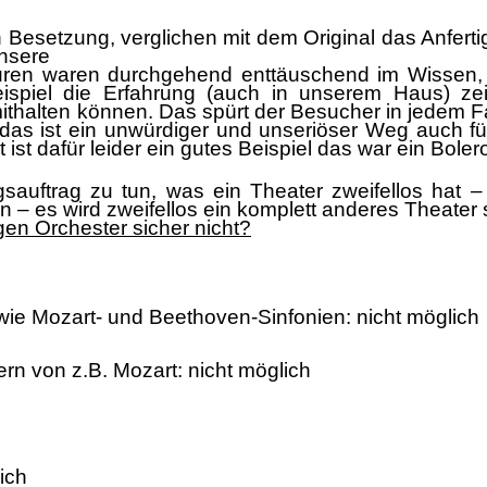
n Besetzung, verglichen mit dem Original
das Anfert
unsere
uren waren durchgehend
enttä
uschend im Wissen,
ispiel
die Erfahrung (auch in unserem Haus) ze
ithalten kö
nnen
.
D
as spü
rt der Besucher in
jedem F
das ist ein unwü
rdiger und unseriö
ser Weg auch f
ist dafü
r leider ein gutes Beispiel
das war ein B
oler
gsauftrag zu tun, was ein Theater
zweifellos
hat
–
en
–
es wird zweifellos ein komplett anderes Theater 
gen Orchester sicher nicht?
r wie Mozart- und Beethoven-Sinfonien:
nicht mö
glich
ern von z.B
. Mozart:
nicht mö
glich
lich