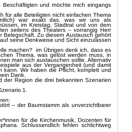
e Beschä
ftigten und mö
chte mich eingangs
h fü
r alle Beteiligten nicht einfachen Thema
amtlich) war exakt
das
, was w
ir uns als
hü
ssen, im Kreistag, Stadtrat und von dem
ten seitens des Theaters
–
vorrangig Herr
er Belegschaft.
Zu diesem Austausch gehö
rt
 auf
seine
Denkweise und Sicht einz
ulassen
telle machen
?
im Ü
brigen denk ich, dass es
tischen Thema, was gelö
st werden muss, in
nen man sich austauschen sollte. Alternativ
Beispiele aus der Vergangenheit (und damit
n kann.
Wir haben die Pflicht, komplett und
mein Dank.
nd der Region die drei bekannten Szenarien
Szenario 1.
ren:
stö
rt
–
der Baumstamm als
unverzichtbarer
r*innen fü
r die Kirchenmusik, Dozenten fü
r
uphana.
Schlussendlich
fehlen schlichtweg