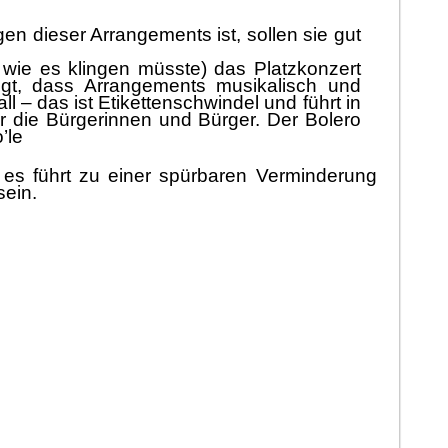
igen
dieser Arrangements
ist
, sollen sie
gut
 wie es klingen mü
sste)
das
Platzkonzert
igt, dass Arrangements musikalisch und
all
–
das ist Etikettenschwindel
und fü
hrt in
ü
r die Bü
rgerinnen und Bü
rger
.
Der Bolero
o
’
le
es fü
hrt zu einer
spü
rbaren
Verminderung
sein.