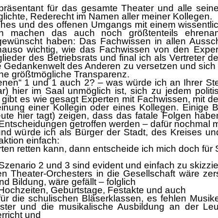
prä
sentant fü
r das
gesamte
Theater und
alle sein
glichte, Rederecht im Na
men aller meiner Kollegen.
ches und des offenen Umgangs mit einem wissentlic
n machen das auch noch größ
tenteils ehren
 gewü
nscht haben:
Das Fachwissen in allen Aussc
nauso
wichtig, wie das Fachwissen von den Exper
ieder des Betriebsrats und final ich als Vertreter d
die Gedankenwelt des Anderen zu versetzen und sich
eine größ
tmö
gliche Transparenz.
enen“
1 und 1 auch 2
?
–
was wü
rde ich an Ihrer S
) hier i
m Saal
unmö
glich
ist, sich zu jedem poli
gibt es wie gesagt Experten mit Fachwissen, mit de
einung ei
ner Kollegin oder eines Kollegen. Einige 
te hier tagt) zeigen, dass das fatale Folgen habe
 Entsch
eidungen getroffen werden
–
dafü
r nochmal 
nd wü
rde ich als Bü
rger der Stadt, des Kreises u
ktion
einfach
:
rten retten kann, dann entscheide ich mich doch fü
r 
enario 2 und 3 sind evident und einfach zu skizzie
en Theater-Orchesters in die Gesellschaft wä
re
zer
nd Bildun
g, wä
re gefä
llt
–
folglich
Hochzeiten, Geburtstage, Festakte und auch
fü
r die schulischen Blä
serklasse
n
,
es fehlen Musike
ester und die musikalische Ausbildung an der
Le
erricht und