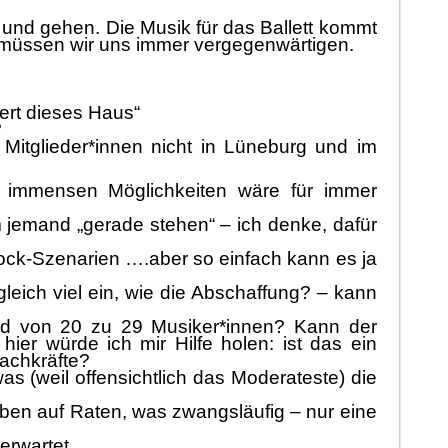
und gehen. Die Musik fü
r das Ballett kommt
 mü
ssen wir uns immer
vergegenwä
rtigen
.
ert dieses Haus“
?
Mitglieder*innen nicht in Lü
neburg und im
en immensen
Mö
glichkeiten
wä
re fü
r immer
m jemand „
gerade stehen“
–
ich denke,
da
fü
r
ock-Szenarien
…
.aber so einfach kann es ja
gleich viel ein, wie die Abschaffung?
–
kann
ed von 20 zu 29 Musiker*innen? Kann der
s
hier
wü
rde ich mir Hilfe holen: ist das ein
Fachkrä
fte?
as (weil offensichtlich das Moderateste) die
rben
auf
Raten
, was zwangslä
ufig
–
nur eine
erwartet