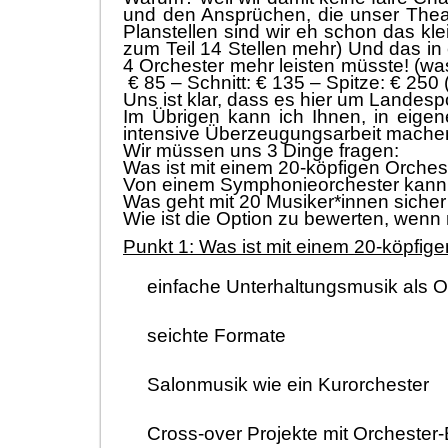
und den Ansprü
chen, die unser Thea
Planstellen sind wir eh schon das kle
zum Teil
14 Stellen mehr)
Und das in 
4 Or
chester mehr leisten mü
sste!
(wa
€
85
–
Schnitt: €
135
–
Spitze: €
250 (
Uns ist klar, dass es hier um Landespo
Im Ü
brigen kann ich Ihnen, in eige
intensive Ü
berzeugungsarbeit machen
Wir mü
ssen uns 3 Dinge fragen:
Was ist mit einem 20-kö
pfigen Orches
Von einem Symphonieorchester kan
Was geht mit 20 Musiker*innen sicher
Wie ist die Option zu bewerten, wen
Punkt 1: Was ist mit einem 20-kö
pfige
einfache Unterhaltungsmusik
als
O
seichte Formate
Salonmusik wie ein Kurorchester
Cross-over
Projekte mit
Orchester