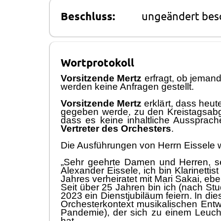
Beschluss:
ungeändert bes
Wortprotokoll
Vorsitzende Mertz
erfragt, ob jeman
werden keine Anfragen gestellt.
Vorsitzende
Me
r
tz
erklä
rt,
dass heut
gegeben werde
,
zu den Kreistagsab
dass es keine inhaltliche Aussprac
Vertreter des Orchesters
.
Die Ausfü
hr
ung
en von
Herrn Eissele
w
„
Sehr geeh
rte Damen und Herren, s
Alexander Eissele, ich bin Klarinetti
Jahres verh
e
iratet mit Mari Sakai, e
Seit ü
ber 25 Jahren bin ich (nach St
2023 ein Dienstjubilä
um feiern. In di
Orchester
kontext
musikalischen
Entwi
Pandemie), der sich zu einem Leuch
hat.