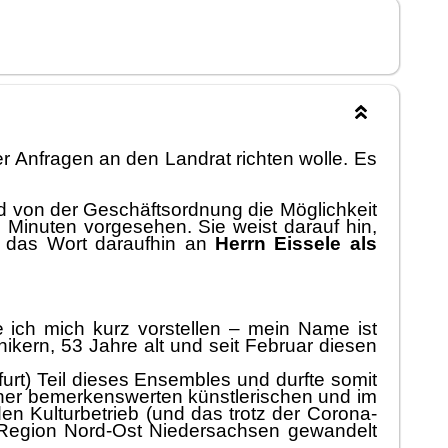
 Anfragen an den Landrat richten wolle.
Es
d von der Geschä
ftsordnung
die Mö
glichkeit
 Minuten vorgesehen.
Sie weist darau
f
hin,
t das Wort
daraufhin
an
Herrn Eissele als
e ich mich kurz vorstellen
–
mein Name ist
kern, 53 Jahre alt und seit Februar diesen
rt) Teil dieses Ensembles und durfte somit
iner
bemerkenswerten
kü
nstlerischen
und im
en Kulturbetrieb (und das trotz der Corona-
 Region Nord-Ost Niedersachsen gewandelt