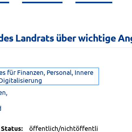
t des Landrats über wichtige A
s für Finanzen, Personal, Innere
igitalisierung
en,
d
Status:
öffentlich/nichtöffentli