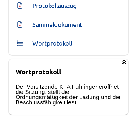
Protokollauszug
Sammeldokument
Wortprotokoll
Wortprotokoll
Der Vorsitzende KTA
Fü
hringer
erö
ffnet
die Sitzung, stellt die
Ordnungsmäß
igkeit der Ladung und die
Beschlussfä
higkeit fest
.