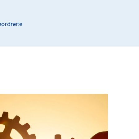
eordnete