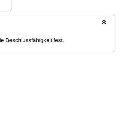
die Beschlussfä
higkeit fest.