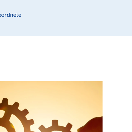
eordnete