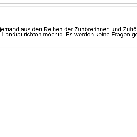
b jemand aus den Reihen der Zuhö
rerinne
n und Zuhö
 Landrat richten mö
chte. Es werden keine Fragen ges