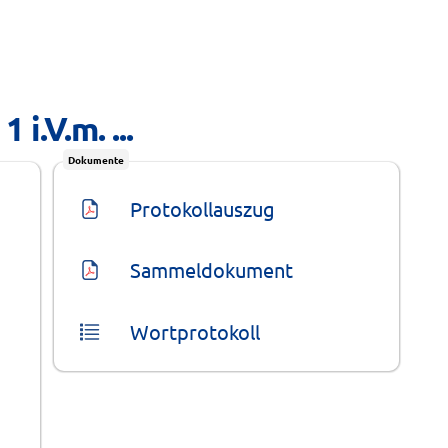
i.V.m. ...
Dokumente
Protokollauszug
Sammeldokument
Wortprotokoll