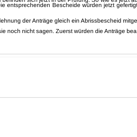
ie entspr
echenden Bescheide wü
rden jetzt geferti
lehnung der Anträ
ge gleich ein Abrissbescheid mitge
sie noch nicht sage
n. Zue
rst wü
rden die Anträ
ge be
a