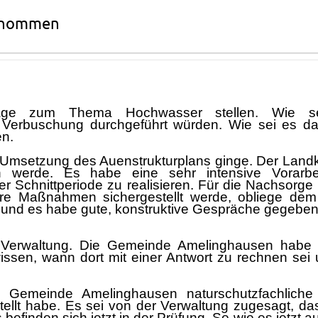
genommen
age zum Thema Hochwasser stellen. Wie se
Verbuschung durchgefü
hrt wü
rden. Wie sei es d
en.
 Umsetzung des Auenstrukturplans ginge. Der Landkr
n werde. Es habe eine sehr intensive Vorarbe
r Schnittperiode zu realisieren. Fü
r die Nachsorge 
re
Maß
nahmen sichergestellt werde
,
obliege
dem 
ch und es habe gute, konstruktive Gesprä
che gegeben
Ver
w
altung. Die Gemeinde Amelinghausen habe 
issen, wann dort mit einer Antwort zu rechnen sei
e Gemeinde Amelinghausen
naturschutzfachlich
ellt
habe
. Es sei
von
der Verwaltung zugesagt, da
 befinde
n
sich jetzt in der Prü
fung. So wie es jetzt 