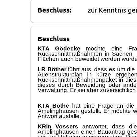
Beschluss:
zur Kenntnis 
Beschluss
KTA Gö
decke
mö
chte eine Fr
Rü
ckschnitt
maß
nahmen in Sachen
Flä
chen auch b
eweidet werden wü
rd
LR Bö
ther
fü
hrt aus, dass es um die
Auenstrukturplan in k
ü
rze ergehe
Rü
ckschnitt
maß
nahmenpaket in diese
dieses durch Beweidung oder ande
Verwaltung
. Er sei aber zuversichtli
KTA Bothe
hat eine Frage an die 
Amelinghausen gestellt. Er mö
chte w
Antwort ausfalle.
KRin Vossers
antwortet,
dass
di
Amelinghausen
einen Bauantrag gest
sei
, um
Unterlagen einzureichen. Dies