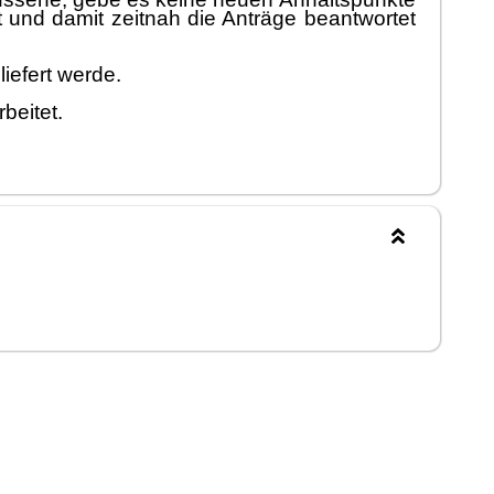
gt und damit zeitnah die Anträ
ge beantwortet
l
iefert werde.
rbeite
t.