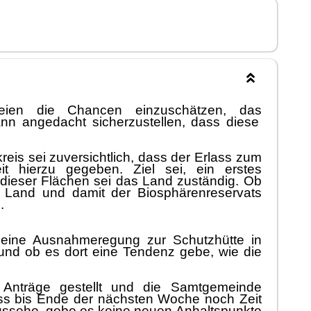
ien
die Chancen einzuschä
tzen, das
ann angedacht sicherzust
ellen, dass diese
eis sei zuversichtlich, dass der
Erlass zum
it hierzu gegeben. Z
iel sei, ein erstes
dieser Flä
chen sei das Land zustä
ndig. Ob
Land und damit der
Biosphä
renreservats
.
eine Au
snahmeregung zur Schutzhü
tte in
 und ob es dort eine Tendenz gebe
,
wie die
e
Anträ
ge gestellt
und die Samtgemeinde
ss bis Ende der nä
chsten Woche
noch Zeit
aussehe,
gebe es keine neuen Anhaltspunkte