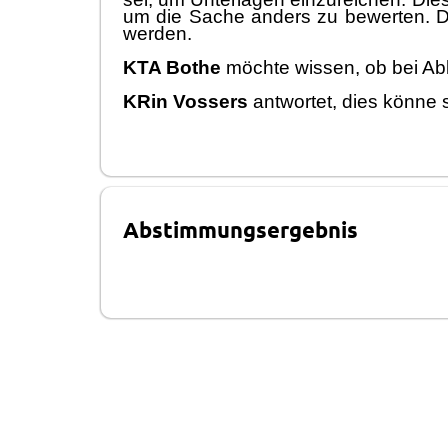
um die Sache anders zu bewerten. D
werden.
KTA Bothe
mö
chte wissen
,
ob bei Ab
KRin
Vossers
antwortet, dies
kö
nne 
Abstimmungsergebnis