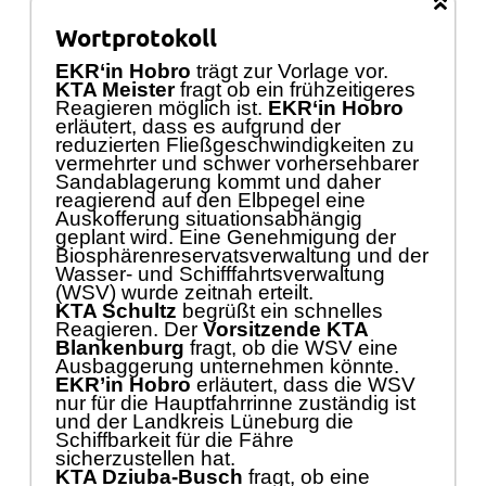
Wortprotokoll
E
KR‘in
Hobro
trägt zur Vorlage vor.
KTA Meister
fragt ob ein frühzeitigeres
Reagieren möglich ist.
E
KR‘in
Hobro
erläutert, dass es aufgrund der
reduzierten Fließgeschwindigkeiten zu
vermehrter und schwer vorhersehbarer
Sandablagerung kommt und daher
reagierend auf den Elbpegel eine
Auskofferung situationsabhängig
geplant wird. Eine Genehmigung der
Biosphärenreservatsverwaltung und der
Wasser- und Schifffahrtsverwaltung
(WSV) wurde zeitnah erteilt.
KTA Schultz
begrüßt ein schnelles
Reagieren. Der
Vorsitzende
KTA
Blankenburg
fragt, ob die WSV eine
Ausbaggerung unternehmen könnte.
EKR’in Hobro
erläutert, dass die WSV
nur für die Hauptfahrrinne zuständig ist
und der Landkreis Lüneburg die
Schiffbarkeit für die Fähre
sicherzustellen hat.
KTA Dziuba-Busch
fragt, ob eine