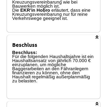
Kreuzungsvereinbarung wie bei
Bauwerken möglich ist.
Die
E
KR
’
in
Hobro
erlä
utert, dass
e
ine
Kreuzungsv
ereinbarung
nur fü
r
reine
Verkehrswege geeignet ist.
Beschluss
Beschluss:
Fü
r die folgenden Haushaltsjahre ist ein
Haushaltsansatz von jä
hrlich 70.000 €
einzuplanen, um mö
gliche
Baggerarbeiten an den Fä
hranlegern
finanzieren zu kö
nnen, ohne den
Haushalt regelmäß
ig auß
erplanmäß
ig
zu belasten.