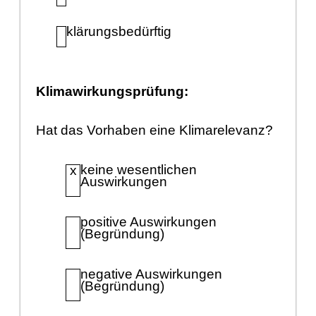
klä
rungsbedü
rftig
Klimawirkungsprü
fung:
Hat das Vorhaben eine Klimarelevanz?
keine wesentlichen
x
Auswirkungen
positive Auswirkungen
(Begrü
ndung)
negative Auswirk
ungen
(Begrü
ndung)