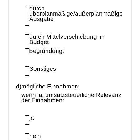
durch
ü
berplanmäß
ige/auß
erplanmäß
ige
Ausgabe
durch Mittelverschiebung im
Budget
Begrü
ndung:
Sonstiges:
d)
mö
gliche Einnahmen:
wenn ja, umsatzsteuerliche Relevanz
der Einnahmen:
ja
nein