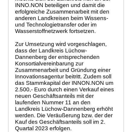
INNO.NON beteiligen und damit die
erfolgreiche Zusammenarbeit mit den
anderen Landkreisen beim
Wissens-
und Technologietransfer oder im
Wasserstoffnetzwerk fortsetzen.
Zur Umsetzung wird vorgeschlagen,
dass der
Landkreis Lü
chow-
Dannenberg der entsprechenden
Konsortialvereinbarung zur
Zusammenarbeit und Grü
ndung einer
Innovationsagentur beitritt. Z
udem soll
das Stammkapital der INNON.NON um
2.500,- Euro durch einen Verkauf eines
neuen Geschä
ftsanteils mit der
laufenden Nummer 11 an den
Landkreis Lü
chow-Dannenberg erhö
ht
werden. Die Verä
uß
erung bzw. der der
Kauf des Geschä
ftsanteils soll im 2.
Quart
a
l 2023 erfolgen.