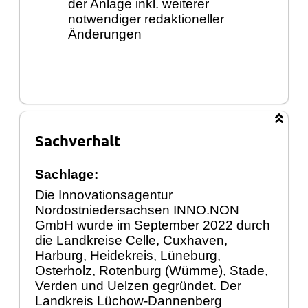
der Anlage inkl. weiterer
notwendiger redaktioneller
Ä
nderungen
Sachverhalt
Sachlage:
Die Innovationsagentur
Nordostniede
rsachsen INNO.NON
GmbH wurde im
September
2022
durch
die Landkreise Celle, Cuxhaven,
Harburg, Heidekreis, Lü
neburg,
Osterholz, Rotenburg (Wü
mme), Stade,
Verden und Uelzen
gegrü
ndet. Der
Landkreis Lü
chow-
Dannenberg