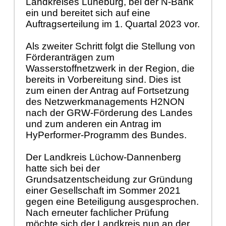
Landkreises Lü
neburg,
bei der N-Bank
ein und bereitet sich auf eine
Auftragserteilung
im 1. Quartal
2023 vor.
Als zweiter Schritt folgt die Stellung von
Fö
rderanträ
gen zum
Wasserstoffnetzwerk in der Region, die
bereits in Vorbe
reitung sind. Dies ist
zum einen der Antrag auf Fortsetzung
des Netzwerkmanagements H2NON
nach der GRW-Fö
rderung des Landes
und zum anderen ein Antrag im
HyPerformer-Programm des Bundes.
Der Landkreis Lü
chow-Dannenberg
hatte sich bei der
Grundsatzentsche
idung zur Grü
ndung
einer Gesellschaft im Sommer 2021
gegen eine Beteiligung ausgesprochen.
Nach erneuter fachlicher Prü
fung
mö
chte sich der Landkreis nun an der