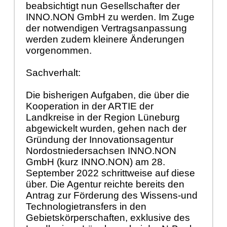
beabsichtigt nun Gesellschafter der
INNO.NON GmbH zu werden. Im Zuge
der notwendigen Vertragsanpassung
werden zudem kleinere Ä
nderungen
vorgenommen.
Sachverhalt:
Die bisherigen Aufgaben, die ü
ber die
Kooperation
in der ARTIE
der
Landkreise in
der Region Lü
neburg
abgewickelt wurden, gehen nach der
Grü
ndung der Innovationsagentur
Nordostniedersachsen INNO.NON
GmbH (kurz INNO.NON) am 28.
September 2022 schrittweise auf diese
ü
ber.
Die Agentur reichte bereits den
Antrag zur Fö
rderung des Wissens-u
nd
Technologietransfers in den
Gebietskö
rperschaften
, exklusive des