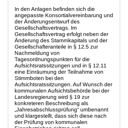
In den Anlagen befinden sich die
angepasste Konsortialvereinbarung und
der Ä
nderungsentwurf des
Gesellschaftsvertrags. Im
Gesellschaftsvertrag erfolgt neben der
Ä
nderung des Stammkapitals und der
Gesellschafteranteile
in §
12.5 zur
Nachme
ldung von
Tagesordnungspunkten fü
r die
Aufsichtsratssitzungen und in §
12.11
ein
e
Einrä
umung der Teilnahme von
Stimmboten bei den
Aufsichtsratssitzungen.
Auf Wu
nsch der
kommunalen Aufsichtsbehö
rde bei der
Landesregierung wird §
19 zur
konkreteren Beschreib
ung als
„
Jahresabschlussprü
fung“
umbenannt
und klargestellt, dass sich diese nach
der Prü
fung von kommunalen