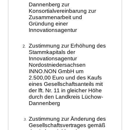
D
annenberg zur
Konsortialvereinbarung zur
Zusammenarbeit und
Grü
ndung einer
Innovationsagentur
Zustimmung zur Erhö
hung des
Stammkapitals der
Innovationsagentur
Nordostniedersachsen
INNO.NON GmbH um
2.500,00 Eu
ro und des Kaufs
eines Gesellschaftsanteils mit
der lft. Nr. 11 in gleicher Hö
he
durch den Landkreis Lü
chow-
Dannenberg
Zustimmung zur Ä
nderung des
Gesellschaftsvertrages
gemäß