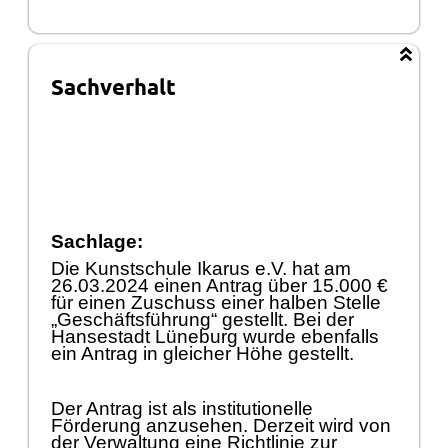
Sachverhalt
Sachlage:
Die Kunstschule Ikarus e.V. hat am
26.03.2024 einen Antrag ü
ber 15.000 €
fü
r einen Zuschuss einer halben Stelle
„
Geschä
ftsfü
hrung“
gestellt. Bei der
Hansestadt Lü
neburg w
urde ebenfalls
ein Antrag in gleicher Hö
he gestellt.
Der Antrag ist als institutionelle
Fö
rderung anzusehen. Derzeit wird von
der Verwaltung eine Richtlinie zur