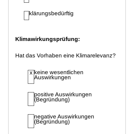
klä
rungsbedü
rftig
Klimawirkungsprü
fung:
Hat das Vorhaben eine Klimarelevanz?
keine wesentlichen
x
Auswirkungen
positive Auswirkungen
(Begrü
ndung)
negative Auswirkungen
(Begrü
ndung)