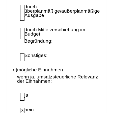
durch
ü
berplanmäß
ige/auß
erplanmäß
ige
Ausgabe
durch Mittelverschiebung im
Budget
Begrü
ndung:
Sonstiges:
d)
mö
gliche Einnahmen:
wenn ja, umsatzsteuerliche Relevanz
der Einnahmen:
ja
nein
x