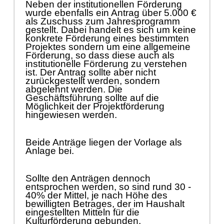
Neben der institutionellen Fö
rderung
wurde ebenfalls ein Antrag ü
ber 5.000
€
als Zuschuss zum Jahresprogramm
gestellt.
Dabei handelt es sich um keine
konkrete Fö
rderung eines besti
mmten
Projektes sondern um eine allgemeine
Fö
rderung, so dass diese auch als
institutionelle Fö
rderung zu verstehen
ist. Der Antrag sollte aber nicht
zurü
ckgestellt werden, sondern
abgelehnt werden. Die
Geschä
ftsfü
hrung sollte auf die
Mö
glichkeit der Proj
e
ktfö
rderung
hingewiesen werden.
Beide Anträ
ge liegen der Vorlage als
Anlage bei.
S
ollte den Antr
ä
gen
de
nnoch
entsprochen werden,
so sind
rund
30 -
40% der Mittel, je nach
Hö
he des
bewilligten Betrages,
der
im Haushalt
eingestellten Mitteln fü
r die
Kulturfö
rderung
g
ebunden.