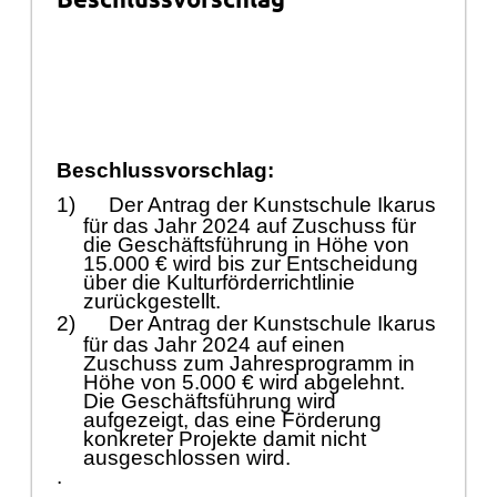
Beschlussvorschlag:
1)
Der
Antrag der
Kunstschule Ikarus
fü
r das Jahr 2024 auf
Zuschuss fü
r
die
Geschä
ftsfü
hrung in Hö
he von
15
.000 €
wird bis zur Entscheidung
ü
ber die Kulturfö
rderrichtlinie
zurü
ckgestellt
.
2)
Der Antrag der Kunstschule Ikarus
fü
r das Jahr 2024 auf einen
Zuschuss zum Jahresprogramm in
Hö
he von 5.000 €
wird
abgelehnt
.
Die Geschä
ftsfü
hrung wird
aufgezeigt, das eine F
ö
rderung
konkreter Projekte damit nicht
ausgeschlossen wird.
.