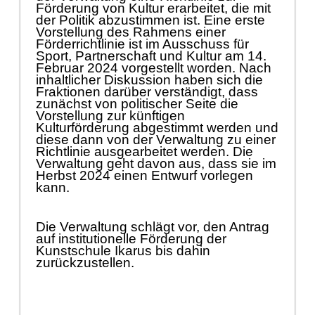
Fö
rderung von Kultur erarbeitet, die mit
der Politik abzustimmen ist. Eine erste
Vorstellung
des Rahmens einer
Fö
rderrichtlinie ist im Ausschuss fü
r
Sport, Partnerschaft und Kultur am 14.
Februar 2024 vorgestellt worden. Nach
inhaltlicher Diskussion
haben sich die
Fraktionen darü
ber verstä
ndigt, dass
zunä
chst von politischer Seite die
Vorstellung
zur kü
nftigen
Kulturfö
rderung abgestimmt werden und
diese dann von der Verwaltung zu einer
Richtlinie ausgearbeitet werden. Die
Verwaltung geht davon aus, dass sie im
Herbst 2024 einen Entwurf vorlegen
kann.
Die Verwaltung schlä
gt vor,
den Antrag
auf ins
titutionelle Fö
rderung der
Kunstschule Ikarus bis dahin
zurü
ckzustellen.