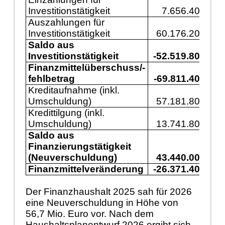
Investitionstätigkeit
7.656.400
1
Auszahlungen für
Investitionstätigkeit
60.176.200
5
Saldo aus
Investitionstätigkeit
-52.519.800
-3
Finanzmittelüberschuss/-
fehlbetrag
-69.811.400
-7
Kreditaufnahme (inkl.
Umschuldung)
57.181.800
3
Kredittilgung (inkl.
Umschuldung)
13.741.800
1
Saldo aus
Finanzierungstätigkeit
(Neuverschuldung)
43.440.000
2
Finanzmittelveränderung
-26.371.400
-4
Der Finanzhaushalt 2025 sah für 2026
eine Neuverschuldung in Höhe von
56,7 Mio. Euro vor. Nach dem
Haushaltsplanentwurf 2026 ergibt sich