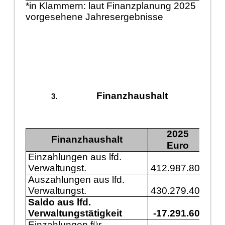
*in Klammern: laut Finanzplanung 2025
vorgesehene Jahresergebnisse
Finanzhaushalt
2025
Finanzhaushalt
Euro
Einzahlungen aus lfd.
Verwaltungst.
412.987.800
43
Auszahlungen aus lfd.
Verwaltungst.
430.279.400
46
Saldo aus lfd.
Verwaltungstätigkeit
-17.291.600
-3
Einzahlungen für