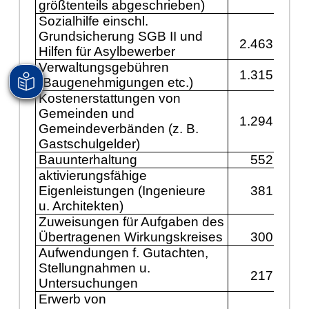
größtenteils abgeschrieben)
Sozialhilfe einschl.
Grundsicherung SGB II und
2.463.800
Hilfen für Asylbewerber
Verwaltungsgebühren
1.315.600
(Baugenehmigungen etc.)
Kostenerstattungen von
Gemeinden und
1.294.100
Gemeindeverbänden (z. B.
Gastschulgelder)
Bauunterhaltung
552.000
aktivierungsfähige
Eigenleistungen (Ingenieure
381.000
u. Architekten)
Zuweisungen für Aufgaben des
Übertragenen Wirkungskreises
300.000
Aufwendungen f. Gutachten,
Stellungnahmen u.
217.700
Untersuchungen
Erwerb von