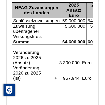
2025
2025 I
NFAG-Zuweisungen
Ansatz
des Landes
Euro
Euro
Schlüsselzuweisungen
59.000.000
54.725.
Zuweisung
5.600.000
5.616.
übertragener
Wirkungskreis
Summe
64.600.000
60.342.
Veränderung
2026 zu 2025
(Ansatz)
-
3.300.000
Euro
Veränderung
2026 zu 2025
(Ist)
+
957.944
Euro