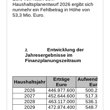
Haushaltsplanentwurf 2026 ergibt sich
nunmehr ein Fehlbetrag in Höhe von
53,3 Mio. Euro.
Entwicklung der
Jahresergebnisse im
Finanzplanungszeitraum
Erträge
Aufwendunge
Haushaltsjahr
Euro
Euro
2026
446.977.600
500.243.30
2027
452.644.600
517.394.60
2028
463.117.000
536.197.30
2029
472.874.400
548.744.50