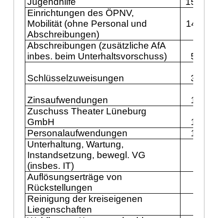
Jugendhilfe
15.741
Einrichtungen des ÖPNV,
Mobilität (ohne Personal und
14.711
Abschreibungen)
Abschreibungen
(zusätzliche AfA
inbes. beim Unterhaltsvorschuss)
5.149
Schlüsselzuweisungen
3.600
Zinsaufwendungen
1.800
Zuschuss Theater Lüneburg
GmbH
1.341
Personalaufwendungen
1.232
Unterhaltung, Wartung,
Instandsetzung, bewegl. VG
609
(insbes. IT)
Auflösungserträge von
500
Rückstellungen
Reinigung der kreiseigenen
Liegenschaften
389