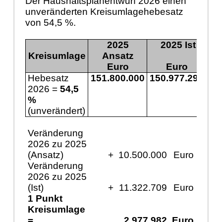
Der Haushaltsplanentwurf 2026 einen
unveränderten Kreisumlagehebesatz
von 54,5 %.
2025
2025 Ist
Kreisumlage
Ansatz
Euro
Euro
Hebesatz
151.800.000
150.977.291
16
2026 =
54,5
%
(unverändert)
Veränderung
2026 zu 2025
(Ansatz)
+
10.500.000
Euro
Veränderung
2026 zu 2025
(Ist)
+
11.322.709
Euro
1 Punkt
Kreisumlage
=
2.977.982
Euro