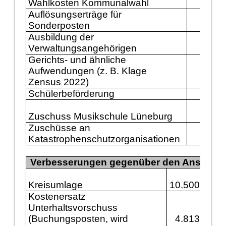
Wahlkosten Kommunalwahl
288
Auflösungserträge für
Sonderposten
150
Ausbildung der
143
Verwaltungsangehörigen
Gerichts- und ähnliche
Aufwendungen (z. B. Klage
130
Zensus 2022)
Schülerbeförderung
125
Zuschuss Musikschule Lüneburg
111
Zuschüsse an
Katastrophenschutzorganisationen
100
Verbesserungen gegenüber den Ansätzen
Kreisumlage
10.500.000
Kostenersatz
Unterhaltsvorschuss
(Buchungsposten, wird
4.813.000