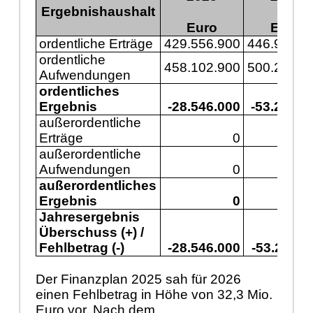
Ergebnishaushalt
Euro
Euro
ordentliche Erträge
429.556.900
446.977.6
ordentliche
458.102.900
500.243.3
Aufwendungen
ordentliches
Ergebnis
-28.546.000
-53.265.7
außerordentliche
Erträge
0
außerordentliche
Aufwendungen
0
außerordentliches
Ergebnis
0
Jahresergebnis
Überschuss (+) /
Fehlbetrag (-)
-28.546.000
-53.265.7
Der Finanzplan 2025 sah für 2026
einen Fehlbetrag in Höhe von 32,3 Mio.
Euro vor. Nach dem