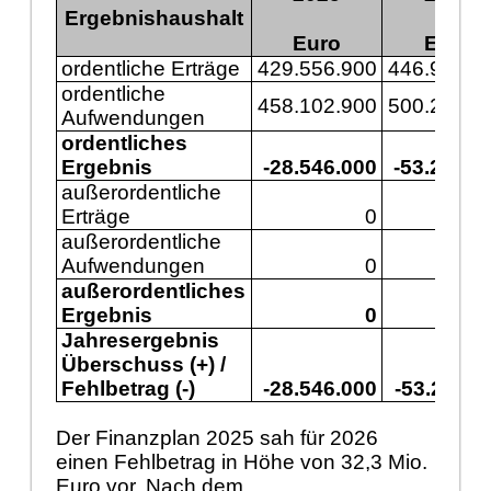
Ergebnishaushalt
Euro
Euro
ordentliche Erträge
429.556.900
446.977.6
ordentliche
458.102.900
500.243.3
Aufwendungen
ordentliches
Ergebnis
-28.546.000
-53.265.7
außerordentliche
Erträge
0
außerordentliche
Aufwendungen
0
außerordentliches
Ergebnis
0
Jahresergebnis
Überschuss (+) /
Fehlbetrag (-)
-28.546.000
-53.265.7
Der Finanzplan 2025 sah für 2026
einen Fehlbetrag in Höhe von 32,3 Mio.
Euro vor. Nach dem