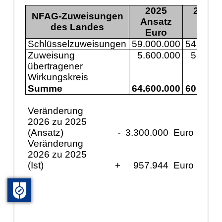
2025
2025 I
NFAG-Zuweisungen
Ansatz
des Landes
Euro
Euro
Schlüsselzuweisungen
59.000.000
54.725.
Zuweisung
5.600.000
5.616.
übertragener
Wirkungskreis
Summe
64.600.000
60.342.
Veränderung
2026 zu 2025
(Ansatz)
-
3.300.000
Euro
Veränderung
2026 zu 2025
(Ist)
+
957.944
Euro