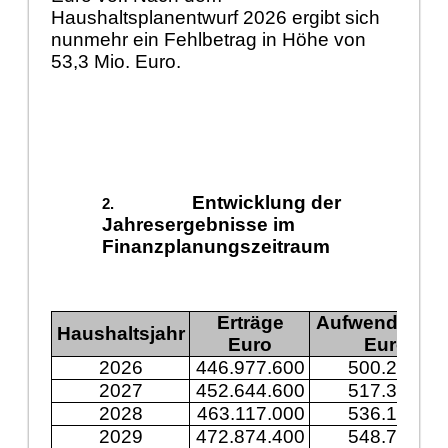
Haushaltsplanentwurf 2026 ergibt sich
nunmehr ein Fehlbetrag in Höhe von
53,3 Mio. Euro.
Entwicklung der
Jahresergebnisse im
Finanzplanungszeitraum
Erträge
Aufwendunge
Haushaltsjahr
Euro
Euro
2026
446.977.600
500.243.30
2027
452.644.600
517.394.60
2028
463.117.000
536.197.30
2029
472.874.400
548.744.50