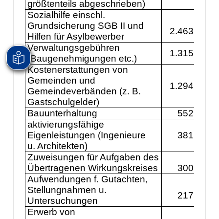
größtenteils abgeschrieben)
Sozialhilfe einschl.
Grundsicherung SGB II und
2.463.800
Hilfen für Asylbewerber
Verwaltungsgebühren
1.315.600
(Baugenehmigungen etc.)
Kostenerstattungen von
Gemeinden und
1.294.100
Gemeindeverbänden (z. B.
Gastschulgelder)
Bauunterhaltung
552.000
aktivierungsfähige
Eigenleistungen (Ingenieure
381.000
u. Architekten)
Zuweisungen für Aufgaben des
Übertragenen Wirkungskreises
300.000
Aufwendungen f. Gutachten,
Stellungnahmen u.
217.700
Untersuchungen
Erwerb von