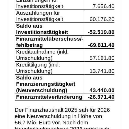
Investitionstätigkeit
7.656.400
1
Auszahlungen für
Investitionstätigkeit
60.176.200
5
Saldo aus
Investitionstätigkeit
-52.519.800
-3
Finanzmittelüberschuss/-
fehlbetrag
-69.811.400
-7
Kreditaufnahme (inkl.
Umschuldung)
57.181.800
3
Kredittilgung (inkl.
Umschuldung)
13.741.800
1
Saldo aus
Finanzierungstätigkeit
(Neuverschuldung)
43.440.000
2
Finanzmittelveränderung
-26.371.400
-4
Der Finanzhaushalt 2025 sah für 2026
eine Neuverschuldung in Höhe von
56,7 Mio. Euro vor. Nach dem
Haushaltsplanentwurf 2026 ergibt sich