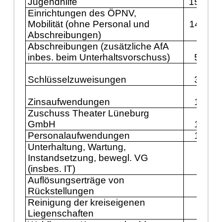
Jugendhilfe
15.741
Einrichtungen des ÖPNV,
Mobilität (ohne Personal und
14.711
Abschreibungen)
Abschreibungen
(zusätzliche AfA
inbes. beim Unterhaltsvorschuss)
5.149
Schlüsselzuweisungen
3.600
Zinsaufwendungen
1.800
Zuschuss Theater Lüneburg
GmbH
1.341
Personalaufwendungen
1.232
Unterhaltung, Wartung,
Instandsetzung, bewegl. VG
609
(insbes. IT)
Auflösungserträge von
500
Rückstellungen
Reinigung der kreiseigenen
Liegenschaften
389