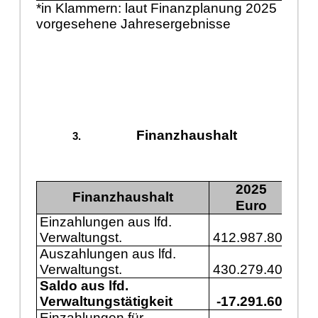
*in Klammern: laut Finanzplanung 2025
vorgesehene Jahresergebnisse
Finanzhaushalt
2025
Finanzhaushalt
Euro
Einzahlungen aus lfd.
Verwaltungst.
412.987.800
43
Auszahlungen aus lfd.
Verwaltungst.
430.279.400
46
Saldo aus lfd.
Verwaltungstätigkeit
-17.291.600
-3
Einzahlungen für