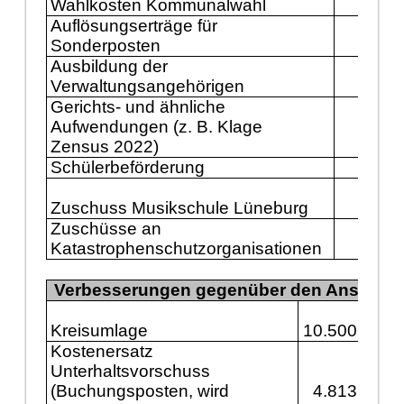
Wahlkosten Kommunalwahl
288
Auflösungserträge für
Sonderposten
150
Ausbildung der
143
Verwaltungsangehörigen
Gerichts- und ähnliche
Aufwendungen (z. B. Klage
130
Zensus 2022)
Schülerbeförderung
125
Zuschuss Musikschule Lüneburg
111
Zuschüsse an
Katastrophenschutzorganisationen
100
Verbesserungen gegenüber den Ansätzen
Kreisumlage
10.500.000
Kostenersatz
Unterhaltsvorschuss
(Buchungsposten, wird
4.813.000