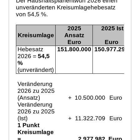
Der Haushaltsplanentwurf 2026 einen
unveränderten Kreisumlagehebesatz
von 54,5 %.
2025
2025 Ist
Kreisumlage
Ansatz
Euro
Euro
Hebesatz
151.800.000
150.977.291
16
2026 =
54,5
%
(unverändert)
Veränderung
2026 zu 2025
(Ansatz)
+
10.500.000
Euro
Veränderung
2026 zu 2025
(Ist)
+
11.322.709
Euro
1 Punkt
Kreisumlage
=
2.977.982
Euro