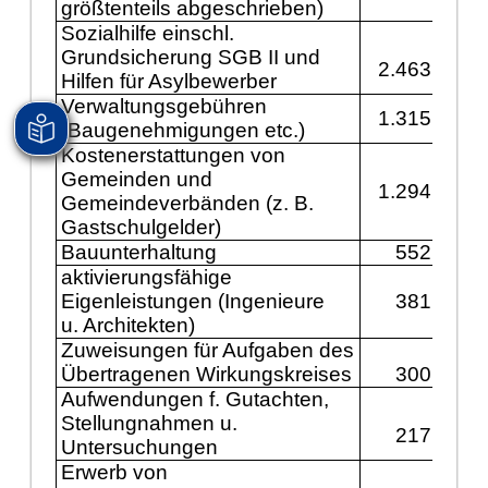
größtenteils abgeschrieben)
Sozialhilfe einschl.
Grundsicherung SGB II und
2.463.800
Hilfen für Asylbewerber
Verwaltungsgebühren
1.315.600
(Baugenehmigungen etc.)
Kostenerstattungen von
Gemeinden und
1.294.100
Gemeindeverbänden (z. B.
Gastschulgelder)
Bauunterhaltung
552.000
aktivierungsfähige
Eigenleistungen (Ingenieure
381.000
u. Architekten)
Zuweisungen für Aufgaben des
Übertragenen Wirkungskreises
300.000
Aufwendungen f. Gutachten,
Stellungnahmen u.
217.700
Untersuchungen
Erwerb von