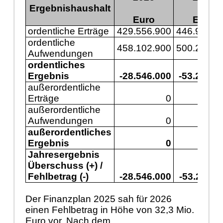
Ergebnishaushalt
Euro
Euro
ordentliche Erträge
429.556.900
446.977.6
ordentliche
458.102.900
500.243.3
Aufwendungen
ordentliches
Ergebnis
-28.546.000
-53.265.7
außerordentliche
Erträge
0
außerordentliche
Aufwendungen
0
außerordentliches
Ergebnis
0
Jahresergebnis
Überschuss (+) /
Fehlbetrag (-)
-28.546.000
-53.265.7
Der Finanzplan 2025 sah für 2026
einen Fehlbetrag in Höhe von 32,3 Mio.
Euro vor. Nach dem