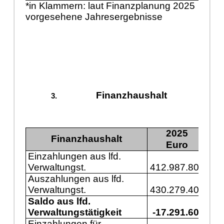
*in Klammern: laut Finanzplanung 2025
vorgesehene Jahresergebnisse
Finanzhaushalt
2025
Finanzhaushalt
Euro
Einzahlungen aus lfd.
Verwaltungst.
412.987.800
43
Auszahlungen aus lfd.
Verwaltungst.
430.279.400
46
Saldo aus lfd.
Verwaltungstätigkeit
-17.291.600
-3
Einzahlungen für