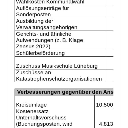
Wahlkosten Kommunalwahl
288
Auflösungserträge für
Sonderposten
150
Ausbildung der
143
Verwaltungsangehörigen
Gerichts- und ähnliche
Aufwendungen (z. B. Klage
130
Zensus 2022)
Schülerbeförderung
125
Zuschuss Musikschule Lüneburg
111
Zuschüsse an
Katastrophenschutzorganisationen
100
Verbesserungen gegenüber den Ansätzen
Kreisumlage
10.500.000
Kostenersatz
Unterhaltsvorschuss
(Buchungsposten, wird
4.813.000