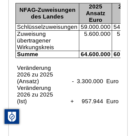
2025
2025 I
NFAG-Zuweisungen
Ansatz
des Landes
Euro
Euro
Schlüsselzuweisungen
59.000.000
54.725.
Zuweisung
5.600.000
5.616.
übertragener
Wirkungskreis
Summe
64.600.000
60.342.
Veränderung
2026 zu 2025
(Ansatz)
-
3.300.000
Euro
Veränderung
2026 zu 2025
(Ist)
+
957.944
Euro