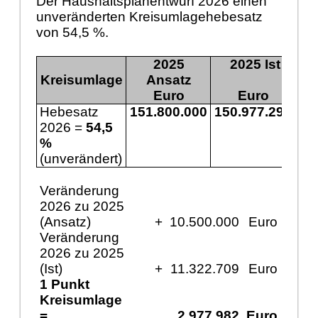
Der Haushaltsplanentwurf 2026 einen
unveränderten Kreisumlagehebesatz
von 54,5 %.
2025
2025 Ist
Kreisumlage
Ansatz
Euro
Euro
Hebesatz
151.800.000
150.977.291
16
2026 =
54,5
%
(unverändert)
Veränderung
2026 zu 2025
(Ansatz)
+
10.500.000
Euro
Veränderung
2026 zu 2025
(Ist)
+
11.322.709
Euro
1 Punkt
Kreisumlage
=
2.977.982
Euro