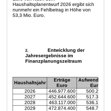
Haushaltsplanentwurf 2026 ergibt sich
nunmehr ein Fehlbetrag in Höhe von
53,3 Mio. Euro.
Entwicklung der
Jahresergebnisse im
Finanzplanungszeitraum
Erträge
Aufwendunge
Haushaltsjahr
Euro
Euro
2026
446.977.600
500.243.30
2027
452.644.600
517.394.60
2028
463.117.000
536.197.30
2029
472.874.400
548.744.50