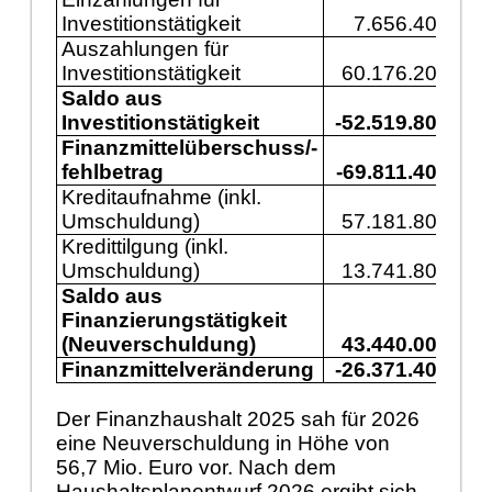
Investitionstätigkeit
7.656.400
1
Auszahlungen für
Investitionstätigkeit
60.176.200
5
Saldo aus
Investitionstätigkeit
-52.519.800
-3
Finanzmittelüberschuss/-
fehlbetrag
-69.811.400
-7
Kreditaufnahme (inkl.
Umschuldung)
57.181.800
3
Kredittilgung (inkl.
Umschuldung)
13.741.800
1
Saldo aus
Finanzierungstätigkeit
(Neuverschuldung)
43.440.000
2
Finanzmittelveränderung
-26.371.400
-4
Der Finanzhaushalt 2025 sah für 2026
eine Neuverschuldung in Höhe von
56,7 Mio. Euro vor. Nach dem
Haushaltsplanentwurf 2026 ergibt sich