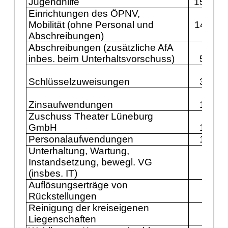
Jugendhilfe
15.741
Einrichtungen des ÖPNV,
Mobilität (ohne Personal und
14.711
Abschreibungen)
Abschreibungen
(zusätzliche AfA
inbes. beim Unterhaltsvorschuss)
5.149
Schlüsselzuweisungen
3.600
Zinsaufwendungen
1.800
Zuschuss Theater Lüneburg
GmbH
1.341
Personalaufwendungen
1.232
Unterhaltung, Wartung,
Instandsetzung, bewegl. VG
609
(insbes. IT)
Auflösungserträge von
500
Rückstellungen
Reinigung der kreiseigenen
Liegenschaften
389