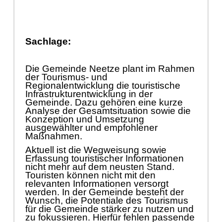
Sachlage:
Die Gemeinde Neetze plant im Rahmen
der Tourismus- und
Regionalentwicklung die touristische
Infrastrukturentwicklung in der
Gemeinde. Dazu gehö
ren eine kurze
Analyse der Gesamtsituation sowie die
Konzeption und Umsetzung
ausgewä
hlter und empfohlener
Maß
nahmen.
Aktuell ist die Wegweisung sowie
Erfassung touristischer Informationen
nicht mehr auf dem neusten Stand.
Touristen kö
nnen nicht mit den
r
elevanten Informationen versorgt
werden. In der Gemeinde besteht der
Wunsch, die Potentiale des Tourismus
fü
r die Gemeinde stä
rker zu nutzen und
zu fokussieren. Hierfü
r fehlen passende