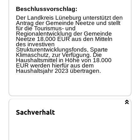
Beschlussvorschlag:
Der Landkreis Lü
neburg unterstü
tzt den
Antrag der Gemeinde Neetze und stellt
fü
r die Tourismus- und
Regionalentwicklung der Gemeinde
Neetze 18.000 EUR aus den Mitteln
des investiven
Strukturentwicklungsfonds, Sparte
Klimaschutz, zur Verfü
gung. Die
Haushaltsmittel in Hö
he von 18.000
EUR werden hierfü
r aus dem
Haushaltsjahr 2023 ü
bert
r
agen.
Sachverhalt