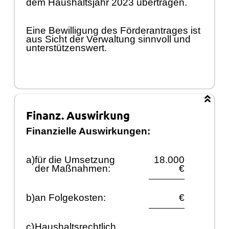
dem Haushaltsjahr 2023 ü
bertragen.
Eine Bewilligung des Fö
rderantrages ist
aus Sicht der Verwaltung sinnvoll und
unterstü
tzenswert.
Finanz. Auswirkung
Finanzielle Auswirkungen:
a)
fü
r die Umsetzung
18.000
der Maß
nahmen:
€
b)
an Folgekosten:
€
c)
Haushaltsrechtlich