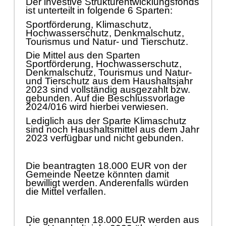
Der investive Strukturentwicklungsfonds
ist unterteilt in folgende 6 Sparten:
Sportfö
rderung, Klimaschutz,
Hochwasserschutz, Denkmalschutz,
Tourismus
und Natur- und Tierschutz.
Die Mittel aus den Sparten
Sportfö
rderung, Hochwasserschutz,
Denkmalschutz, Tourismus und Natur-
und Tierschutz aus dem Haushaltsjahr
2023 sind vollstä
ndig ausgezahlt bzw.
gebunden. Auf die Beschlussvorlage
2024/016 wird hierbei
verwiesen.
Lediglich aus der Sparte Klimaschutz
sind noch Haushaltsmittel aus dem Jahr
2023 verfü
gbar und nicht gebunden.
Die beantragten 18.000 EUR von der
Gemeinde Neetze kö
nnten damit
bewilligt werden. Anderenfalls wü
rden
die Mittel verfallen.
Die
genannten 18.000 EUR werden aus