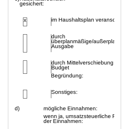
gesichert:
im Haushaltspla
n veranschlagt
x
durch
ü
berplanmäß
ige/auß
erplanmä
Ausgabe
durch Mittelverschiebung im
Budget
Begrü
ndung:
Sonstiges:
d)
mö
gliche Einnahmen:
wenn ja, umsatzsteuerliche Relev
der Einnahmen: