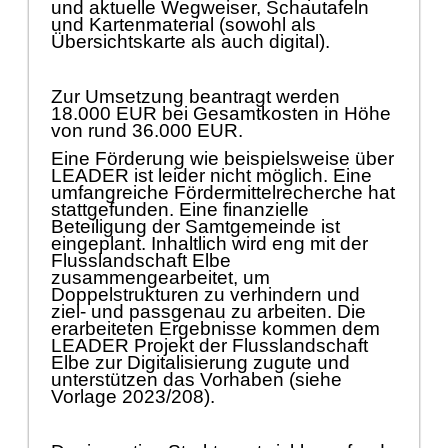
und aktuelle Wegweiser, Schautafeln
und Kartenmaterial (sowohl als
Ü
be
r
sichtskarte als auch digital).
Zur Umsetzung beantragt werden
18.000 EUR bei Gesamtkosten in Hö
he
von rund 36.000 EUR.
Eine Fö
rderung wie beispielsweise ü
ber
LEADER ist leider nicht mö
glich. Eine
umfangreiche Fö
rdermittelrecherche hat
stattgefunden. Ein
e finanzielle
Beteiligung der Samtgemeinde ist
eingeplant. Inhaltlich wird eng mit der
Flusslandschaft Elbe
zusammengearbeitet, um
Doppelstrukturen zu verhindern und
ziel- und passgenau zu arbeiten. Die
erarbeiteten Ergebnisse kommen dem
LEADER Projekt de
r
Flusslandschaft
Elbe zur Digitalisierung zugute und
unterstü
tzen das Vorhaben (siehe
Vorlage 2023/208).