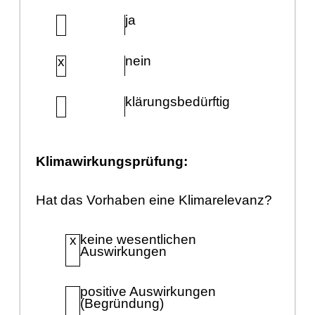
ja
nein
x
klä
rungsbedü
rftig
Klimawirkungsprü
fung:
Hat das Vorhaben eine Klimarelevanz?
keine wesentlichen
x
Auswirkungen
positive Auswirkungen
(Begrü
ndung)