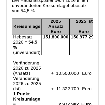
Der Haushaltsplanentwurf 2026 einen
unveränderten Kreisumlagehebesatz
von 54,5 %.
2025
2025 Ist
Kreisumlage
Ansatz
Euro
Euro
Hebesatz
151.800.000
150.977.291
16
2026 =
54,5
%
(unverändert)
Veränderung
2026 zu 2025
(Ansatz)
+
10.500.000
Euro
Veränderung
2026 zu 2025
(Ist)
+
11.322.709
Euro
1 Punkt
Kreisumlage
=
2.977.982
Euro