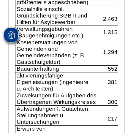
größtenteils abgeschrieben)
Sozialhilfe einschl.
Grundsicherung SGB II und
2.463.800
Hilfen für Asylbewerber
Verwaltungsgebühren
1.315.600
(Baugenehmigungen etc.)
Kostenerstattungen von
Gemeinden und
1.294.100
Gemeindeverbänden (z. B.
Gastschulgelder)
Bauunterhaltung
552.000
aktivierungsfähige
Eigenleistungen (Ingenieure
381.000
u. Architekten)
Zuweisungen für Aufgaben des
Übertragenen Wirkungskreises
300.000
Aufwendungen f. Gutachten,
Stellungnahmen u.
217.700
Untersuchungen
Erwerb von