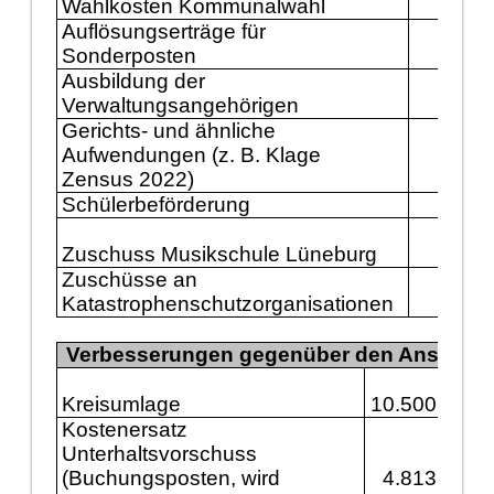
Wahlkosten Kommunalwahl
288
Auflösungserträge für
Sonderposten
150
Ausbildung der
143
Verwaltungsangehörigen
Gerichts- und ähnliche
Aufwendungen (z. B. Klage
130
Zensus 2022)
Schülerbeförderung
125
Zuschuss Musikschule Lüneburg
111
Zuschüsse an
Katastrophenschutzorganisationen
100
Verbesserungen gegenüber den Ansätzen
Kreisumlage
10.500.000
Kostenersatz
Unterhaltsvorschuss
(Buchungsposten, wird
4.813.000