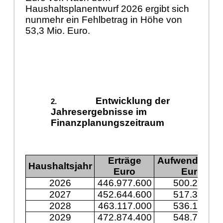
Haushaltsplanentwurf 2026 ergibt sich
nunmehr ein Fehlbetrag in Höhe von
53,3 Mio. Euro.
Entwicklung der
Jahresergebnisse im
Finanzplanungszeitraum
Erträge
Aufwendunge
Haushaltsjahr
Euro
Euro
2026
446.977.600
500.243.30
2027
452.644.600
517.394.60
2028
463.117.000
536.197.30
2029
472.874.400
548.744.50