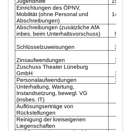
Jugendhilfe
15.741
Einrichtungen des ÖPNV,
Mobilität (ohne Personal und
14.711
Abschreibungen)
Abschreibungen
(zusätzliche AfA
inbes. beim Unterhaltsvorschuss)
5.149
Schlüsselzuweisungen
3.600
Zinsaufwendungen
1.800
Zuschuss Theater Lüneburg
GmbH
1.341
Personalaufwendungen
1.232
Unterhaltung, Wartung,
Instandsetzung, bewegl. VG
609
(insbes. IT)
Auflösungserträge von
500
Rückstellungen
Reinigung der kreiseigenen
Liegenschaften
389