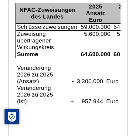
2025
2025 I
NFAG-Zuweisungen
Ansatz
des Landes
Euro
Euro
Schlüsselzuweisungen
59.000.000
54.725.
Zuweisung
5.600.000
5.616.
übertragener
Wirkungskreis
Summe
64.600.000
60.342.
Veränderung
2026 zu 2025
(Ansatz)
-
3.300.000
Euro
Veränderung
2026 zu 2025
(Ist)
+
957.944
Euro