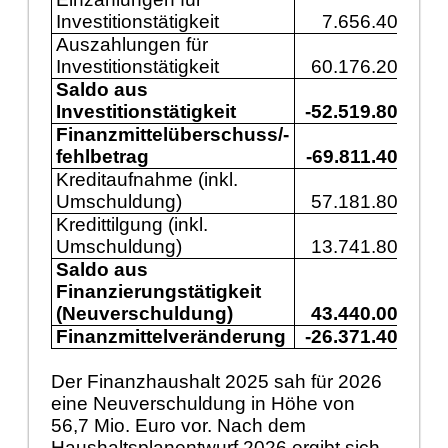
Investitionstätigkeit
7.656.400
1
Auszahlungen für
Investitionstätigkeit
60.176.200
5
Saldo aus
Investitionstätigkeit
-52.519.800
-3
Finanzmittelüberschuss/-
fehlbetrag
-69.811.400
-7
Kreditaufnahme (inkl.
Umschuldung)
57.181.800
3
Kredittilgung (inkl.
Umschuldung)
13.741.800
1
Saldo aus
Finanzierungstätigkeit
(Neuverschuldung)
43.440.000
2
Finanzmittelveränderung
-26.371.400
-4
Der Finanzhaushalt 2025 sah für 2026
eine Neuverschuldung in Höhe von
56,7 Mio. Euro vor. Nach dem
Haushaltsplanentwurf 2026 ergibt sich