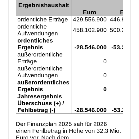
Ergebnishaushalt
Euro
Euro
ordentliche Erträge
429.556.900
446.977.6
ordentliche
458.102.900
500.243.3
Aufwendungen
ordentliches
Ergebnis
-28.546.000
-53.265.7
außerordentliche
Erträge
0
außerordentliche
Aufwendungen
0
außerordentliches
Ergebnis
0
Jahresergebnis
Überschuss (+) /
Fehlbetrag (-)
-28.546.000
-53.265.7
Der Finanzplan 2025 sah für 2026
einen Fehlbetrag in Höhe von 32,3 Mio.
Euro vor. Nach dem