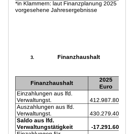
*in Klammern: laut Finanzplanung 2025
vorgesehene Jahresergebnisse
Finanzhaushalt
2025
Finanzhaushalt
Euro
Einzahlungen aus lfd.
Verwaltungst.
412.987.800
43
Auszahlungen aus lfd.
Verwaltungst.
430.279.400
46
Saldo aus lfd.
Verwaltungstätigkeit
-17.291.600
-3
Einzahlungen für