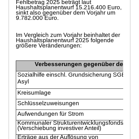
Fehlb
etrag 2025 beträ
gt laut
Haushaltsplanentwurf 15.216.400 Euro,
sinkt also gegenü
ber dem Vorjahr um
9.782.000 Euro.
Im Vergleich zum Vorjahr beinhaltet der
Haushaltsplanentwurf 2025 folgende
größ
ere Verä
nderungen:
Verbesserungen gegenü
ber den An
Sozialhilfe einschl. Grundsicherung SGB II,
Asyl
Kreisumlage
Schlü
sselzuweisungen
Aufwendungen fü
r Strom
Kommunaler Strukturentwicklungsfonds
(Verschiebung investiver A
nteil)
Erträ
ge aus der Auflö
sung von