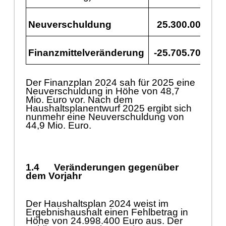
Neuverschuldung
25.300.000
4
Finanzmittelverä
nderung
-25.705.700
-1
Der Finanzplan 2024 sah fü
r 2025 eine
Neuverschuldung in Hö
he von 48,7
Mio. E
uro vor. Nach dem
Haushaltsplanentwurf 2025 ergibt sich
nunmehr eine Neuverschuldung von
44,9 Mio. Euro.
1.4
Verä
nderungen gegenü
ber
dem Vorjahr
Der Haushaltsplan 2024 weist im
Ergebnishaushalt einen Fehlbetrag in
Hö
he von 24.998.400 Euro aus. Der