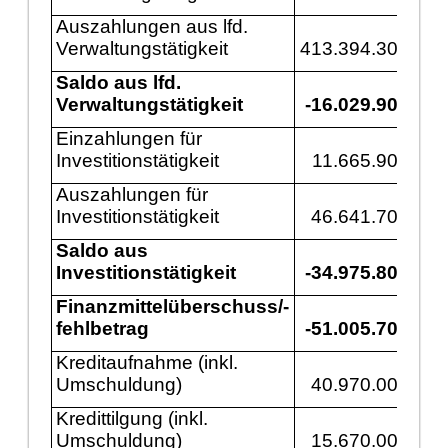
Auszahlungen aus lfd.
Verwaltungstä
tigkeit
413.394.300
42
Saldo aus lfd.
Verwaltungstä
tigkeit
-16.029.900
-
Einzahlungen fü
r
Investitionstä
tigkeit
11.665.900
Auszahlungen fü
r
Investitionstä
tigkeit
46.641.700
6
Saldo aus
Investitionstä
tigkeit
-34.975.800
-5
Finanzmittelü
berschuss/-
fehlbetrag
-51.005.700
-5
Kreditaufnahme (inkl.
Umschuldung)
40.970.000
5
Kredittilgung (inkl.
Umschuldung)
15.670.000
1