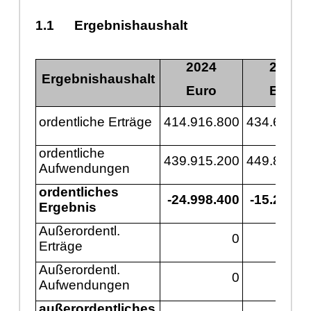
1.1
Ergebnishaushalt
2024
2025
Ergebnishaushalt
Euro
Euro
ordentliche Erträ
ge
414.916.800
434.608.6
ordentliche
439.915.200
449.825.0
Aufwendungen
ordentliches
-24.998.400
-15.216.4
Ergebnis
Auß
erordentl.
0
Erträ
ge
Auß
erordentl.
0
Aufwendungen
auß
erordentliches