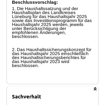
Beschlussvorschlag:
1. Die Haushaltssatzung und der
Haushaltsplan des Landkreises
Lü
neburg fü
r das Haushaltsjahr 2025
sowie das Investitionsprogramm fü
r das
Haushaltsjahr 2025 werden, jeweils
unter Berü
cksichtigung der
empfohlenen Ä
nderungen,
beschlossen.
2. Das Haushaltssicherungskonzept fü
r
das Haushaltsjahr 2025 einschließ
lich
des Haushaltsic
herungsberichtes fü
r
das Haushaltsjahr 2023 wird
beschlossen.
Sachverhalt