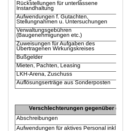
Rü
ckstellungen fü
r unterlassene
Instandhaltung
Aufwendungen f. Gutachten,
Stellungnahmen u. Untersuchungen
Verwaltungsgebü
hren
(Baugenehmigungen etc.)
Zuweisungen fü
r Aufgaben des
Ü
bertragenen Wirkungskreises
Buß
gelder
Mieten, Pachten, Leasing
LKH-Arena, Zuschuss
Auflö
sungserträ
ge aus Sonderposten
Verschlechterungen gegenü
ber den 
Abschreibungen
Aufwendungen fü
r aktives Personal inkl.