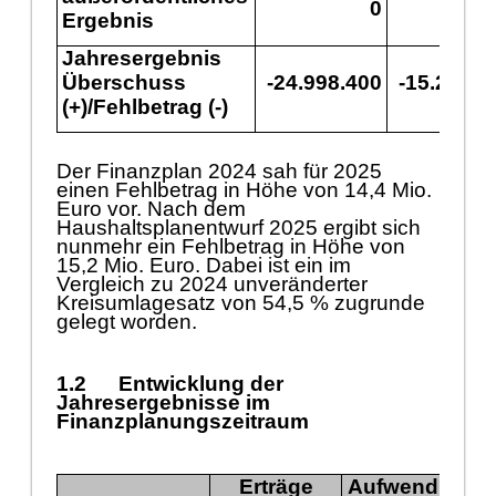
0
Ergebnis
Jahresergebnis
Ü
berschuss
-24.998.400
-15.216.4
(+)/Fehlbetrag (-)
Der Finanzplan 2024 sah fü
r 2025
einen Fehlbetrag in Hö
he von 14,4 Mio.
Euro vor. Nach dem
Haushaltsplanentwurf 2025 ergibt sich
nunmehr ein Fehlbetrag in Hö
he von
15,2 Mio. Euro. Dabei ist ein
im
Vergleich zu 2024 unverä
nderter
Kreisumlag
esatz von 54,5 %
zugrunde
gelegt worden.
1.2
Entwicklung der
Jahresergebnisse im
Finanzplanungszeitraum
Erträ
ge
Aufwendunge