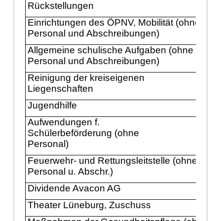
Rü
ckstellungen
Einrichtungen des Ö
PNV, Mobilitä
t (ohne
Personal und Abschreibungen)
Allgemeine schulische Aufgaben (ohne
Personal und Abschreibungen)
Reinigung der kreiseigenen
Liegenschaften
Jugendhilfe
Aufwendungen f.
Schü
lerbefö
rderung (ohne
Personal)
Feuerwehr- und Rettungsleitstelle (ohne
Personal
u. Abschr.)
Dividende Avacon AG
Theater Lü
neburg
, Zuschuss