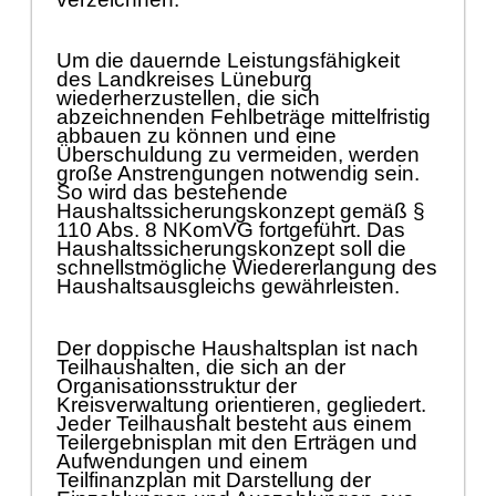
Um die dauernde Leistungsf
ä
higkeit
des Landkreises Lü
neburg
wiederherzustellen, die sich
abzeichnenden Fehlbeträ
ge mittelfristig
abbauen zu kö
nnen und eine
Ü
berschuldung zu vermeiden, werden
groß
e Anstrengungen notwendig sein.
So wird
das bestehende
Haushaltssicherungskonzept gemäß
§
110 Abs. 8 NKomVG fortgefü
hrt. Das
Haushaltssicherungskonzept soll die
schnellstmö
gliche Wiedererlangung des
Haushaltsausgleichs gewä
hrleisten.
Der doppische Haushaltsplan ist nach
Teilhaushalten, die sich an der
Organisationsstruktur der
Kreisverwaltu
ng orientieren, gegliedert.
Jeder Teilhaushalt besteht aus einem
Teilergebnisplan mit den Erträ
gen und
Aufwendungen und einem
Teilfinanzplan mit Darstellung der