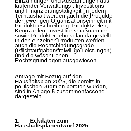
Einzahlungen und Auszahlungen aus
laufender Verwaltungs-, Investitions-
und Finanzierungstä
tig
k
eit. In jedem
Teilhaushalt werden auch die Produkte
der jeweiligen Organisationseinheit mit
Produktbeschreibung, Produktzielen,
Kennzahlen, Investitionsmaß
nahmen
sowie Produktergebnisplan dargestellt.
In den einzelnen Produkten werden
auch die Rechtsbindu
n
gsgrade
(Pflichtaufgaben/freiwillige Leistungen)
und die wesentliche
n
Rechtsgrundlagen ausgewiesen.
Anträ
ge mit Bezug auf den
Haushaltsplan 2025, die bereits in
politischen Gremien beraten wurden,
sind in Anlage 5 zusammenfassend
dargestellt.
1.
Eckdate
n zum
Haushaltsplanentwurf 2025