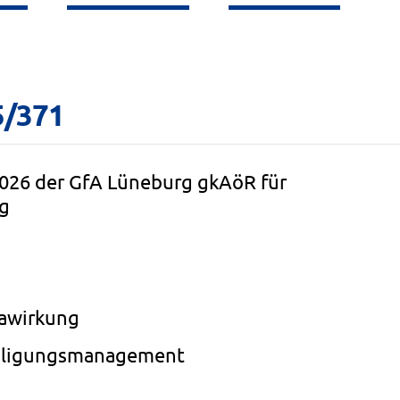
5/371
026 der GfA Lüneburg gkAöR für
rg
mawirkung
eiligungsmanagement