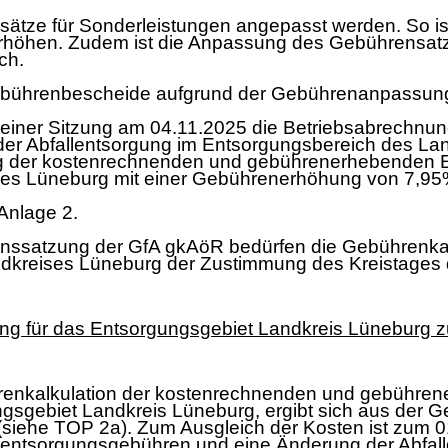
sätze für Sonderleistungen angepasst werden. So is
erhöhen. Zudem ist die Anpassung des Gebührensatz
ich.
Gebührenbescheide aufgrund der Gebührenanpassun
 seiner Sitzung am 04.11.2025 die Betriebsabrechn
der Abfallentsorgung im Entsorgungsbereich des L
 der kostenrechnenden und gebührenerhebenden Ein
es Lüneburg mit einer Gebührenerhöhung von 7,95%
Anlage 2.
nssatzung der GfA gkAöR bedürfen die Gebührenka
ndkreises Lüneburg der Zustimmung des Kreistages
ng für das Entsorgungsgebiet Landkreis Lüneburg 
hrenkalkulation der kostenrechnenden und gebühren
ngsgebiet Landkreis Lüneburg, ergibt sich aus der
(siehe TOP 2a). Zum Ausgleich der Kosten ist zum
allentsorgungsgebühren und eine Änderung der Abfa