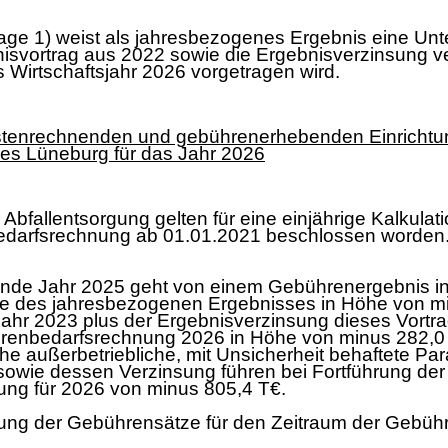
ge 1) weist als jahresbezogenes Ergebnis eine Unt
nisvortrag aus 2022 sowie die Ergebnisverzinsung v
 Wirtschaftsjahr 2026 vorgetragen wird.
tenrechnenden und gebührenerhebenden Einrichtung
es Lüneburg für das Jahr 2026
Abfallentsorgung gelten für eine einjährige Kalkul
nbedarfsrechnung ab 01.01.2021 beschlossen worden
fende Jahr 2025 geht von einem Gebührenergebnis i
 des jahresbezogenen Ergebnisses in Höhe von min
ahr 2023 plus der Ergebnisverzinsung dieses Vortra
hrenbedarfsrechnung 2026 in Höhe von minus 282,0
 außerbetriebliche, mit Unsicherheit behaftete Par
sowie dessen Verzinsung führen bei Fortführung d
ng für 2026 von minus 805,4
T€.
ung der Gebührensätze für den Zeitraum der Gebü