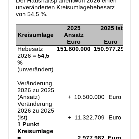
Der Haushaltsplanentwurf 2026 einen
unveränderten Kreisumlagehebesatz
von 54,5 %.
2025
2025 Ist
Kreisumlage
Ansatz
Euro
Euro
Hebesatz
151.800.000
150.977.291
16
2026 =
54,5
%
(unverändert)
Veränderung
2026 zu 2025
(Ansatz)
+
10.500.000
Euro
Veränderung
2026 zu 2025
(Ist)
+
11.322.709
Euro
1 Punkt
Kreisumlage
=
2.977.982
Euro