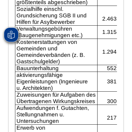
größtenteils abgeschrieben)
Sozialhilfe einschl.
Grundsicherung SGB II und
2.463.800
Hilfen für Asylbewerber
Verwaltungsgebühren
1.315.600
(Baugenehmigungen etc.)
Kostenerstattungen von
Gemeinden und
1.294.100
Gemeindeverbänden (z. B.
Gastschulgelder)
Bauunterhaltung
552.000
aktivierungsfähige
Eigenleistungen (Ingenieure
381.000
u. Architekten)
Zuweisungen für Aufgaben des
Übertragenen Wirkungskreises
300.000
Aufwendungen f. Gutachten,
Stellungnahmen u.
217.700
Untersuchungen
Erwerb von