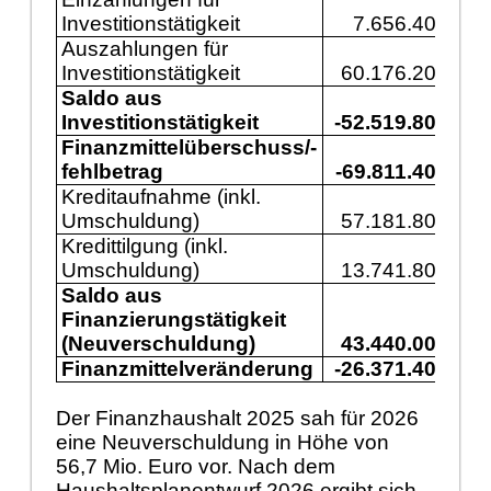
Investitionstätigkeit
7.656.400
1
Auszahlungen für
Investitionstätigkeit
60.176.200
5
Saldo aus
Investitionstätigkeit
-52.519.800
-3
Finanzmittelüberschuss/-
fehlbetrag
-69.811.400
-7
Kreditaufnahme (inkl.
Umschuldung)
57.181.800
3
Kredittilgung (inkl.
Umschuldung)
13.741.800
1
Saldo aus
Finanzierungstätigkeit
(Neuverschuldung)
43.440.000
2
Finanzmittelveränderung
-26.371.400
-4
Der Finanzhaushalt 2025 sah für 2026
eine Neuverschuldung in Höhe von
56,7 Mio. Euro vor. Nach dem
Haushaltsplanentwurf 2026 ergibt sich