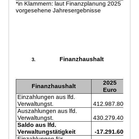
*in Klammern: laut Finanzplanung 2025
vorgesehene Jahresergebnisse
Finanzhaushalt
2025
Finanzhaushalt
Euro
Einzahlungen aus lfd.
Verwaltungst.
412.987.800
43
Auszahlungen aus lfd.
Verwaltungst.
430.279.400
46
Saldo aus lfd.
Verwaltungstätigkeit
-17.291.600
-3
Einzahlungen für