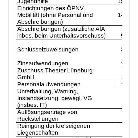
Jugendhilfe
15.741
Einrichtungen des ÖPNV,
Mobilität (ohne Personal und
14.711
Abschreibungen)
Abschreibungen
(zusätzliche AfA
inbes. beim Unterhaltsvorschuss)
5.149
Schlüsselzuweisungen
3.600
Zinsaufwendungen
1.800
Zuschuss Theater Lüneburg
GmbH
1.341
Personalaufwendungen
1.232
Unterhaltung, Wartung,
Instandsetzung, bewegl. VG
609
(insbes. IT)
Auflösungserträge von
500
Rückstellungen
Reinigung der kreiseigenen
Liegenschaften
389