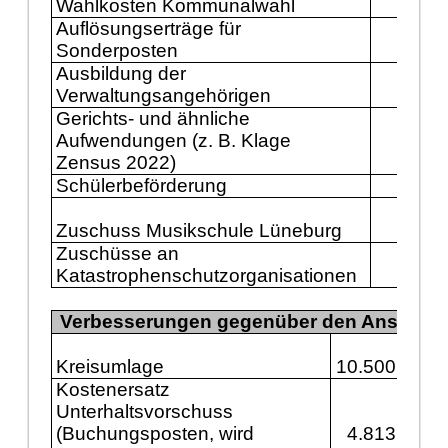
Wahlkosten Kommunalwahl
288
Auflösungserträge für
Sonderposten
150
Ausbildung der
143
Verwaltungsangehörigen
Gerichts- und ähnliche
Aufwendungen (z. B. Klage
130
Zensus 2022)
Schülerbeförderung
125
Zuschuss Musikschule Lüneburg
111
Zuschüsse an
Katastrophenschutzorganisationen
100
Verbesserungen gegenüber den Ansätzen
Kreisumlage
10.500.000
Kostenersatz
Unterhaltsvorschuss
(Buchungsposten, wird
4.813.000