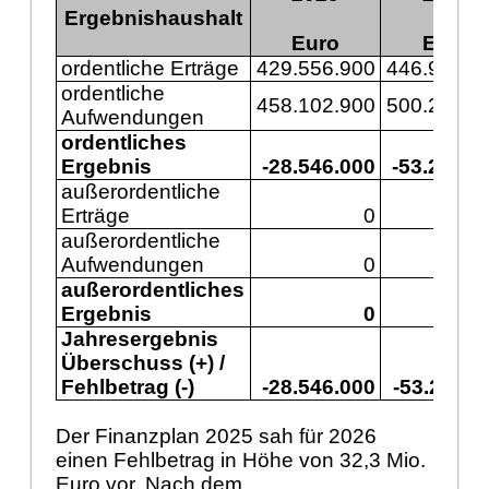
Ergebnishaushalt
Euro
Euro
ordentliche Erträge
429.556.900
446.977.6
ordentliche
458.102.900
500.243.3
Aufwendungen
ordentliches
Ergebnis
-28.546.000
-53.265.7
außerordentliche
Erträge
0
außerordentliche
Aufwendungen
0
außerordentliches
Ergebnis
0
Jahresergebnis
Überschuss (+) /
Fehlbetrag (-)
-28.546.000
-53.265.7
Der Finanzplan 2025 sah für 2026
einen Fehlbetrag in Höhe von 32,3 Mio.
Euro vor. Nach dem