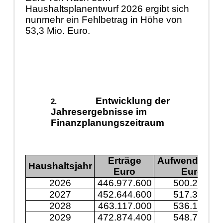
Haushaltsplanentwurf 2026 ergibt sich
nunmehr ein Fehlbetrag in Höhe von
53,3 Mio. Euro.
Entwicklung der
Jahresergebnisse im
Finanzplanungszeitraum
Erträge
Aufwendunge
Haushaltsjahr
Euro
Euro
2026
446.977.600
500.243.30
2027
452.644.600
517.394.60
2028
463.117.000
536.197.30
2029
472.874.400
548.744.50