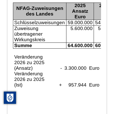
2025
2025 I
NFAG-Zuweisungen
Ansatz
des Landes
Euro
Euro
Schlüsselzuweisungen
59.000.000
54.725.
Zuweisung
5.600.000
5.616.
übertragener
Wirkungskreis
Summe
64.600.000
60.342.
Veränderung
2026 zu 2025
(Ansatz)
-
3.300.000
Euro
Veränderung
2026 zu 2025
(Ist)
+
957.944
Euro