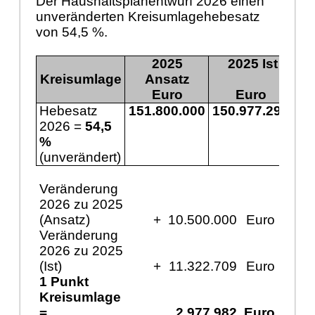
Der Haushaltsplanentwurf 2026 einen
unveränderten Kreisumlagehebesatz
von 54,5 %.
2025
2025 Ist
Kreisumlage
Ansatz
Euro
Euro
Hebesatz
151.800.000
150.977.291
16
2026 =
54,5
%
(unverändert)
Veränderung
2026 zu 2025
(Ansatz)
+
10.500.000
Euro
Veränderung
2026 zu 2025
(Ist)
+
11.322.709
Euro
1 Punkt
Kreisumlage
=
2.977.982
Euro