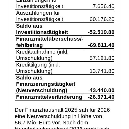
Investitionstätigkeit
7.656.400
1
Auszahlungen für
Investitionstätigkeit
60.176.200
5
Saldo aus
Investitionstätigkeit
-52.519.800
-3
Finanzmittelüberschuss/-
fehlbetrag
-69.811.400
-7
Kreditaufnahme (inkl.
Umschuldung)
57.181.800
3
Kredittilgung (inkl.
Umschuldung)
13.741.800
1
Saldo aus
Finanzierungstätigkeit
(Neuverschuldung)
43.440.000
2
Finanzmittelveränderung
-26.371.400
-4
Der Finanzhaushalt 2025 sah für 2026
eine Neuverschuldung in Höhe von
56,7 Mio. Euro vor. Nach dem
Haushaltsplanentwurf 2026 ergibt sich