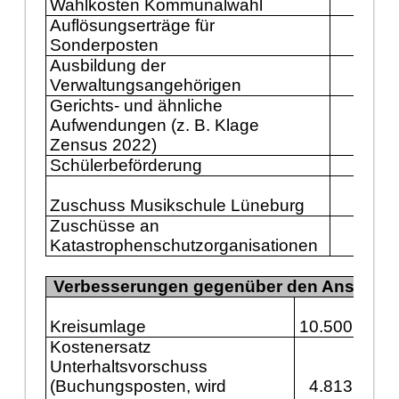
Wahlkosten Kommunalwahl
288
Auflösungserträge für
Sonderposten
150
Ausbildung der
143
Verwaltungsangehörigen
Gerichts- und ähnliche
Aufwendungen (z. B. Klage
130
Zensus 2022)
Schülerbeförderung
125
Zuschuss Musikschule Lüneburg
111
Zuschüsse an
Katastrophenschutzorganisationen
100
Verbesserungen gegenüber den Ansätzen
Kreisumlage
10.500.000
Kostenersatz
Unterhaltsvorschuss
(Buchungsposten, wird
4.813.000