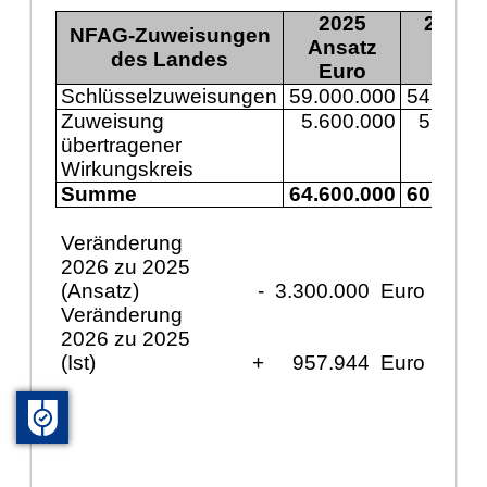
2025
2025 I
NFAG-Zuweisungen
Ansatz
des Landes
Euro
Euro
Schlüsselzuweisungen
59.000.000
54.725.
Zuweisung
5.600.000
5.616.
übertragener
Wirkungskreis
Summe
64.600.000
60.342.
Veränderung
2026 zu 2025
(Ansatz)
-
3.300.000
Euro
Veränderung
2026 zu 2025
(Ist)
+
957.944
Euro