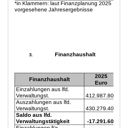
*in Klammern: laut Finanzplanung 2025
vorgesehene Jahresergebnisse
Finanzhaushalt
2025
Finanzhaushalt
Euro
Einzahlungen aus lfd.
Verwaltungst.
412.987.800
43
Auszahlungen aus lfd.
Verwaltungst.
430.279.400
46
Saldo aus lfd.
Verwaltungstätigkeit
-17.291.600
-3
Einzahlungen für