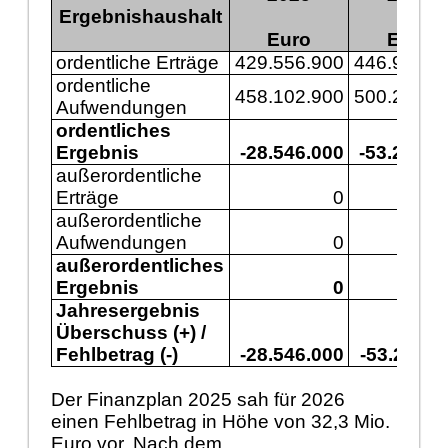
Ergebnishaushalt
Euro
Euro
ordentliche Erträge
429.556.900
446.977.6
ordentliche
458.102.900
500.243.3
Aufwendungen
ordentliches
Ergebnis
-28.546.000
-53.265.7
außerordentliche
Erträge
0
außerordentliche
Aufwendungen
0
außerordentliches
Ergebnis
0
Jahresergebnis
Überschuss (+) /
Fehlbetrag (-)
-28.546.000
-53.265.7
Der Finanzplan 2025 sah für 2026
einen Fehlbetrag in Höhe von 32,3 Mio.
Euro vor. Nach dem