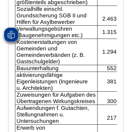
größtenteils abgeschrieben)
Sozialhilfe einschl.
Grundsicherung SGB II und
2.463.800
Hilfen für Asylbewerber
Verwaltungsgebühren
1.315.600
(Baugenehmigungen etc.)
Kostenerstattungen von
Gemeinden und
1.294.100
Gemeindeverbänden (z. B.
Gastschulgelder)
Bauunterhaltung
552.000
aktivierungsfähige
Eigenleistungen (Ingenieure
381.000
u. Architekten)
Zuweisungen für Aufgaben des
Übertragenen Wirkungskreises
300.000
Aufwendungen f. Gutachten,
Stellungnahmen u.
217.700
Untersuchungen
Erwerb von