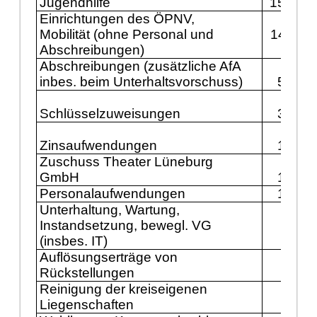
Jugendhilfe
15.741
Einrichtungen des ÖPNV,
Mobilität (ohne Personal und
14.711
Abschreibungen)
Abschreibungen
(zusätzliche AfA
inbes. beim Unterhaltsvorschuss)
5.149
Schlüsselzuweisungen
3.600
Zinsaufwendungen
1.800
Zuschuss Theater Lüneburg
GmbH
1.341
Personalaufwendungen
1.232
Unterhaltung, Wartung,
Instandsetzung, bewegl. VG
609
(insbes. IT)
Auflösungserträge von
500
Rückstellungen
Reinigung der kreiseigenen
Liegenschaften
389