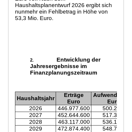
Haushaltsplanentwurf 2026 ergibt sich
nunmehr ein Fehlbetrag in Höhe von
53,3 Mio. Euro.
Entwicklung der
Jahresergebnisse im
Finanzplanungszeitraum
Erträge
Aufwendunge
Haushaltsjahr
Euro
Euro
2026
446.977.600
500.243.30
2027
452.644.600
517.394.60
2028
463.117.000
536.197.30
2029
472.874.400
548.744.50