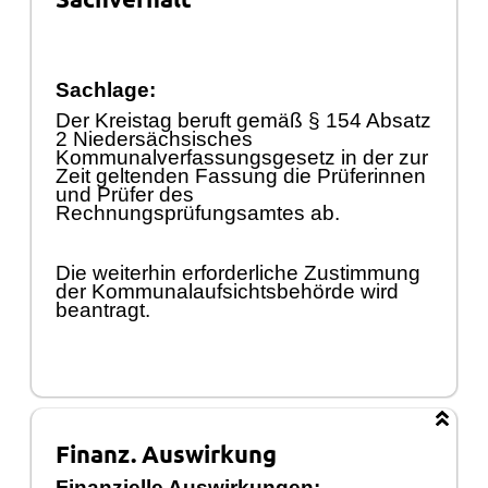
Sachlage:
Der Kreistag beruft gemäß
§
154 Absatz
2 Niedersä
chsisches
Kommunalverfassungsgesetz in der zur
Zeit geltenden Fassung die Prü
ferinnen
und Prü
fer des
R
echnungsprü
fungsamtes ab.
Die weiterhin erforderliche Zustimmung
der Kommunalaufsichtsbehö
rde wird
beantragt.
Finanz. Auswirkung
Finanzielle Auswirkungen: