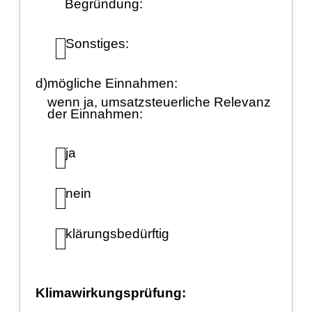
Begrü
ndung:
Sonstiges:
d)
mö
gliche Einnahmen:
wenn ja, umsatzsteuerliche Relevanz
der Einnahmen:
ja
nein
klä
rungsbedü
rftig
Klimawirkungsprü
fung: