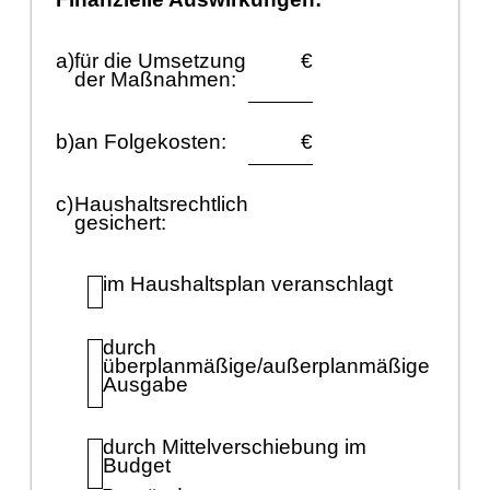
a)
fü
r die Umsetzung
€
der Maß
nahmen:
b)
an Folgekosten:
€
c)
Haushaltsrechtlich
gesichert:
im Haushaltsplan veranschlagt
durch
ü
berplanmäß
ige/auß
erplanmäß
ige
Ausgabe
durch Mittelverschiebung im
Budget