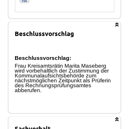
NA
Beschlussvorschlag
Beschlussvorschlag:
Frau Kreisamtsrä
tin Marita Maseberg
wird vorbehaltlich der Zustimmung der
Kommunalaufsichtsbehö
rde zum
nä
chstmö
glichen Zeitpunkt
als Prü
ferin
des Rechnungsprü
fungsamtes
abberufen.
Sachverhalt