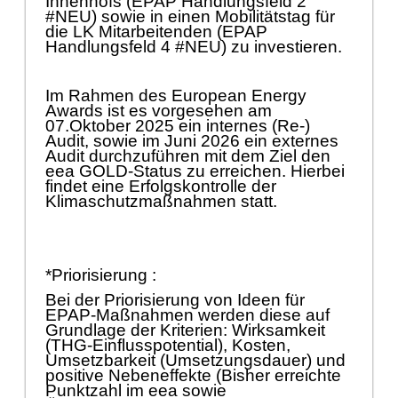
Innenhofs
(EPAP Handlungsfeld 2
#NEU) sowie in einen
Mobilitä
tstag fü
r
die LK Mitarbeitenden
(EPAP
Handlungsfeld 4 #NEU) zu investieren.
Im Rahmen des Europ
ean Energy
Awards ist es vorgesehen am
07.Oktober 2025 ein internes (Re-)
Audit, sowie im Juni 2026 ein externes
Audit durchzufü
hren mit dem Ziel den
eea GOLD-Status zu erreichen. Hierbei
findet eine Erfolgskontrolle der
Klimaschutzmaß
nahmen statt.
*P
riorisierung :
Bei der Priorisierung von Ideen fü
r
EPAP-Maß
nahmen werden diese auf
Grundlage der Kriterien: Wirksamkeit
(THG-Einflusspotential), Kosten,
Umsetzbarkeit (Umsetzungsdauer) und
positive Nebeneffekte (Bisher erreichte
Punktzahl im eea sowie