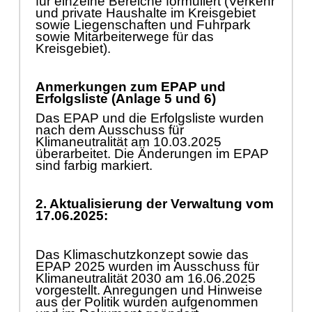
fü
r einzelne Bereiche
formuliert
(Verkehr
und private Haushal
te im Kreisgebiet
sowie Liegenschaften und Fuhrpark
sowie Mitarbeiterwege fü
r das
Kreisgebiet).
Anmerkungen zum EPAP
und
Erfolgsliste
(Anlage 5
und 6
)
Das EPAP
und die Erfolgsliste
wurde
n
nach dem Ausschuss fü
r
Klimaneutralitä
t am 10.03.2025
ü
berarbeitet. Die Ä
nderungen im EPAP
sind
farbig markiert
.
2.
Aktuali
sierung der Verwaltung vom
17.06
.2025:
Das Klimaschutzkonzept sowie das
EPAP 2025 wurden im Ausschuss fü
r
Klimaneutralitä
t 2030 am 16.06.2025
vorgestellt. Anregungen und Hinweise
aus de
r Politik wurden aufgenommen