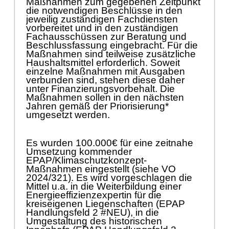
Maß
nahmen zum gegebenen Zeitpunkt
die notwendigen Beschlü
sse in den
jeweilig zustä
ndigen Fachdiensten
vorbereitet und in den zustä
ndigen
Fachausschü
ssen zur Beratung und
Bes
chlussfassung eingebracht. Fü
r die
Maß
nahmen sind teilweise zusä
tzliche
Haushaltsmittel erforderlich. Soweit
einzelne Maß
nahmen mit Ausgaben
verbunden sind, stehen diese daher
unter Finanzierungsvorbehalt. Die
Maß
nahmen sollen in den nä
chsten
Jahren gemäß
der Priorisierung*
umgesetzt werden.
Es wurden 100.000€
fü
r eine zeitnahe
Umsetzung kommender
EPAP/Klimaschutzkonzept-
Maß
nahmen eingestellt (sieh
e VO
2024/321). Es wird vorgeschlagen die
Mittel
u.a. in die Weiterbildung einer
Energieeffizienzexpertin fü
r
die
kreiseigenen Liegenschaften
(EPAP
Handlungsfeld 2 #NEU)
, in die
Umgestaltung des historischen