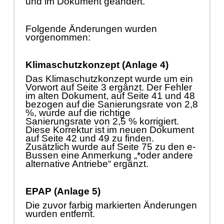
und im Dokument geä
ndert.
Folgende Ä
nderungen wurden
vorgenommen:
Klimaschutzkonzept (Anlage 4)
Das Klimaschutzkonzept wurde um ein
Vorwort auf Seite 3 ergä
nzt. Der Fehler
im alten Dokument, auf Seite 41 und 48
bezogen auf d
ie Sanierungsrate von 2,8
%, wurde auf die richtige
Sanierungsrate von 2,5 % korrigiert.
Diese Korrektur ist im neuen Dokument
auf Seite 42 und 49 zu finden.
Zusä
tzlich wurde auf Seite 75 zu den e-
Bussen eine Anmerkung „
*oder andere
alternative Antriebe“
e
rgä
nzt.
EPAP (Anlage 5)
Die zuvor farbig markierten Ä
nderungen
wurden entfernt.