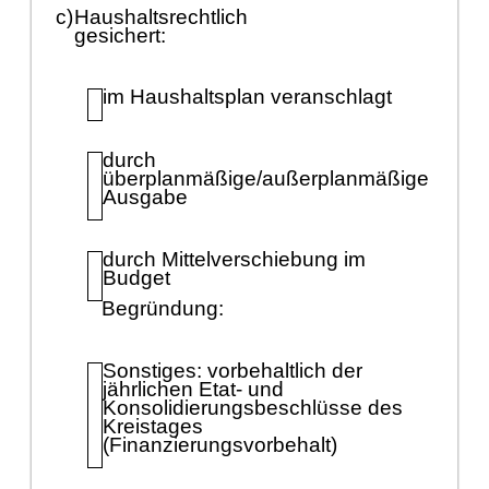
c)
Haushaltsrechtlich
gesichert:
im Haushaltsplan veranschlagt
durch
ü
berplanmäß
ige/auß
erplanmäß
ige
Ausgabe
durch Mittelverschiebung im
Budget
Begrü
ndung:
Sonstiges:
vorbehaltlich der
jä
hrlichen Etat- und
Konsolidierungsbeschlü
sse des
Kreistages
(Finanzierungsvorbehalt)