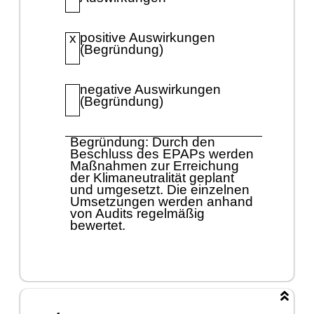
positive Auswirkungen
x
(Begrü
ndung)
negative Auswirkungen
(Begrü
ndung)
Begrü
ndung:
Durch den
Beschluss des
EPAPs werden
Maß
nahmen zur Erreichung
der Klimaneutralitä
t geplant
und umgesetzt. Die einzelnen
Umsetzungen werden anhand
von Audits regelmäß
ig
bewertet
.