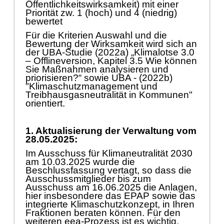
Ö
ff
entlichkeitswirksamkeit) mit einer
Prioritä
t zw. 1 (hoch) und 4 (niedrig)
bewertet
Fü
r die Kriterien Auswahl und die
Bewertung der Wirksamkeit wird sich an
der UBA-Studie (2022a) „
Klimalotse 3.0
–
Offlineversion, Kapitel 3.5 Wie kö
nnen
Sie Maß
nahmen analys
ieren und
priorisieren?“
sowie UBA - (2022b)
"Klimaschutzmanagement und
Treibhausgasneutralitä
t in Kommunen"
orientiert.
1.
Aktuali
sierung der Verwaltung vom
28.05
.2025:
Im Ausschuss fü
r Klimaneutralitä
t 2030
am 10.03.2025 wurde die
Beschlussfassung verta
gt, so dass die
Ausschussmitglieder bis zum
Ausschuss am 16.06.2025 die Anlagen,
hier insbesondere das EPAP sowie das
integrierte Klimaschutzkonzept, in Ihren
Fraktionen beraten kö
nnen.
Fü
r den
weiteren eea-Prozess ist es wichtig,