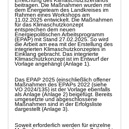
Erreichung des Klimaschutzszenarios
beitragen. Die Maß
nahmen wurden mit
dem Energieteam des Landkreises im
Rahmen
eines Workshops am
11.02.2025
entwickelt. Die
Maß
nahmen
fü
r das Klimaschutzkonzept
entsprechen dem neuen
Energiepolitischen Arbeitsprogramm
(EPAP) mit Stand 27.02.2025. So wird
die Arbeit am eea mit der Erstellung des
integrierten Klimaschutzkonzeptes
in
Einklang gebracht.
Das integrierte
Klimaschutzk
onzept ist im Entwurf der
Vorlage angehä
ngt (Anlage 1).
Das EPAP 2025 (einschließ
lich offener
Maß
nahmen des EPAPs 2022 (siehe
VO 2024/135) ist der Vorlage
ebenfalls
als Anlage
(Anlage 2)
beigefü
gt.
Bereits
umgesetzte und abgeschlossene
Maß
nahmen sind in
der Erfolgsliste
dargestellt (Anlage 3).
Soweit erforderlich werden fü
r einzelne