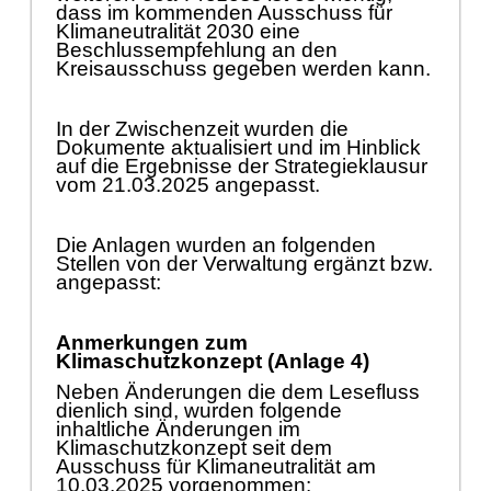
dass im kommenden Ausschu
ss fü
r
Klimaneutralitä
t 2030 eine
Beschlussempfehlung an den
Kreisausschuss gegeben werden kann.
In der Zwischenzeit wurden die
Dokumente aktualisiert und im Hinblick
auf die Ergebnisse der Strategieklausur
vom 21.03.2025 angepasst.
Die Anlagen wurden a
n folgenden
St
ellen von der Verwaltung ergä
nzt bzw.
angepasst:
Anmerkungen zum
Klimaschutzkonzept (Anlage 4)
Neben Ä
nderungen die dem Lesefluss
dienlich sind, wurden folgende
inhaltliche
Ä
nderungen im
Klimaschutzkonzept seit dem
Ausschuss fü
r Klimaneutral
itä
t am
10.03.2025 vorgenommen: