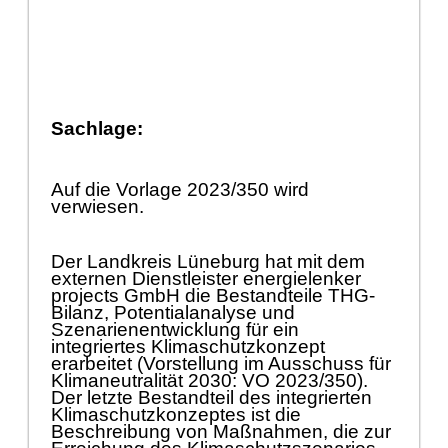
Sachlage:
Auf die Vorlage 2023/350 wird
verwiesen.
Der Landkreis Lü
neburg hat m
it dem
externen Dienstleister energielenker
projects GmbH die Bestandteile THG-
Bilanz, Potentialanalyse und
Szenarienentwicklung fü
r ein
integriertes Klimaschutzkonzept
erarbeitet (Vorstellung im Ausschuss fü
r
Klimaneutralitä
t 2030: VO 2023/350).
Der
letzt
e Bestandteil des integrierten
Klimaschutzkonzeptes ist die
Beschreibung von Maß
nahmen, die zur