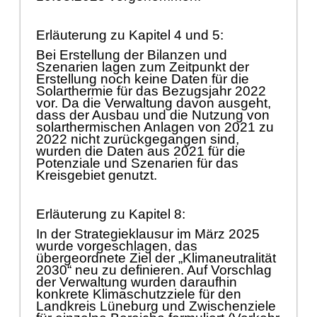
Erlä
uterung zu Kapitel 4 und 5:
Bei Erstellung der Bilanzen und
Szenarien lagen zum Zeitpunkt der
Erstellung noch keine Daten fü
r die
Solarthermie fü
r das Bezugsjahr 2022
vor. Da
die Verwaltung davon ausgeht
,
dass der Ausba
u und die Nutzung von
solarthermischen Anlagen von 2021 zu
2022 nicht zurü
ckgegangen sind,
wurden die Daten aus 2021 fü
r die
Potenziale und Szenarien fü
r das
Kreisgebiet genutzt.
Erlä
uterung
zu Kapitel 8:
In der Strategieklausur im Mä
rz 2025
wurde
vorgesc
hlagen
,
das
ü
bergeordnete Ziel der „
Klimaneutralitä
t
2030“
neu zu definieren. Auf Vorschlag
der Verwaltung wurden daraufhin
konkrete Klimaschutzziele fü
r den
Landkreis Lü
neburg und Zwischenziele