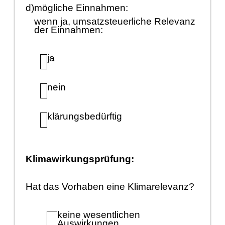
d)
mö
gliche Einnahmen:
wenn ja, umsatzsteuerliche Relevanz
der Einnahmen:
ja
nein
klä
rungsbedü
rftig
Klimawirkungsprü
fung:
Hat das Vorhaben eine Klimarelevanz?
keine wesentlichen
Auswirkungen