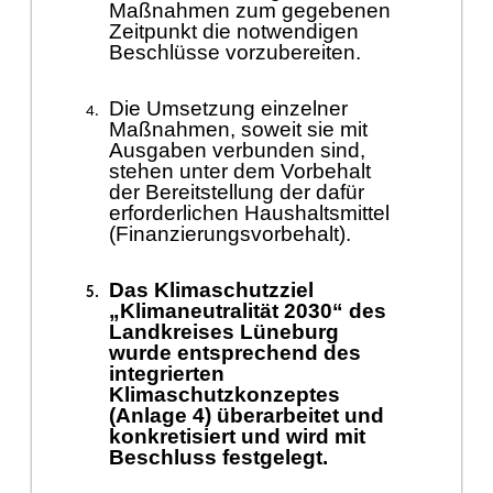
Maß
nahmen zum gegebenen
Zeitpunkt die notwendigen
Beschlü
sse vorzubereiten.
Die Umsetzung einzelner
Maß
nahmen, soweit sie mit
Ausgaben verbunden sind,
stehen unter dem Vorbehalt
der Bereitstellung der daf
ü
r
erforderlichen Haushaltsmittel
(Finanzierungsvorbehalt).
Das Klimaschutzziel
„
Klimaneutralitä
t 2030“
d
es
Landkreises Lü
neburg
wurde
entsprechend des
integrierten
Klimaschutzkonzeptes
(Anlage 4)
ü
berarbeitet und
konkretisiert und wird mit
Beschluss fe
stgelegt
.