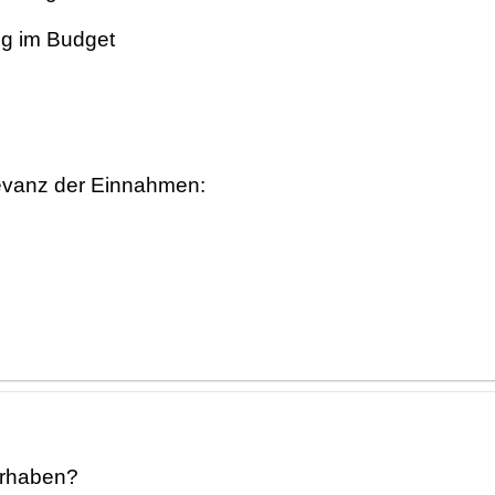
ng im Budget
levanz der Einnahmen:
orhaben?