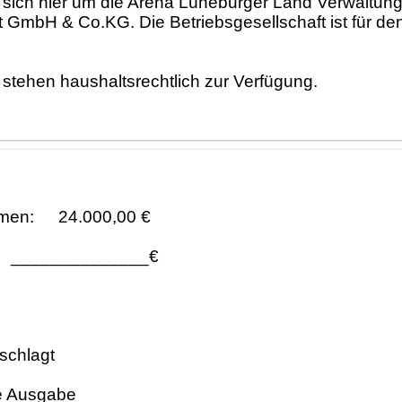
es sich hier um die Arena Lüneburger Land Verwaltu
 GmbH & Co.KG. Die Betriebsgesellschaft ist für den
g stehen haushaltsrechtlich zur Verfügung.
men:
24.000,00 €
______________€
schlagt
e Ausgabe