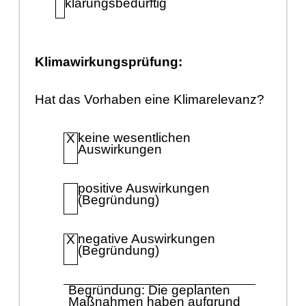
klä
rungsbedü
rftig
Klimawirkungsprü
fung:
Hat das Vorhaben eine Klimarelevanz?
keine wesentlichen
X
Auswirkungen
positive Auswirkungen
(Be
grü
ndung)
negative Auswirkungen
X
(Begrü
ndung)
Begrü
ndung: Die geplanten
Maß
nahmen haben aufgrund