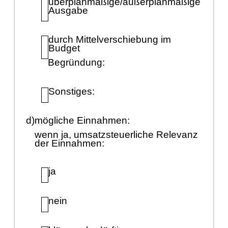
ü
berplanmäß
ige/auß
erplanmäß
ige
Ausgabe
durch Mittelverschiebung im
Budget
Begrü
ndung:
Sonstiges:
d)
mö
gliche Einnahm
en:
wenn ja, umsatzsteuerliche Relevanz
der Einnahmen:
ja
nein