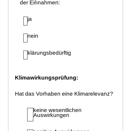
der Einnahmen:
ja
nein
klä
rungsbedü
rftig
Klimawirkungsprü
fung:
Hat das Vorhaben eine Klimarelevanz?
keine wesentlichen
Auswirkungen