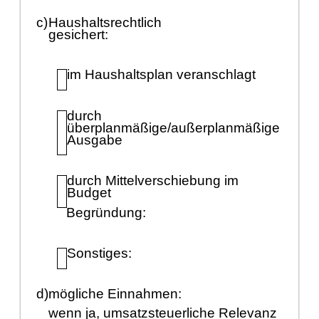
c)
Haushaltsrechtlich
gesichert:
im Haushaltsplan veranschlagt
durch
ü
berplanmäß
ige/auß
erplanmäß
ige
Ausgabe
durch Mittelverschiebung im
Budget
Begrü
ndung:
Sonstiges:
d)
mö
gliche Einnahmen:
wenn ja, umsatzsteuerliche Relevanz