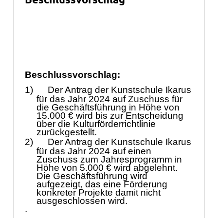
Beschlussvorschlag:
1)
Der
Antrag der
Kunstschule Ikarus
fü
r das Jahr 2024 auf
Zuschuss fü
r
die
Geschä
ftsfü
hrung in Hö
he von
15
.000 €
wird bis zur Entscheidung
ü
ber die Kulturfö
rderrichtlinie
zurü
ckgestellt
.
2)
Der Antrag der Kunstschule Ikarus
fü
r das Jahr 2024 auf einen
Zuschuss zum Jahresprogramm in
Hö
he von 5.000 €
wird
abgelehnt
.
Die Geschä
ftsfü
hrung wird
aufgezeigt, das eine F
ö
rderung
konkreter Projekte damit nicht
ausgeschlossen wird.
.