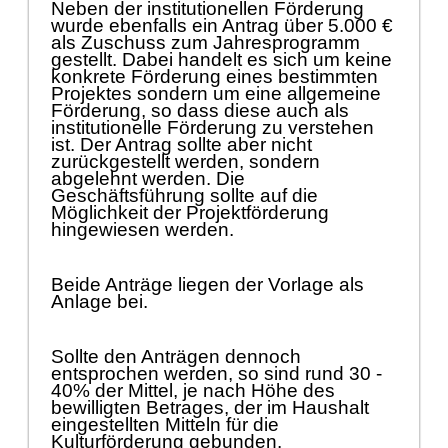
Neben der institutionellen Fö
rderung
wurde ebenfalls ein Antrag ü
ber 5.000
€
als Zuschuss zum Jahresprogramm
gestellt.
Dabei handelt es sich um keine
konkrete Fö
rderung eines besti
mmten
Projektes sondern um eine allgemeine
Fö
rderung, so dass diese auch als
institutionelle Fö
rderung zu verstehen
ist. Der Antrag sollte aber nicht
zurü
ckgestellt werden, sondern
abgelehnt werden. Die
Geschä
ftsfü
hrung sollte auf die
Mö
glichkeit der Proj
e
ktfö
rderung
hingewiesen werden.
Beide Anträ
ge liegen der Vorlage als
Anlage bei.
S
ollte den Antr
ä
gen
de
nnoch
entsprochen werden,
so sind
rund
30 -
40% der Mittel, je nach
Hö
he des
bewilligten Betrages,
der
im Haushalt
eingestellten Mitteln fü
r die
Kulturfö
rderung
g
ebunden.