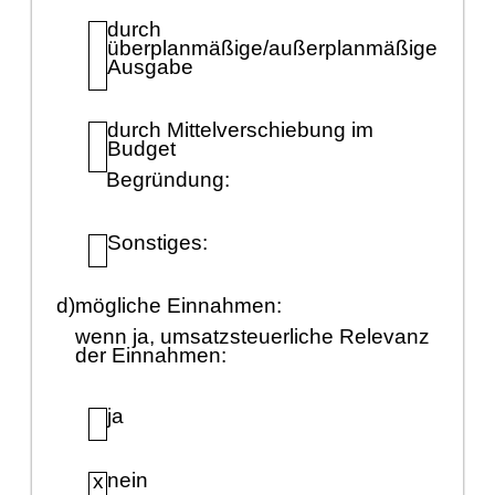
durch
ü
berplanmäß
ige/auß
erplanmäß
ige
Ausgabe
durch Mittelverschiebung im
Budget
Begrü
ndung:
Sonstiges:
d)
mö
gliche Einnahmen:
wenn ja, umsatzsteuerliche Relevanz
der Einnahmen:
ja
nein
x