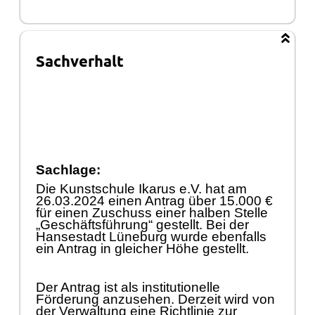
Sachverhalt
Sachlage:
Die Kunstschule Ikarus e.V. hat am
26.03.2024 einen Antrag ü
ber 15.000 €
fü
r einen Zuschuss einer halben Stelle
„
Geschä
ftsfü
hrung“
gestellt. Bei der
Hansestadt Lü
neburg w
urde ebenfalls
ein Antrag in gleicher Hö
he gestellt.
Der Antrag ist als institutionelle
Fö
rderung anzusehen. Derzeit wird von
der Verwaltung eine Richtlinie zur