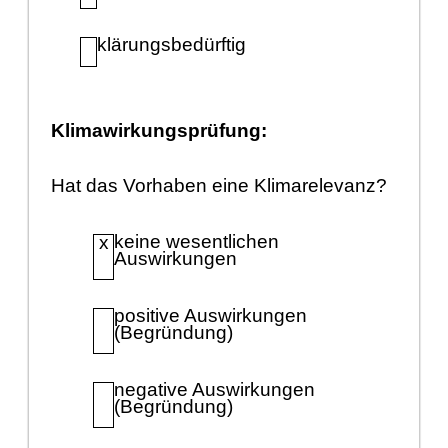
klä
rungsbedü
rftig
Klimawirkungsprü
fung:
Hat das Vorhaben eine Klimarelevanz?
keine wesentlichen
x
Auswirkungen
positive Auswirkungen
(Begrü
ndung)
negative Auswirkungen
(Begrü
ndung)