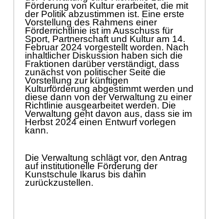
Fö
rderung von Kultur erarbeitet, die mit
der Politik abzustimmen ist. Eine erste
Vorstellung
des Rahmens einer
Fö
rderrichtlinie ist im Ausschuss fü
r
Sport, Partnerschaft und Kultur am 14.
Februar 2024 vorgestellt worden. Nach
inhaltlicher Diskussion
haben sich die
Fraktionen darü
ber verstä
ndigt, dass
zunä
chst von politischer Seite die
Vorstellung
zur kü
nftigen
Kulturfö
rderung abgestimmt werden und
diese dann von der Verwaltung zu einer
Richtlinie ausgearbeitet werden. Die
Verwaltung geht davon aus, dass sie im
Herbst 2024 einen Entwurf vorlegen
kann.
Die Verwaltung schlä
gt vor,
den Antrag
auf ins
titutionelle Fö
rderung der
Kunstschule Ikarus bis dahin
zurü
ckzustellen.