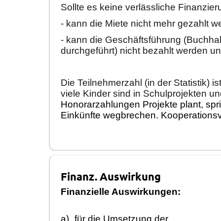
Sollte es keine verlä
ssliche Finanzie
- kann die Miete nicht mehr gezahlt 
- kann die
Geschä
ftsfü
hrung (Buchha
durchgefü
hrt) nicht bezahlt werden u
Die
Teilnehmerzahl
(in der Statistik) is
viele Kinder sind in Schul
projekten un
Ho
nor
arzahl
ungen
Projekte plant, spr
Einkü
nfte wegbrechen.
Kooperationsv
Finanz. Auswirkung
Finanzielle Auswirkungen:
a)
fü
r die Umsetzung der