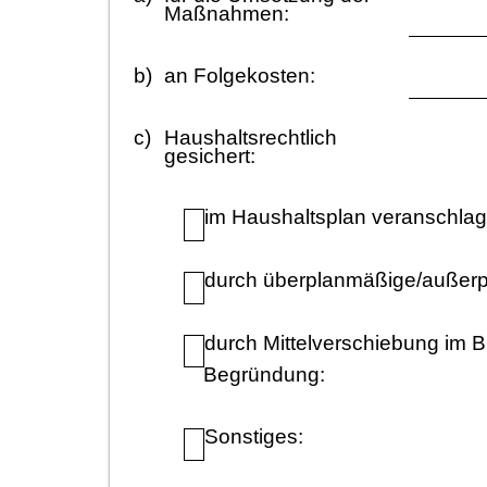
Maß
nahmen:
b)
an Folgekosten:
c)
Haushaltsrechtlich
gesichert:
im
Haushaltsplan veranschlag
durch ü
berplanmäß
ige/auß
er
durch Mittelverschiebung im 
Begrü
ndung:
Sonstiges: