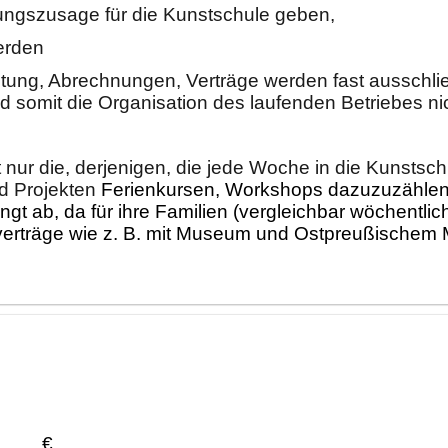
rungszusage fü
r die Kunstschule geb
en,
werden
ltung,
Abrechnungen, Verträ
ge werden fast
ausschli
nd
somit die Organisation des laufenden Betriebes ni
t nur die, de
rjenigen, die jede Woche in die
Kunstsch
d Pro
jekten
Ferienkursen, Workshops dazuzuzä
h
l
en
ingt ab, da fü
r ihre
Familien
(vergleichbar
wö
chentlic
erträ
ge
wie z. B. mit Museum und Ostpreuß
ischem
€