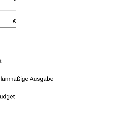
€
t
planmäß
ige Ausgabe
Budget