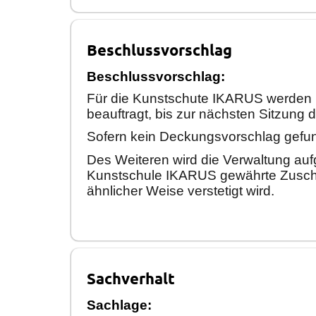
Beschlussvorschlag
Beschlussvorschlag:
Fü
r die Kunstschute IKARUS werden M
beauftrag
t, bis zur nä
chsten Sitzung 
Sofern kein Deckungsvorschlag gefun
Des Weiteren wird die Verwaltung aufg
Kunstschule IKARUS gewä
hrte Zusc
ä
hnlicher
Weise verstetigt wird.
Sachverhalt
Sachlage: