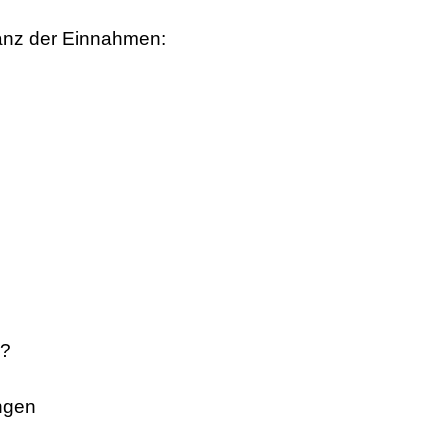
anz der Einnahmen:
z?
ngen