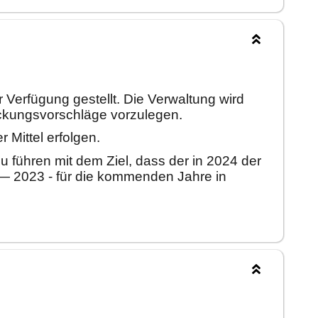
r
Verfü
gung gestellt. Die Verwaltung wird
ckungsvorschlä
ge vorzulegen.
r Mittel erfolgen.
u fü
hren
mit dem Ziel, dass der in 2024 der
—
2023 - fü
r die kommenden Jahre in