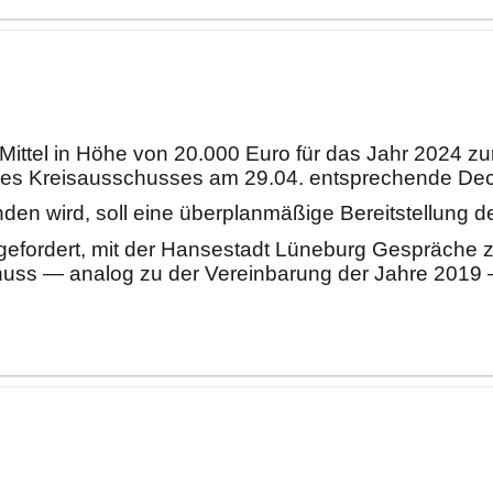
ittel in Hö
he von 20.000 Euro fü
r das Jahr 2024 zu
des
Kreisausschusses
am 29.04. entsprechende De
den wird, sol
l
eine ü
berp
l
anmäß
ige Bereitstellung
de
efordert, mit der Hansestadt Lü
neburg Gesprä
che
z
huss
—
analog zu der Vereinbarung der Jahre 2019