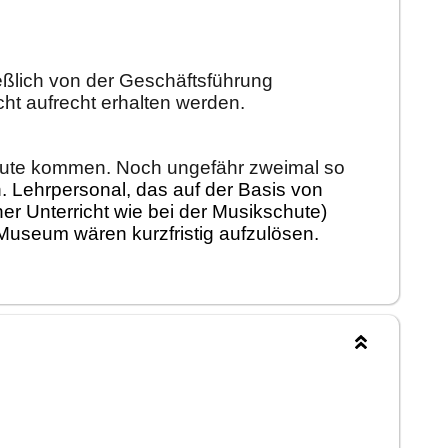
eß
lich von der Geschä
ftsfü
hrung
cht
aufrecht
erhalten
werden.
ute
kommen. Noch ungefä
hr zweim
al so
. Lehrpersonal, das a
uf der Basis von
h
er
Unterricht wie bei der Mus
ikschute)
 Museum wä
ren kurzfristig
aufzulö
sen.