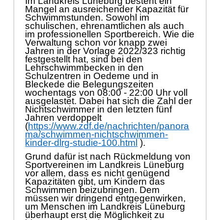
Im Landkreis Lü
neburg besteht ein
Mangel an ausreichender Kapazitä
t fü
r
Schwimmstunden. Sowohl im
schulischen, ehrenamtlichen als auch
im pr
ofessionellen Sportbereich. Wie die
Verwaltung schon vor knapp zwei
Jahren in der Vorlage 2022/323 richtig
festgestellt hat, sind bei den
Lehrschwimmbecken in den
Schulzentren in Oedeme und in
Bleckede die Belegungszeiten
wochentags von 08:00 - 22:00 Uhr
v
oll
ausgelastet. Dabei hat sich die Zahl der
Nichtschwimmer in den letzten f
ü
nf
Jahren verdoppelt
(
https://www.zdf.de/nachrichten/panora
ma/schwimmen-n
ichtschwimmen-
kinder-dlrg-studie-100.html
).
Grund dafü
r ist nach Rü
ckmeldung von
Sportvereinen im Landkreis Lü
neburg
vor allem, dass es nicht genü
gend
Kapazitä
ten gibt, um Kindern das
Schwimmen beizubringen. Dem
mü
ssen wir dringend entgegenwirken,
um
Menschen im Landkreis Lü
neburg
ü
berhaupt erst die Mö
glichkeit zu