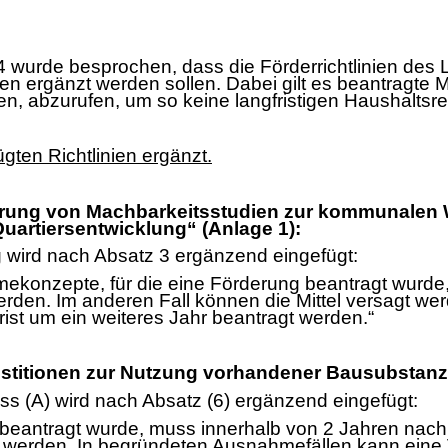
 wurde besprochen, dass die Fö
rderrichtl
inien des
ten ergä
nzt werden sollen. Dabei gilt es beantragte M
ren, abzurufen, um so keine langfristigen Haush
a
ltsr
ü
gten Richtlinien ergä
nzt.
rung von Machbarkeitsstudien zur kommunalen
uartiersentwicklun
g“
(Anlage 1):
 wird nach Absatz 3 ergä
nzend eingefü
gt:
mekonzepte, fü
r die eine Fö
rderung beantragt wurde
rden. Im anderen Fall kö
nnen die Mittel versagt we
rist um ein weiteres Jahr beantragt werden.“
estitionen zur Nutzung vorhandener Bausubstan
z
s (A) wird nach Absatz (6) ergä
nzend eingefü
gt:
beantragt wurde, muss innerhalb von 2 Jahren nach
t werden.
In begrü
ndeten Ausnahmefä
llen kann eine