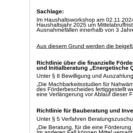
Sachlage:
Im Haushaltsworkshop am 02.11.2024
Haushaltsjahr 2025 um Mittelabruffris
Ausnahmefä
llen innerhalb von 3 Jah
Aus diesem Grund werden die beigef
Richtlinie
ü
ber die finanzielle Fö
rde
und Initialberatung „
Energetische Q
Unter §
8 Bewilligung und Auszahlung
„
Die Machbarkeitsstudien fü
r Nahwä
r
des Fö
rderbescheides fertiggestellt
we
eine Verlä
ngerung vor Ablauf dieser F
Richtlinie fü
r Bauberatung und Inv
Unter §
5 Verfahren Beratungszuschus
„
Die Beratung, fü
r die eine Fö
rderung 
Im anderen Fall kö
nnen Mitte
l versag