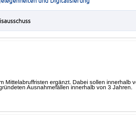
elegenheiten und Digitalisierung
isausschuss
m Mittelabruffristen ergä
nzt. Dabei sollen innerhalb 
grü
ndeten Ausnahmefä
llen innerhalb von 3 Jahren.