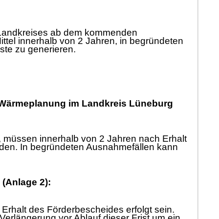
 Landkreises ab dem kommenden
ittel innerhalb von 2 Jahren, in begrü
ndeten
este zu generieren.
 Wä
rmeplanung im Landkreis Lü
neburg
, mü
ssen innerhalb von 2 Jahren nach Erhalt
rden. In begrü
ndeten Ausnahmefä
llen kann
 (Anlage 2):
 Erhalt des Fö
rderbescheides erfolgt sein.
 Verlä
ngerung vor Ablauf dieser Frist um ein