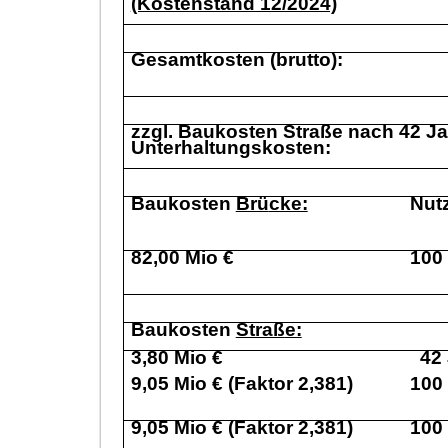
(Kostenstand 12/2024)
Gesamtkosten (brutto):
zzgl. Baukosten Straß
e nach 42 Ja
Unterhaltungskosten:
Baukosten
Brü
cke:
Nut
82,00 Mio €
100
Baukosten
Straß
e:
3,80 Mio €
42
9,05 Mio €
(Faktor 2,381)
100
9,05 Mio €
(Faktor 2,381)
100