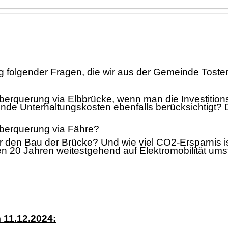
ng folgender Fragen, die
wir aus der Gemeinde Toster
berquerung via Elbbrü
cke, wenn man die Investition
fende Unterhaltungskosten ebenfalls berü
c
ksichtigt?
berquerung via Fä
hre?
r den Bau der Brü
cke? Und wie viel CO2-Ersparnis i
 20 Jahren weitestgehend auf Elektromobilitä
t ums
 11.12.2024: