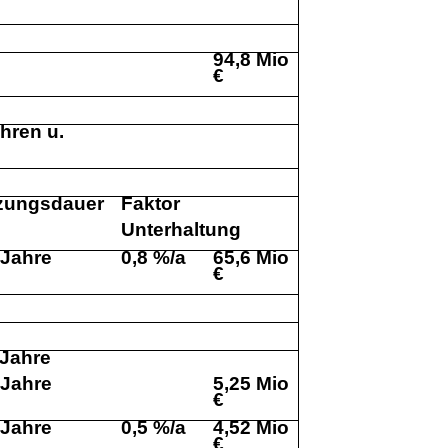
94,8 Mio
€
hren u.
zungsdauer
Faktor
Unterhaltung
 Jahre
0,8 %/a
6
5,6 Mio
€
 Jahre
 Jahre
5,25 Mio
€
 Jahre
0,5 %/a
4,52 Mio
€