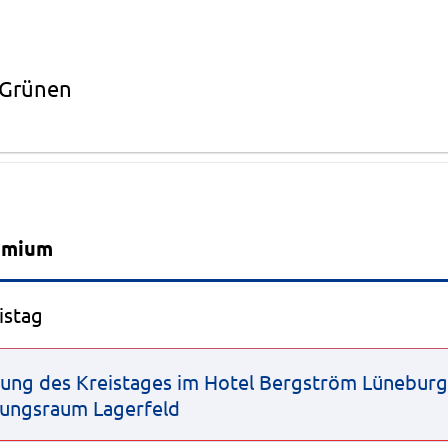
 Grünen
Beratungsfolge
emium
istag
zung des Kreistages im Hotel Bergström Lünebur
ungsraum Lagerfeld