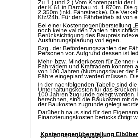
Zu 1.) und 2.) Vom Knotenpunkt der L
der K 61 in Darchau rd. 1.87
0m. Die g
2.350m (inkl. Fä
hrstrecke).
Die Verkeh
Kfz/24h. Fü
r den Fä
hrbetrieb ist von 
Bei einer Kostengegenü
berstellung „
E
noch keine valid
en Zahlen hinsichtli
ch
Berü
c
ksichtigung des Baupreisindex
Ausfü
hrungsplanung
vorliegen.
Bzgl.
der Befö
rderungszahlen der Fä
h
Personen vor. Aufgrund dessen ist led
Mehr- bzw. Minderkosten fü
r
Zehner- 
Fahrrä
dern und Krafträ
dern konnten
a
vo
n 100 Jahren (Nutzungsdauer der
Fä
hre eingeplant werden mü
ssen. Di
In der nachfolgenden Tabelle sind die 
Unterhaltungskosten fü
r da
s Brü
cken
100 Jahren zugrunde gelegt
worden.
berechnen, sind die Baukosten mit dem
der Baukosten zugrunde gelegt word
Darü
ber hinaus sind fü
r den Eigenant
Finanzierungskosten berü
cksichtigt 
Kostengegenü
berstellung Elbü
be