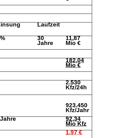
zinsung
Laufzeit
0%
30
11,87
Jahre
Mio €
182,04
Mio €
2.530
Kfz/24h
923.450
Kfz/Jahr
 Jahre
92,34
Mio Kfz
1,97 €