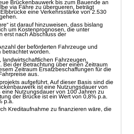
neue
Brü
ckenbauwerk b
is zum Bauende an
lbe via Fä
hre zu ü
berqueren, betr
ä
gt
 Elbbrü
cke eine Verkehr
sstä
rke von
2.530
gehen.
hre“
ist
darauf hinzuweisen, dass bislang
glich um Kostenprognosen, die unter
n erst nach A
bschluss der
Anzahl der
befö
rderten Fahrzeuge und
n betrachtet worden.
,
landwirtschaftlichen Fahrzeugen,
. Bei der Betrachtung ü
ber einen Zeitraum
iesem Zeitr
aum Ersatzbeschaffungen fü
r die
 Fahrpreise
aus.
projekts
aufgefü
hrt. Auf dieser Basis sind die
ü
ckenbauwerk ist eine Nutzungsdauer
von
s eine
Nutzungsdauer von 100 Jahren zu
ltung der
Brü
cke ist ein Wert von 0,8% p.a.
% p.a.
rch
Kreditaufnahme zu finanzieren wä
re, die