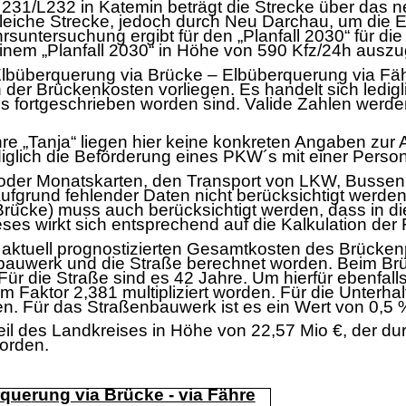
 231/L232 in Katemin be
trä
gt die Strecke ü
ber das 
leiche Strecke, jedoch
durch Neu Darchau, um die E
rsuntersuchung ergibt fü
r den „
Planfall 2030“
fü
r die
einem „
Planfal
l 2030“
in Hö
he von 590 Kfz/24h
auszu
lbü
berquerung via Brü
cke
–
Elbü
berquerung via Fä
 der Brü
ckenkosten vorliegen.
Es handelt sich ledi
es
fortgeschrieben worden sind. Valide Zahlen werde
re „
Tanja“
liegen hier keine k
onkreten Angaben zur 
igl
ich die Befö
rderung eines PKW´
s
mit einer Perso
oder Monatskarten,
den Transport von LKW, Bussen
ufgrund
fehlender Daten nicht
berü
cksichtigt werden
Brü
cke) muss auch berü
cksichtigt werden, dass in d
eses wirkt sich entsprechend auf
die Kalkulation der
aktuell prognostiz
ierten G
esamtkosten des Brü
cken
bauwerk und di
e Straß
e
berechnet worden. Beim Br
 Fü
r die Straß
e si
nd es 42 Jahre. Um hierfü
r ebenfall
 Faktor 2,381 multipliziert w
orden. Fü
r die Unterha
en. Fü
r das St
raß
enbauwerk
ist es ein Wert von 0,5 
eil des Landkreises in
Hö
he von 22,57 Mio €
, der du
worden.
rque
rung via Brü
cke - via Fä
hre