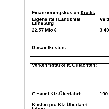
Finanzierungskosten
Kredit:
Eigenanteil Landkreis
Ver
Lü
neburg
22,57 Mio €
3,4
Gesamtkosten:
Verkehrsstä
rke lt. Gutachten:
Gesamt Kfz-Ü
berfahrt:
100
Kosten pro Kfz-Ü
berfahrt
(
ohne