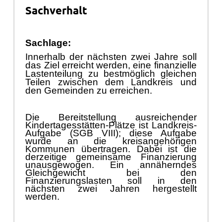
Sachverhalt
Sachlage:
Innerhalb der nä
chsten zwei Jahre soll
das Ziel erreicht werden, eine finanzielle
Lastenteilung zu bestmö
glich gleic
hen
Teilen zwischen dem Landkreis und
den Gemeinden zu erreichen.
Die Bereitstellung ausreichender
Kindertagesstä
tten-Plä
tze ist Landkreis-
Aufgabe (SGB VIII); diese Aufgabe
wurde an die kreisangehö
rigen
Kommunen ü
bertragen. Dabei ist die
derzeitige gemeinsame Finanzierung
unausgewogen. Ein annä
herndes
Gleichgewicht bei den
Finanzierungslasten soll in den
nä
chsten zwei Jahren hergestellt
werden.