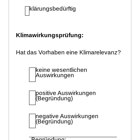
klä
rungsbedü
rftig
Klimawirkungsprü
fung:
Hat das Vorhaben eine Klimarelevanz?
keine wesentlichen
Auswirkungen
positive Auswirkungen
(Begrü
ndung)
negative Auswirkungen
(Begrü
ndung)
Begrü
ndung: