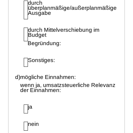
durch
ü
berplanmäß
ige/auß
erplanmäß
ige
Ausgabe
durch Mittelverschiebung im
Budget
Begrü
ndung:
Sonstiges:
d)
mö
gliche Einnahmen:
wenn ja, umsatzsteuerliche Relevanz
der Einnahmen:
ja
nein